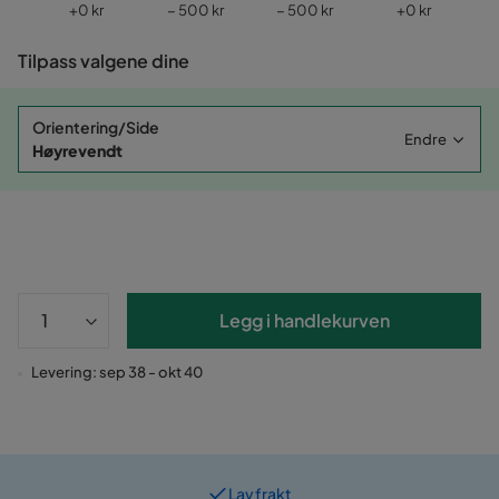
Pris
Pris
Pris
Pris
+
0 kr
− 500 kr
− 500 kr
+
0 kr
Tilpass valgene dine
Orientering/Side
Endre
Høyrevendt
Legg i handlekurven
Levering: sep 38 - okt 40
Lav frakt