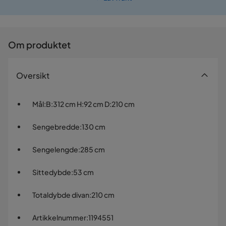
Om produktet
Oversikt
Mål
:
B:312 cm H:92 cm D:210 cm
Sengebredde
:
130 cm
Sengelengde
:
285 cm
Sittedybde
:
53 cm
Totaldybde divan
:
210 cm
Artikkelnummer
:
1194551