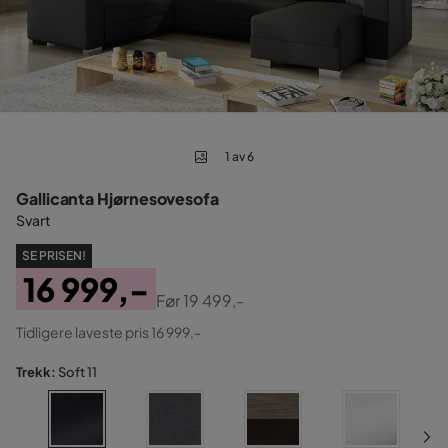
1 av 6
Gallicanta Hjørnesovesofa
Svart
SE PRISEN!
16 999,-
Før
19 499,-
Pris
Original
Tidligere laveste pris 16 999,-
Pris
Trekk:
Soft 11