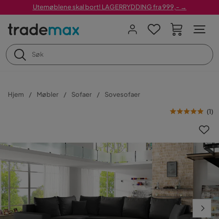
Utemøblene skal bort! LAGERRYDDING fra 999,- →
Hjem
Møbler
Sofaer
Sovesofaer
(
1
)