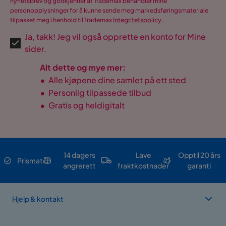
nyhetsbrev og godkjenner at Trademax behandler mine
personopplysninger for å kunne sende meg markedsføringsmateriale
tilpasset meg i henhold til Trademax
Integritetspolicy
.
Ja, takk! Jeg vil også opprette en konto for Mine
sider.
Alt dette og mye mer:
•
Alle kjøpene dine samlet på ett sted
•
Personlig tilpassede tilbud
•
Gratis og heldigitalt
14 dagers
Lave
Opptil 20 års
Prismatch
angrerett
fraktkostnader
garanti
Hjelp & kontakt