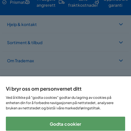
Prismatch
angrerett
fraktkostnader
garanti
Vaskbar
Nei
Elektrisk tilkobling
Nei
Hjelp & kontakt
Nakkestøtte
Inngår ikke
Sortiment & tilbud
Garanti
10 år
Stil
Tidløs
Om Trademax
Vekt
130 kg
Vi er lokalisert i flere land
Farge
Grå,Svart
Vi bryr oss om personvernet ditt
Rincon 90, Svart
Ved å klikke på "godta cookies" godtar du lagring av cookies på
Trekk
Kunstlær
enheten din for å forbedre navigasjonen på nettstedet, analysere
bruken av nettstedet og bistå i våre markedsføringstiltak.
Fotskammel inkludert
Nei
Godta cookier
Form
U-formet