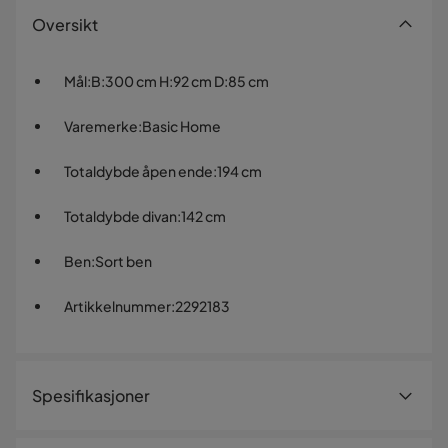
Oversikt
Mål
:
B:300 cm H:92 cm D:85 cm
Varemerke
:
Basic Home
Totaldybde åpen ende
:
194 cm
Totaldybde divan
:
142 cm
Ben
:
Sort ben
Artikkelnummer
:
2292183
Spesifikasjoner
Artikkelnummer:
2292183