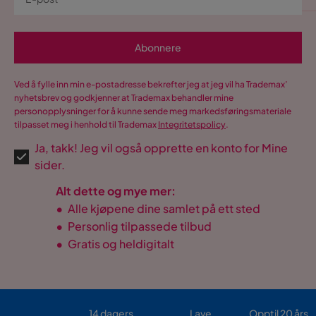
Komposisjon
100 % PU-lær
Ben
Tre,Sort ben
Abonnere
Trekkutseende
Lær
Ved å fylle inn min e-postadresse bekrefter jeg at jeg vil ha Trademax’
nyhetsbrev og godkjenner at Trademax behandler mine
Sittepute: 30kg
personopplysninger for å kunne sende meg markedsføringsmateriale
polyesterskum,
Putefyll
tilpasset meg i henhold til Trademax
Integritetspolicy
.
Ryggpute:
Skumpinner,Ballfiber
Ja, takk! Jeg vil også opprette en konto for Mine
sider.
Funksjon
Alt dette og mye mer:
Oppbevaring
Nei
•
Alle kjøpene dine samlet på ett sted
•
Personlig tilpassede tilbud
Øvrig
•
Gratis og heldigitalt
Fargenavn
Svart
Belysning
Nei
14 dagers
Lave
Opptil 20 års