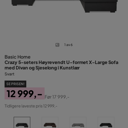
1 av 6
Basic Home
Crazy 5-seters Høyrevendt U-formet X-Large Sofa
med Divan og Sjeselong i Kunstlær
Svart
SE PRISEN!
12 999,-
Før
17 999,-
Pris
Original
Tidligere laveste pris 12 999,-
Pris