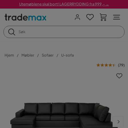
Utemøblene skal bort! LAGERRYDDING fra 999,- →
Hjem
Møbler
Sofaer
U-sofa
(
79
)