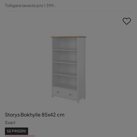
Pris
Original
Tidligere laveste pris 1 399,-
Pris
Storys Bokhylle 85x42 cm
Svart
SE PRISEN!