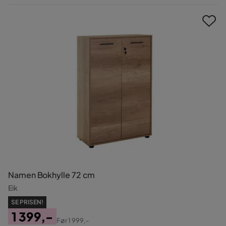
Pris
Namen Bokhylle 72 cm
Eik
SE PRISEN!
1 399,-
Før
1 999,-