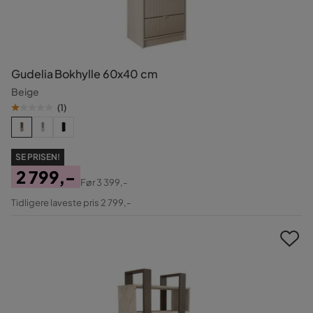
Gudelia Bokhylle 60x40 cm
Beige
(
1
)
SE PRISEN!
2 799,-
Før
3 399,-
Pris
Original
Tidligere laveste pris 2 799,-
Pris