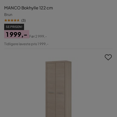
MANCO Bokhylle 122 cm
Brun
(
3
)
SE PRISEN!
1 999,-
Før
2 999,-
Pris
Original
Tidligere laveste pris 1 999,-
Pris