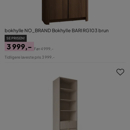
bokhylle NO_BRAND Bokhylle BARI RG103 brun
SE PRISEN!
3 999,-
Før
4 999,-
Pris
Original
Tidligere laveste pris 3 999,-
Pris