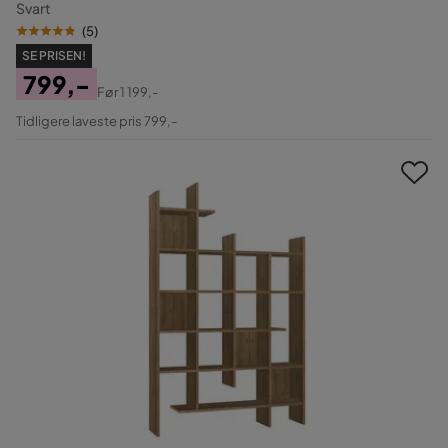
Svart
(
5
)
SE PRISEN!
799,-
Før
1 199,-
Pris
Original
Tidligere laveste pris 799,-
Pris