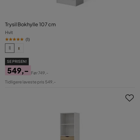
Trysil Bokhylle 107 cm
Hvit
(
1
)
SE PRISEN!
549,-
Før
749,-
Pris
Original
Tidligere laveste pris 549,-
Pris