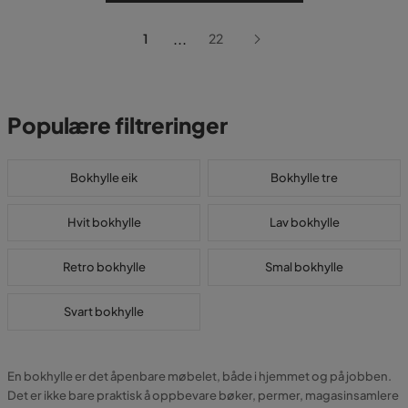
...
1
22
Populære filtreringer
Bokhylle eik
Bokhylle tre
Hvit bokhylle
Lav bokhylle
Retro bokhylle
Smal bokhylle
Svart bokhylle
En bokhylle er det åpenbare møbelet, både i hjemmet og på jobben.
Det er ikke bare praktisk å oppbevare bøker, permer, magasinsamlere