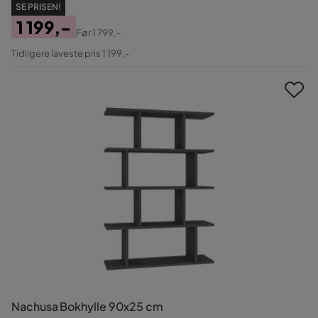
SE PRISEN!
1 199,-
Før
1 799,-
Pris
Original
Tidligere laveste pris 1 199,-
Pris
Nachusa Bokhylle 90x25 cm