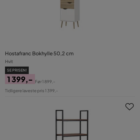
Hostafranc Bokhylle 50,2 cm
Hvit
SE PRISEN!
1 399,-
Før
1 899,-
Pris
Original
Tidligere laveste pris 1 399,-
Pris