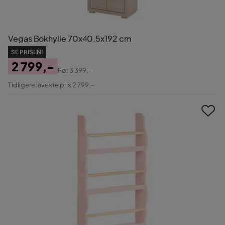
Vegas Bokhylle 70x40,5x192 cm
SE PRISEN!
2 799,-
Før
3 399,-
Pris
Original
Tidligere laveste pris 2 799,-
Pris