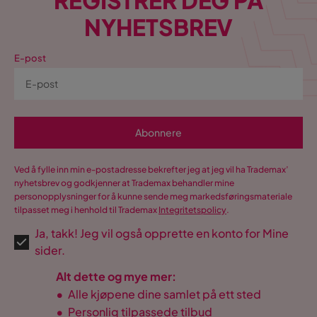
REGISTRER DEG PÅ
NYHETSBREV
E-post
Abonnere
Ved å fylle inn min e-postadresse bekrefter jeg at jeg vil ha Trademax’
nyhetsbrev og godkjenner at Trademax behandler mine
personopplysninger for å kunne sende meg markedsføringsmateriale
tilpasset meg i henhold til Trademax
Integritetspolicy
.
Ja, takk! Jeg vil også opprette en konto for Mine
sider.
Alt dette og mye mer:
•
Alle kjøpene dine samlet på ett sted
•
Personlig tilpassede tilbud