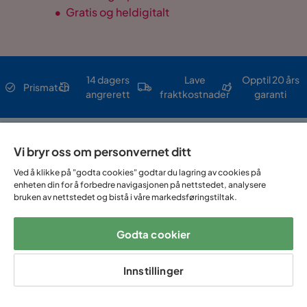
•
Gratis og heldigitalt
14 dagers
Lave
Opptil 20 års
Prismatch
angrerett
fraktkostnader
garanti
Hjelp & kontakt
Vi bryr oss om personvernet ditt
Ved å klikke på "godta cookies" godtar du lagring av cookies på
Sortiment & tilbud
enheten din for å forbedre navigasjonen på nettstedet, analysere
bruken av nettstedet og bistå i våre markedsføringstiltak.
Om Trademax
Godta cookier
Vi er lokalisert i flere land
Innstillinger