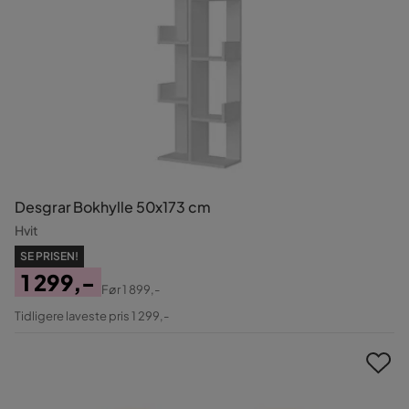
Desgrar Bokhylle 50x173 cm
Hvit
SE PRISEN!
1 299,-
Før
1 899,-
Pris
Original
Tidligere laveste pris 1 299,-
Pris