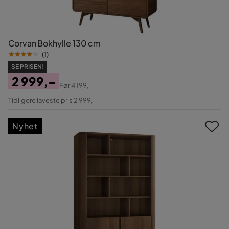
Corvan Bokhylle 130 cm
(
1
)
SE PRISEN!
2 999,-
Før
4 199,-
Pris
Original
Tidligere laveste pris 2 999,-
Pris
Nyhet