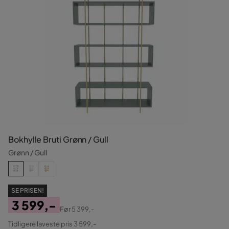
Bokhylle Bruti Grønn / Gull
Grønn / Gull
SE PRISEN!
3 599,-
Før
5 399,-
Pris
Original
Tidligere laveste pris 3 599,-