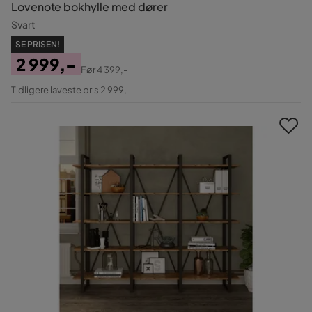
Lovenote bokhylle med dører
Svart
SE PRISEN!
2 999,-
Før
4 399,-
Pris
Original
Tidligere laveste pris 2 999,-
Pris