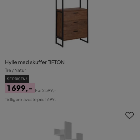
Hylle med skuffer TIFTON
Tre / Natur
SE PRISEN!
1 699,-
Før
2 599,-
Pris
Original
Tidligere laveste pris 1 699,-
Pris