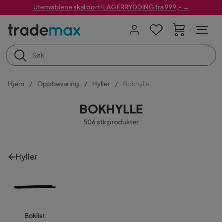
Utemøblene skal bort! LAGERRYDDING fra 999,- →
Hjem
Oppbevaring
Hyller
Bokhylle
BOKHYLLE
506 stk produkter
Hyller
Boklist