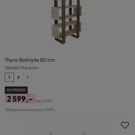
Thyric Bokhylle 80 cm
Valnøtt/Travertin
SE PRISEN!
2 599,-
Før
3 799,-
Pris
Original
Tidligere laveste pris 2 599,-
Pris