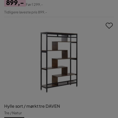
899,-
Før
1 299,-
Pris
Original
Tidligere laveste pris 899,-
Pris
Hylle sort / mørkt tre DAVEN
Tre / Natur