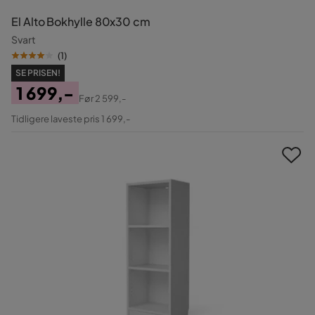
El Alto Bokhylle 80x30 cm
Svart
(
1
)
SE PRISEN!
1 699,-
Før
2 599,-
Pris
Original
Tidligere laveste pris 1 699,-
Pris