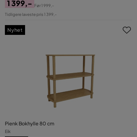
1 399,-
Før
1 999,-
Pris
Original
Tidligere laveste pris 1 399,-
Pris
Nyhet
Pienk Bokhylle 80 cm
Eik