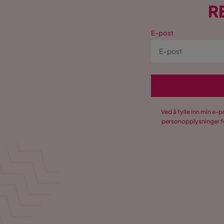
R
E-post
Ved å fylle inn min e-
personopplysninger fo