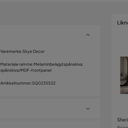
Likn
Varemerke
:
Skye Decor
Materiale ramme
:
Melaminbelagd spånskiva,
spånskiva/MDF-frontpanel
Artikkelnummer
:
SQ0235522
Sher
Beig