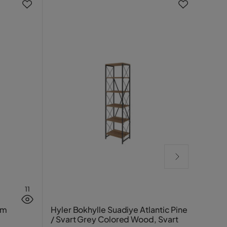
11
Lexo
cm
Hyler Bokhylle Suadiye Atlantic Pine
Juste
/ Svart Grey Colored Wood, Svart