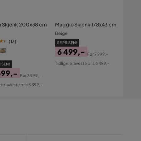
ia Skjenk 200x38 cm
Maggio Skjenk 178x43 cm
Beige
(
13
)
SE PRISEN!
6 499,-
Før
7 999,-
Pris
Original
Tidligere laveste pris 6 499,-
ISEN!
Pris
399,-
Før
3 999,-
s
ginal
ere laveste pris 3 399,-
s