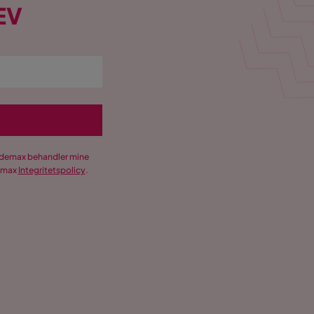
EV
Trademax behandler mine
demax
Integritetspolicy
.