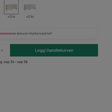
Pris
Pris
+
0 kr
+
0 kr
personer
ser akkurat nå på produktet!
Legg i handlekurven
g: sep 36 - sep 38