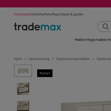
Kampanjer
Outlet
Nyheter
Reportasjer & guider
Møbler
Hagemøbler
H
Hjem
Oppbevaring
Oppbevaringsmøbler
Sideboar
Nyhet