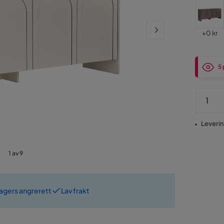
Pris
+
0 kr
5 
Leverin
1 av 9
dagers angrerett
Lav frakt