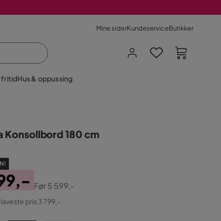
Mine sider
Kundeservice
Butikker
fritid
Hus & oppussing
a Konsollbord 180 cm
N!
99,-
Før
5 599,-
ginal
 laveste pris 3 799,-