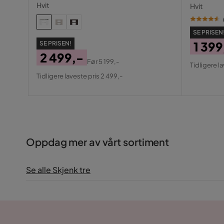
skuffer og rom 120 cm
speil me
Hvit
Hvit
SE PRISEN
1 399
SE PRISEN!
2 499,-
Pris
Origin
Før
5 199,-
Tidligere la
Pris
Original
Pris
Tidligere laveste pris 2 499,-
Pris
Oppdag mer av vårt sortiment
Se alle Skjenk tre