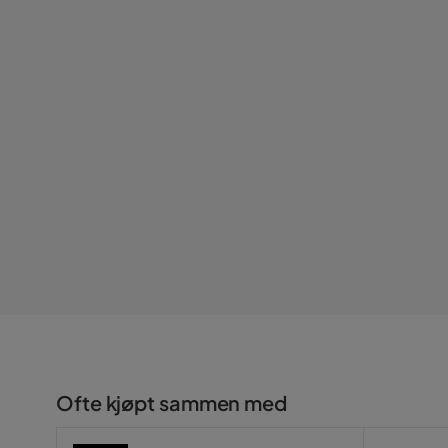
Farge
Beige
Fargenavn
Krem
Serie
Ofte kjøpt sammen med