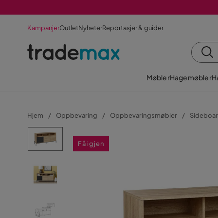
Kampanjer
Outlet
Nyheter
Reportasjer & guider
Møbler
Hagemøbler
H
Hjem
Oppbevaring
Oppbevaringsmøbler
Sideboar
Få igjen