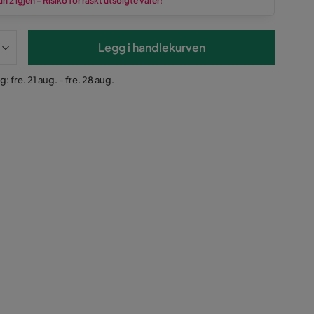
n 2 igjen - Risiko for raskt utsolgte varer!
Legg i handlekurven
: fre. 21 aug. - fre. 28 aug.