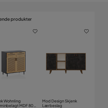
ende produkter
nk Wohnling
Mod Design Skjenk
minbelagt MDF 80
Lærbeslag