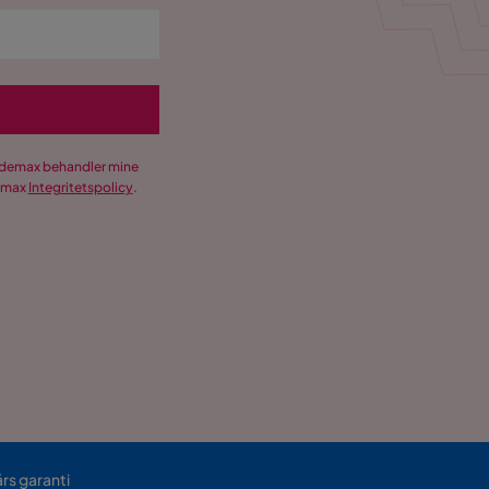
Trademax behandler mine
demax
Integritetspolicy
.
års garanti