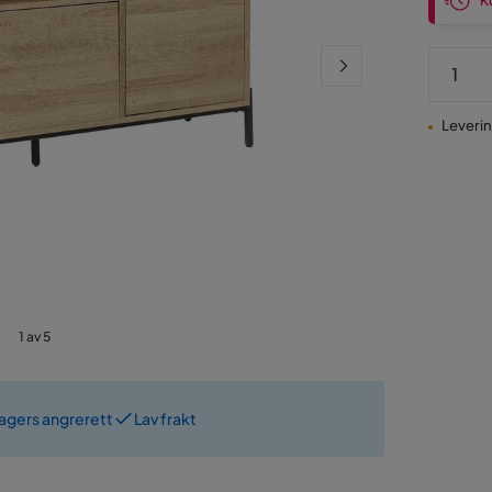
Ku
Levering
1 av 5
dagers angrerett
Lav frakt