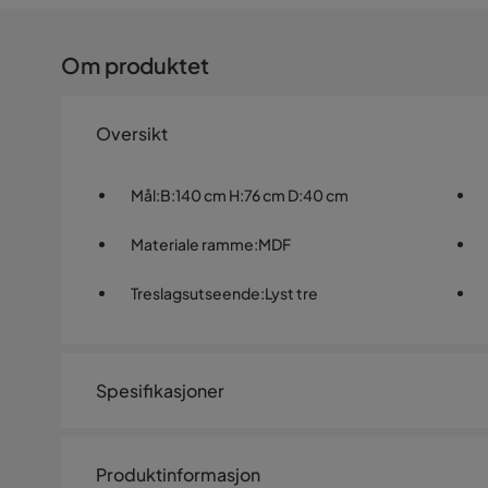
Om produktet
Oversikt
Mål
:
B:140 cm H:76 cm D:40 cm
Materiale ramme
:
MDF
Treslagsutseende
:
Lyst tre
Spesifikasjoner
Artikkelnummer:
SYN0026704
Produktinformasjon
Størrelse