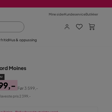
Mine sider
Kundeservice
Butikker
fritid
Hus & oppussing
ord Moines
N!
99,-
Før
3 599,-
ginal
 laveste pris 2 399,-