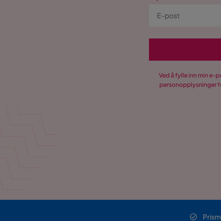
Ved å fylle inn min e-
personopplysninger fo
Prism