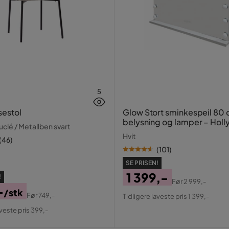
5
sestol
Glow Stort sminkespeil 80
belysning og lamper – Hol
clé / Metallben svart
speil med USB-lading
Hvit
(
46
)
(
101
)
SE PRISEN!
1 399,-
!
Før
2 999,-
-
Pris
Original
/stk
Før
749,-
Tidligere laveste pris 1 399,-
al
Pris
aveste pris 399,-