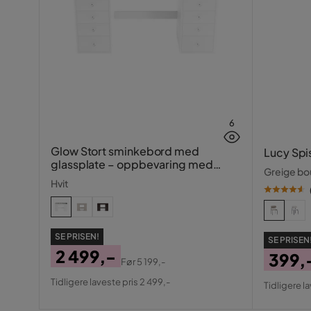
6
Glow Stort sminkebord med
Lucy Spi
glassplate – oppbevaring med
Greige bou
skuffer og rom 120 cm
Hvit
SE PRISEN!
SE PRISEN
2 499,-
399,
Før
5 199,-
Pris
Original
Pris
Origin
Tidligere laveste pris 2 499,-
Tidligere l
Pris
Pris