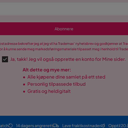
Abonnere
postadresse bekrefter jeg at jeg vil ha Trademax’ nyhetsbrev og godkjenner at 
r å kunne sende meg markedsføringsmateriale tilpasset meg i henhold til Tra
Ja, takk! Jeg vil også opprette en konto for Mine sider.
Alt dette og mye mer:
•
Alle kjøpene dine samlet på ett sted
•
Personlig tilpassede tilbud
•
Gratis og heldigitalt
atch
14 dagers angrerett
Lave fraktkostnader
Opptil 20 