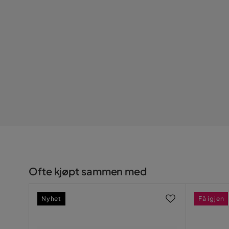
Fargenavn
Brun
Stil
Rustikk
Maksvekt
72 Kg
Serie
Silian
Ofte kjøpt sammen med
Nyhet
Få igjen