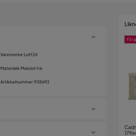
Likn
Få i
Varemerke
:
Loft24
Materiale
:
Massivt tre
Artikkelnummer
:
938693
Cadm
179x