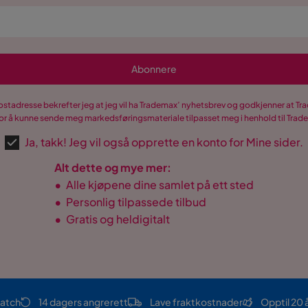
Abonnere
postadresse bekrefter jeg at jeg vil ha Trademax’ nyhetsbrev og godkjenner at 
r å kunne sende meg markedsføringsmateriale tilpasset meg i henhold til Tra
Ja, takk! Jeg vil også opprette en konto for Mine sider.
Alt dette og mye mer:
•
Alle kjøpene dine samlet på ett sted
•
Personlig tilpassede tilbud
•
Gratis og heldigitalt
atch
14 dagers angrerett
Lave fraktkostnader
Opptil 20 