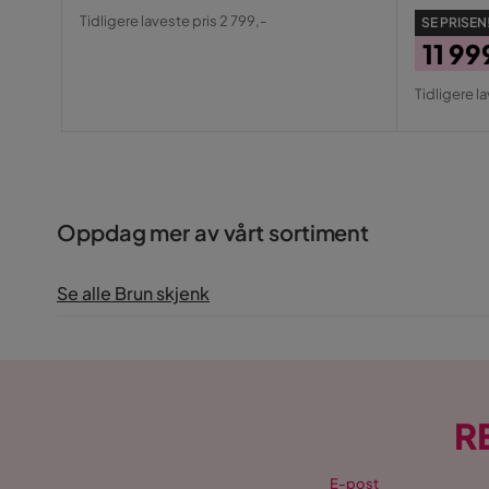
Pris
Original
Tidligere laveste pris 2 799,-
SE PRISEN
Pris
11 99
Pris
Origin
Tidligere la
Pris
Oppdag mer av vårt sortiment
Se alle Brun skjenk
R
E-post