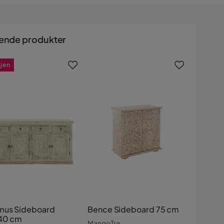
ende produkter
gjen
us Sideboard
Bence Sideboard 75 cm
40 cm
MangoTre