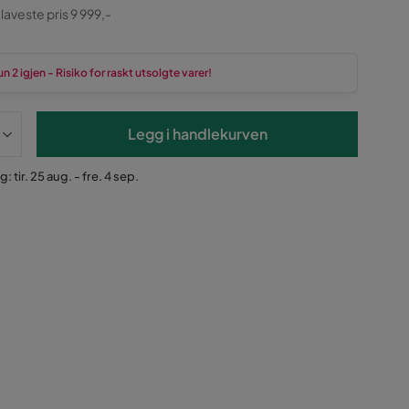
ginal
 laveste pris 9 999,-
n 2 igjen - Risiko for raskt utsolgte varer!
Legg i handlekurven
: tir. 25 aug. - fre. 4 sep.