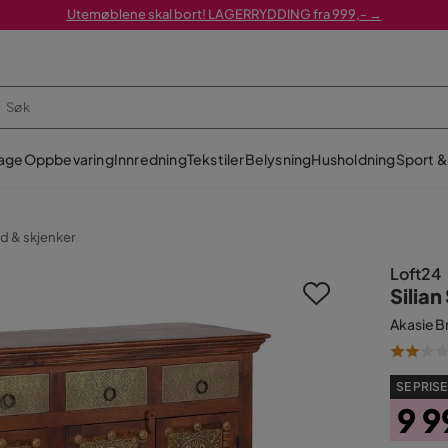
Utemøblene skal bort! LAGERRYDDING fra 999,- →
age
Oppbevaring
Innredning
Tekstiler
Belysning
Husholdning
Sport & 
d & skjenker
Loft24
Silia
Akasie B
SE PRISE
9 9