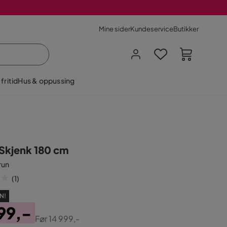
Mine sider
Kundeservice
Butikker
fritid
Hus & oppussing
n Skjenk 180 cm
run
(
1
)
N!
99,-
Før
14 999,-