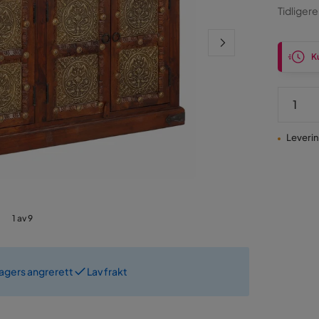
Pris
Ori
Tidligere
Pris
Ku
Levering
1 av 9
dagers angrerett
Lav frakt