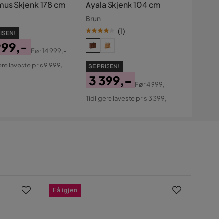
us Skjenk 178 cm
Ayala Skjenk 104 cm
Brun
(
1
)
ISEN!
999,-
Før
14 999,-
s
ginal
ere laveste pris 9 999,-
SE PRISEN!
s
3 399,-
Før
4 999,-
Pris
Original
Tidligere laveste pris 3 399,-
Pris
Få igjen