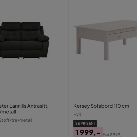
ter Lannilis Antrasitt,
Kersey Sofabord 110 cm
/metall
Hvit
 Stoff/tre/metall
SE PRISEN!
1 999,-
Før
2 999,-