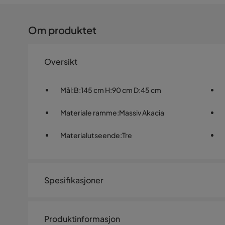
Om produktet
Oversikt
Mål
:
B:145 cm H:90 cm D:45 cm
Materiale ramme
:
Massiv Akacia
Materialutseende
:
Tre
Spesifikasjoner
Artikkelnummer:
938693
Produktinformasjon
Størrelse