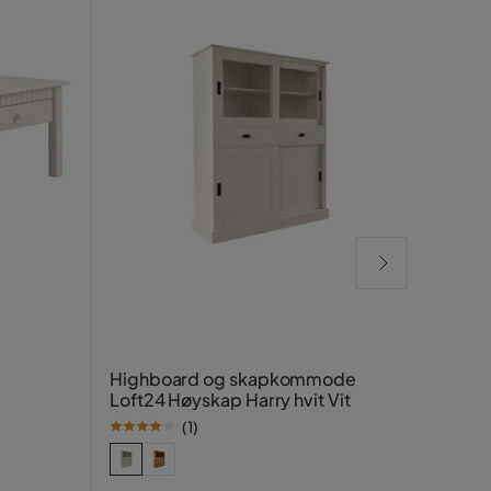
Lavb
Highboard og skapkommode
Beise
Loft24 Høyskap Harry hvit Vit
(
1
)
Beise
SE PR