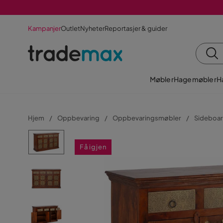
Kampanjer
Outlet
Nyheter
Reportasjer & guider
Møbler
Hagemøbler
H
Hjem
Oppbevaring
Oppbevaringsmøbler
Sideboar
Få igjen