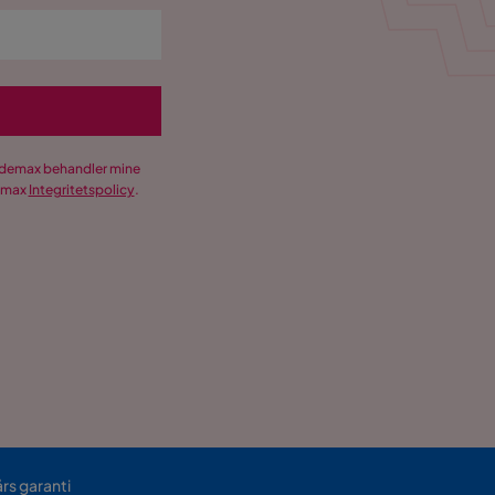
Trademax behandler mine
demax
Integritetspolicy
.
års garanti