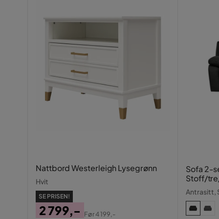
Nattbord Westerleigh Lysegrønn
Sofa 2-se
Stoff/tre
Hvit
Antrasitt,
SE PRISEN!
2 799,-
Før
4 199,-