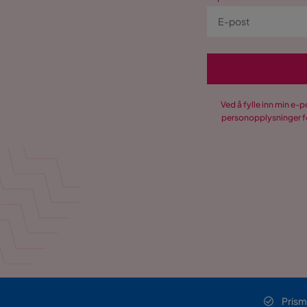
Ved å fylle inn min e-
personopplysninger fo
Prism