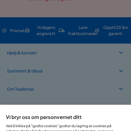
14 dagers
Lave
Opptil 20 års
Prismatch
angrerett
fraktkostnader
garanti
Hjelp & kontakt
Sortiment & tilbud
Om Trademax
Vi er lokalisert i flere land
Vi bryr oss om personvernet ditt
Ved å klikke på "godta cookies" godtar du lagring av cookies på