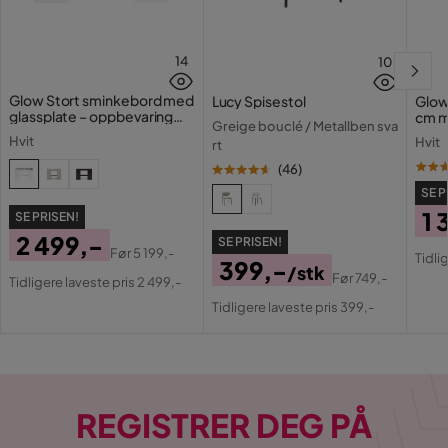
14
10
Glow Stort sminkebord med
Lucy Spisestol
Glow
glassplate – oppbevaring
cm m
Greige bouclé / Metallben sva
med skuffer og rom 120 cm
lamp
Hvit
Hvit
rt
med 
(
46
)
SE P
1 
SE PRISEN!
2 499,-
SE PRISEN!
Pri
Or
Før
5 199,-
Tidli
399,-
Pris
Original
/stk
Pri
Før
749,-
Tidligere laveste pris 2 499,-
Pris
Original
Pris
Tidligere laveste pris 399,-
Pris
REGISTRER DEG PÅ