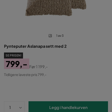
1 av 3
Pynteputer Aslanapa sett med 2
SE PRISEN!
799,-
Før
1 199,-
Pris
Original
Tidligere laveste pris 799,-
Pris
Legg i handlekurven