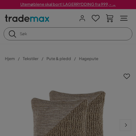
Utemøblene skal bort! LAGERRYDDING fra 999,- →
Hjem
Tekstiler
Pute & pledd
Hagepute