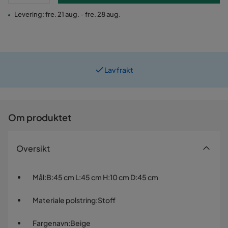
Levering: fre. 21 aug. - fre. 28 aug.
Lav frakt
Prismatch
Om produktet
Oversikt
Mål
:
B:45 cm L:45 cm H:10 cm D:45 cm
Materiale polstring
:
Stoff
Fargenavn
:
Beige