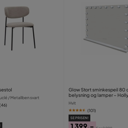
sestol
Glow Stort sminkespeil 80
belysning og lamper – Hol
clé / Metallben svart
speil med USB-lading
Hvit
(
46
)
(
101
)
SE PRISEN!
1 399,-
!