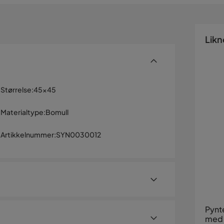
Likn
Størrelse
:
45x45
Materialtype
:
Bomull
Artikkelnummer
:
SYN0030012
Pynte
med