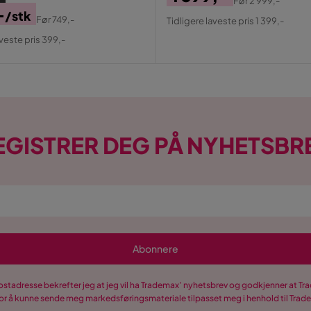
Før
2 999,-
-
Pris
Original
/stk
Før
749,-
Tidligere laveste pris 1 399,-
al
Pris
aveste pris 399,-
EGISTRER DEG PÅ NYHETSBR
Abonnere
postadresse bekrefter jeg at jeg vil ha Trademax’ nyhetsbrev og godkjenner at 
r å kunne sende meg markedsføringsmateriale tilpasset meg i henhold til Tra