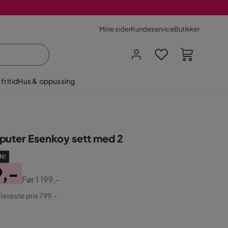
Mine sider
Kundeservice
Butikker
fritid
Hus & oppussing
puter Esenkoy sett med 2
N!
9,-
Før
1 199,-
ginal
 laveste pris 799,-