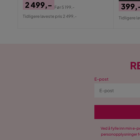
2 499,-
399,
Før
5 199,-
Pris
Original
Pris
Origin
Tidligere laveste pris 2 499,-
Tidligere l
Pris
Pris
R
E-post
Ved å fylle inn min e-
personopplysninger fo