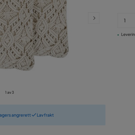
Levering
1 av 3
dagers angrerett
Lav frakt