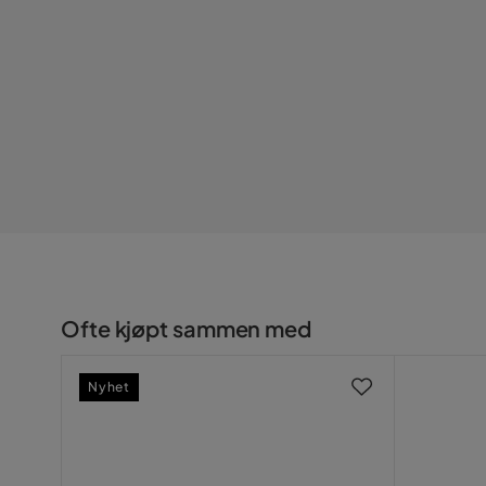
Stil: Boho
Serie
Mål og Vekt
Produktbredde (cm): 45
Produktdybde (cm): 45
Produktens vekt (kg): 3
Generelle mål (cm): 45x45x12
Ofte kjøpt sammen med
Nyhet