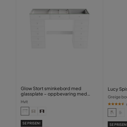
Glow Stort sminkebord med
Lucy Spi
glassplate – oppbevaring med
Greige bou
skuffer og rom 120 cm
Hvit
SE PRISEN!
SE PRISEN