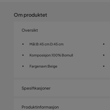
Om produktet
Oversikt
Mål
:
B:45 cm D:45 cm
Komposisjon
:
100% Bomull
Fargenavn
:
Beige
Spesifikasjoner
Artikkelnummer:
SYN0030012
Produktinformasjon
Størrelse