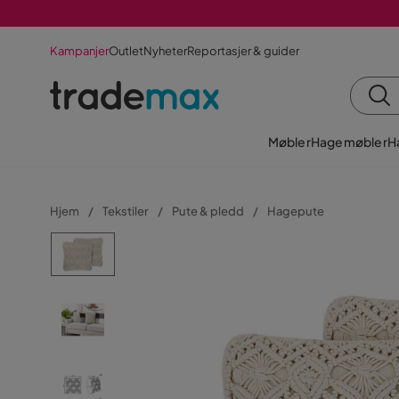
Kampanjer
Outlet
Nyheter
Reportasjer & guider
Møbler
Hagemøbler
H
Hjem
Tekstiler
Pute & pledd
Hagepute