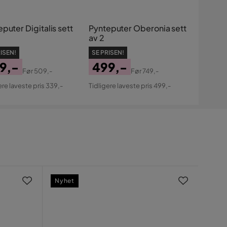
puter Digitalis sett
Pynteputer Oberonia sett
av 2
ISEN!
SE PRISEN!
9,-
499,-
Før
509,-
Før
749,-
s
ginal
Pris
Original
ere laveste pris 339,-
Tidligere laveste pris 499,-
s
Pris
Nyhet