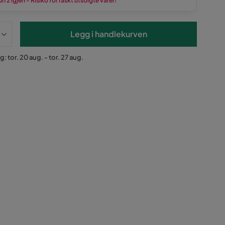
n 2 igjen - Risiko for raskt utsolgte varer!
Legg i handlekurven
: tor. 20 aug. - tor. 27 aug.