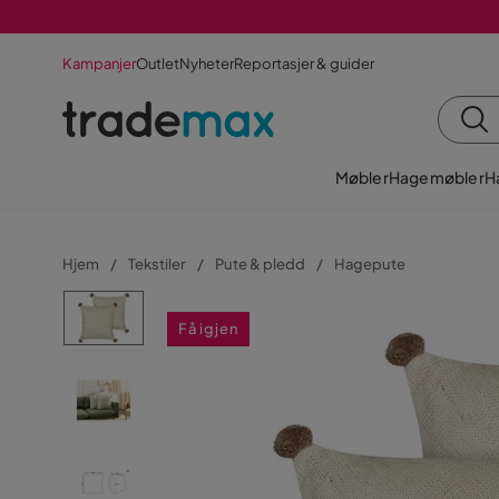
Kampanjer
Outlet
Nyheter
Reportasjer & guider
Møbler
Hagemøbler
H
Hjem
Tekstiler
Pute & pledd
Hagepute
Få igjen