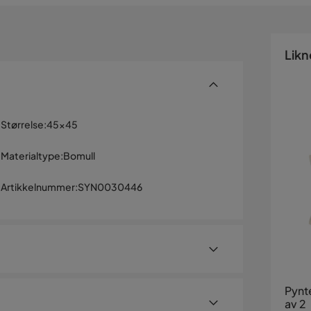
Likn
Størrelse
:
45x45
Materialtype
:
Bomull
Artikkelnummer
:
SYN0030446
Pynt
av 2