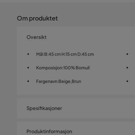
Om produktet
Oversikt
Mål
:
B:45 cm H:15 cm D:45 cm
Komposisjon
:
100% Bomull
Fargenavn
:
Beige,Brun
Spesifikasjoner
Artikkelnummer:
SYN0030446
Produktinformasjon
Størrelse