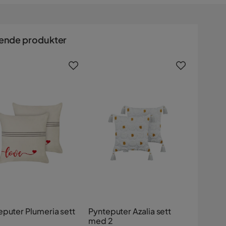
ende produkter
eputer Plumeria sett
Pynteputer Azalia sett
med 2