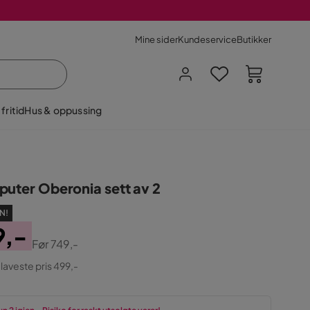
Mine sider
Kundeservice
Butikker
fritid
Hus & oppussing
puter Oberonia sett av 2
N!
9,-
Før
749,-
ginal
 laveste pris 499,-