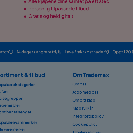
•
Alle kjøpene dine samlet på ett sted
•
Personlig tilpassede tilbud
•
Gratis og heldigitalt
atch
14 dagers angrerett
Lave fraktkostnader
Opptil 20 
ortiment & tilbud
Om Trademax
Om oss
opulære kategorier
ofaer
Jobb med oss
pisegrupper
Om ditt kjøp
agemøbler
Kjøpsvilkår
ontinentalsenger
Integritetspolicy
opulære varemerker
Cookiepolicy
lle varemerker
Tilbakekallinger