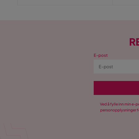
Pris
R
E-post
Ved å fylle inn min e-
personopplysninger fo