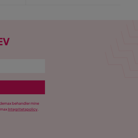
Pris
EV
Trademax behandler mine
demax
Integritetspolicy
.