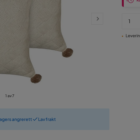
Ku
Levering
1 av 7
dagers angrerett
Lav frakt