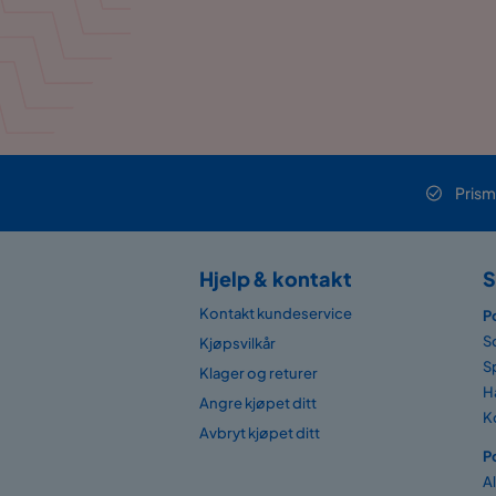
Prism
Hjelp & kontakt
S
Kontakt kundeservice
P
S
Kjøpsvilkår
S
Klager og returer
H
Angre kjøpet ditt
K
Avbryt kjøpet ditt
P
A