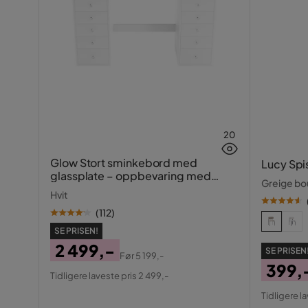
20
Glow Stort sminkebord med
Lucy Spi
glassplate – oppbevaring med
Greige bou
skuffer og rom 120 cm
Hvit
(
112
)
SE PRISEN!
2 499,-
SE PRISEN
Før
5 199,-
Pris
Original
399,
Tidligere laveste pris 2 499,-
Pris
Pris
Origin
Tidligere l