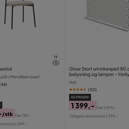
19
sestol
Glow Stort sminkespeil 80
belysning og lamper – Hol
clé / Metallben svart
speil med USB-lading
Hvit
(
46
)
(
101
)
SE PRISEN!
1 399,-
!
Før
2 999,-
-
Pris
Original
/stk
Før
749,-
Tidligere laveste pris 1 399,-
al
Pris
aveste pris 399,-