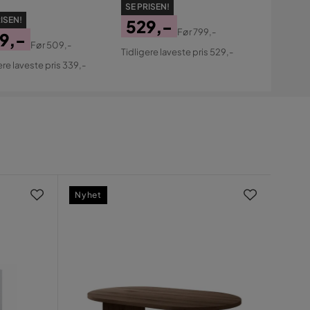
SE PRISEN!
ISEN!
529,-
Før
799,-
9,-
Pris
Original
Før
509,-
Tidligere laveste pris 529,-
s
ginal
Pris
ere laveste pris 339,-
s
Nyhet