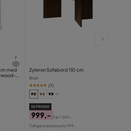
7
Rela
 cm med
Zyleron Sofabord 110 cm
lywood-
Beige
Brun
(
7
)
+1
SE PR
SE PRISEN!
99
999,-
Før
1 399,-
Pris
Ori
Pris
Original
Tidlig
Tidligere laveste pris 999,-
Pris