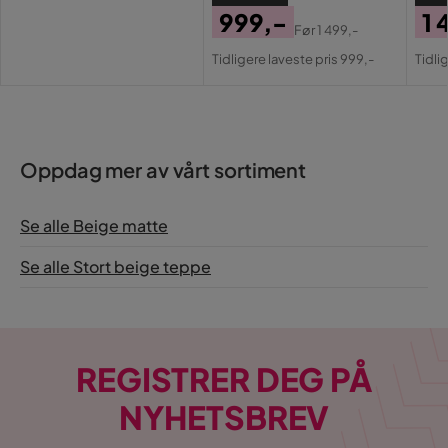
Pris
Farge: Jute
999,-
1 
Materiale: 100 % PP
Før
1 499,-
Pris
Original
Pri
Or
Form: Rektangel
Tidligere laveste pris 999,-
Tidli
Utendørs: Ja
Pris
Pri
Tykkelse: 6 mm
Oppdag mer av vårt sortiment
Se alle Beige matte
Se alle Stort beige teppe
REGISTRER DEG PÅ
NYHETSBREV