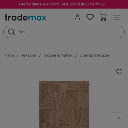
Utemøblene skal bort! LAGERRYDDING fra 999,- →
Hjem
Tekstiler
Tepper & Matter
Utendørstepper