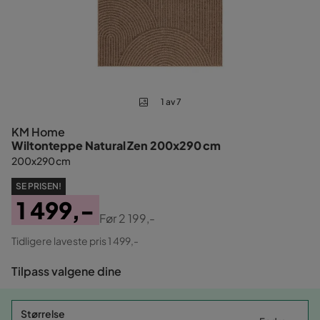
1 av 7
KM Home
Wiltonteppe Natural Zen 200x290 cm
200x290 cm
SE PRISEN!
1 499,-
Før
2 199,-
Pris
Original
Tidligere laveste pris 1 499,-
Pris
Tilpass valgene dine
Størrelse