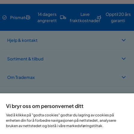
14 dagers
Lave
Opptil 20 års
Prismatch
angrerett
fraktkostnader
garanti
Hjelp & kontakt
Sortiment & tilbud
Om Trademax
Vi er lokalisert i flere land
Vi bryr oss om personvernet ditt
Ved å klikke på "godta cookies" godtar du lagring av cookies på
enheten din for å forbedre navigasjonen på nettstedet, analysere
bruken av nettstedet og bistå i våre markedsføringstiltak.