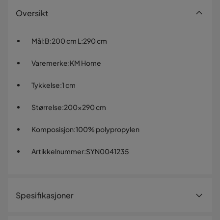
Oversikt
Mål
:
B:200 cm L:290 cm
Varemerke
:
KM Home
Tykkelse
:
1 cm
Størrelse
:
200x290 cm
Komposisjon
:
100% polypropylen
Artikkelnummer
:
SYN0041235
Spesifikasjoner
Artikkelnummer:
SYN0041235