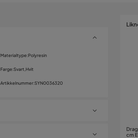
Likn
Materialtype
:
Polyresin
Farge
:
Svart,Hvit
Artikkelnummer
:
SYN0036320
Drag
cm E