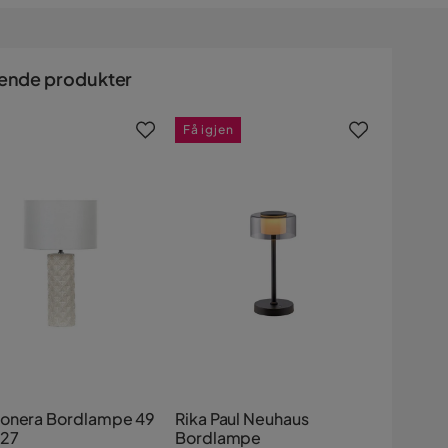
ende produkter
Få igjen
onera Bordlampe 49
Rika Paul Neuhaus
27
Bordlampe