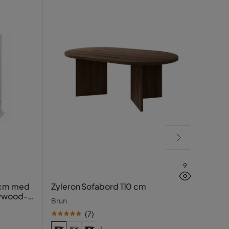
9
Glow
 cm med
Zyleron Sofabord 110 cm
LED-
lywood-
Brun
speil
Hvit
(
7
)
+1