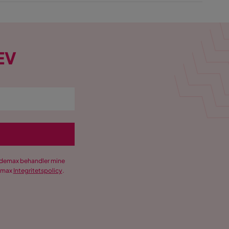
EV
Trademax behandler mine
demax
Integritetspolicy
.