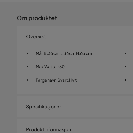
Om produktet
Oversikt
Mål
:
B:36 cm L:36 cm H:65 cm
Max Wattall
:
60
Fargenavn
:
Svart,Hvit
Spesifikasjoner
Artikkelnummer:
SYN0036320
Produktinformasjon
Størrelse