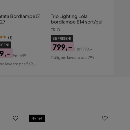
ntata Bordlampe 51
Trio Lighting Lola
27
bordlampe E14 sort/gull
e
TRIO
(
1
)
SE PRISEN!
799,-
ISEN!
Før
1 199,-
9,-
Pris
Original
Før
849,-
Tidligere laveste pris 799,-
s
ginal
Pris
ere laveste pris 569,-
s
Nyhet