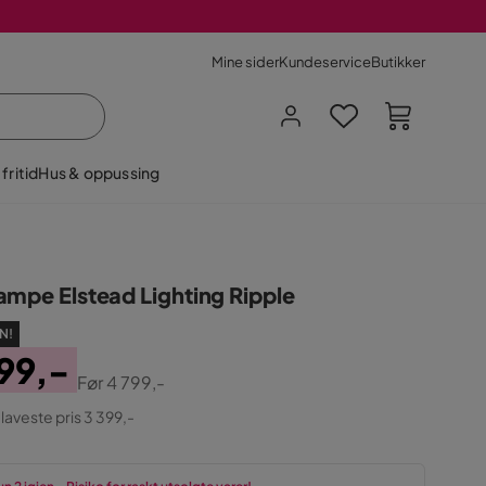
Mine sider
Kundeservice
Butikker
fritid
Hus & oppussing
ampe Elstead Lighting Ripple
N!
99,-
Før
4 799,-
ginal
 laveste pris 3 399,-