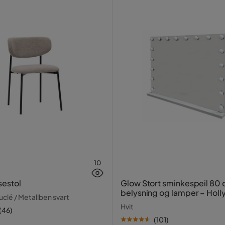
10
sestol
Glow Stort sminkespeil 80
belysning og lamper – Hol
clé / Metallben svart
speil med USB-lading
Hvit
(
46
)
(
101
)