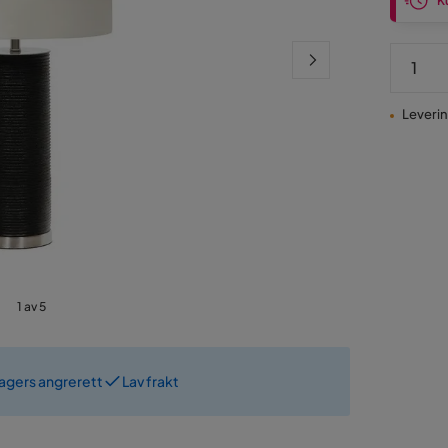
Ku
Levering
1 av 5
dagers angrerett
Lav frakt