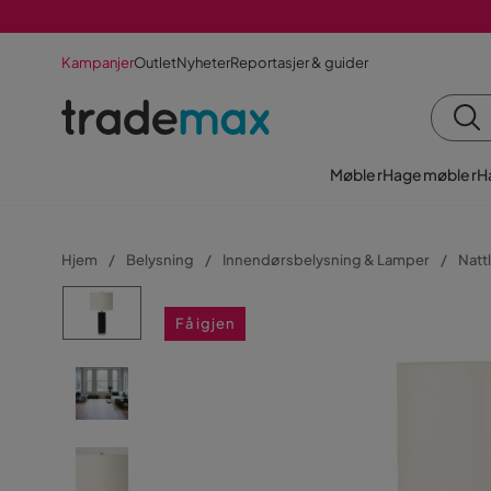
Kampanjer
Outlet
Nyheter
Reportasjer & guider
Møbler
Hagemøbler
H
Hjem
Belysning
Innendørsbelysning & Lamper
Natt
Få igjen