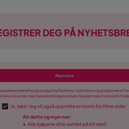
EGISTRER DEG PÅ NYHETSBR
Abonnere
postadresse bekrefter jeg at jeg vil ha Trademax’ nyhetsbrev og godkjenner at 
r å kunne sende meg markedsføringsmateriale tilpasset meg i henhold til Tra
Ja, takk! Jeg vil også opprette en konto for Mine sider.
Alt dette og mye mer:
•
Alle kjøpene dine samlet på ett sted