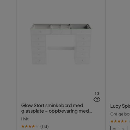
10
Glow Stort sminkebord med
Lucy Spi
glassplate – oppbevaring med
Greige bou
skuffer og rom 120 cm
Hvit
(
113
)