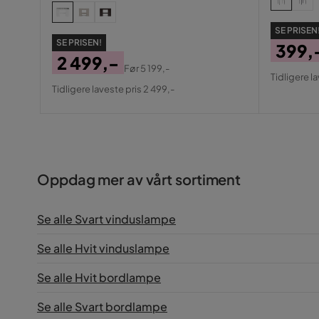
SE PRISEN
SE PRISEN!
399,
2 499,-
Pris
Origin
Før
5 199,-
Tidligere l
Pris
Original
Pris
Tidligere laveste pris 2 499,-
Pris
Oppdag mer av vårt sortiment
Se alle Svart vinduslampe
Se alle Hvit vinduslampe
Se alle Hvit bordlampe
Se alle Svart bordlampe