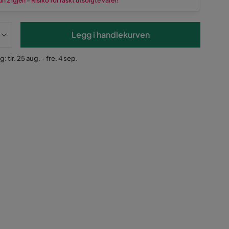
n 2 igjen - Risiko for raskt utsolgte varer!
Legg i handlekurven
: tir. 25 aug. - fre. 4 sep.