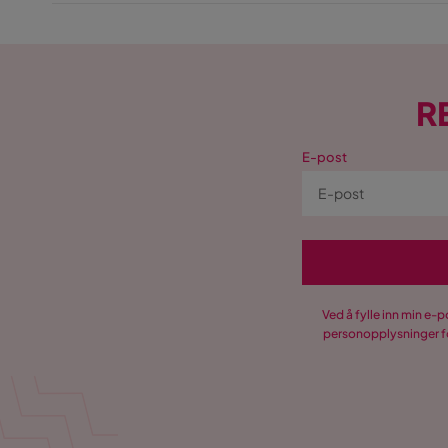
R
E-post
Ved å fylle inn min e-
personopplysninger fo