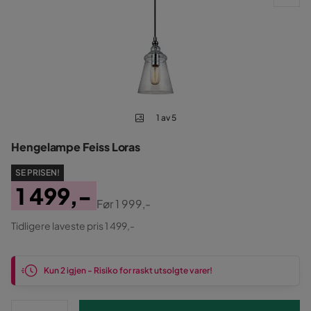
1 av 5
Hengelampe Feiss Loras
SE PRISEN!
1 499,-
Før
1 999,-
Pris
Original
Tidligere laveste pris 1 499,-
Pris
Kun 2 igjen - Risiko for raskt utsolgte varer!