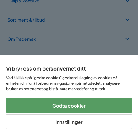
Hjelp & kontakt
Sortiment & tilbud
Om Trademax
Vi er lokalisert i flere land
Vi bryr oss om personvernet ditt
Ved å klikke på "godta cookies" godtar du lagring av cookies på
enheten din for å forbedre navigasjonen på nettstedet, analysere
bruken av nettstedet og bistå i våre markedsføringstiltak.
Godta cookier
Følg oss på:
Innstillinger
Copyright © 2025 Home Furnishing Nordic AB