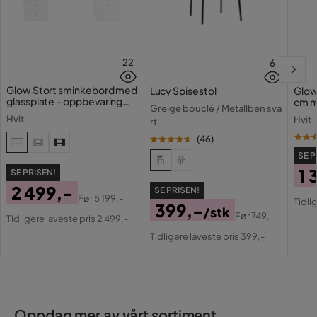
22
6
Glow Stort sminkebord med
Lucy Spisestol
Glow
glassplate – oppbevaring
cm m
Greige bouclé / Metallben sva
med skuffer og rom 120 cm
lamp
Hvit
Hvit
rt
med 
(
46
)
SE P
1 
SE PRISEN!
2 499,-
SE PRISEN!
Pri
Or
Før
5 199,-
Tidli
399,-
Pris
Original
/stk
Pri
Før
749,-
Tidligere laveste pris 2 499,-
Pris
Original
Pris
Tidligere laveste pris 399,-
Pris
Oppdag mer av vårt sortiment