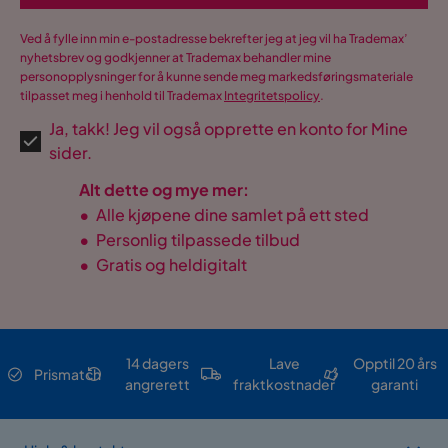
Ved å fylle inn min e-postadresse bekrefter jeg at jeg vil ha Trademax’
nyhetsbrev og godkjenner at Trademax behandler mine
personopplysninger for å kunne sende meg markedsføringsmateriale
tilpasset meg i henhold til Trademax
Integritetspolicy
.
Ja, takk! Jeg vil også opprette en konto for Mine
sider.
Alt dette og mye mer:
•
Alle kjøpene dine samlet på ett sted
•
Personlig tilpassede tilbud
•
Gratis og heldigitalt
14 dagers
Lave
Opptil 20 års
Prismatch
angrerett
fraktkostnader
garanti