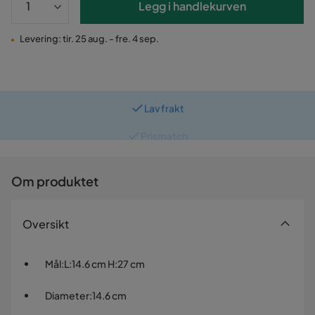
Legg i handlekurven
Levering: tir. 25 aug. - fre. 4 sep.
Lav frakt
Prismatch
Om produktet
Oversikt
Mål
:
L:14.6 cm H:27 cm
Diameter
:
14.6 cm