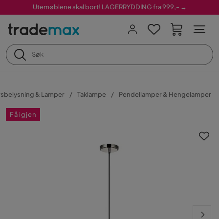
Utemøblene skal bort! LAGERRYDDING fra 999,- →
sbelysning & Lamper
Taklampe
Pendellamper & Hengelamper
Få igjen