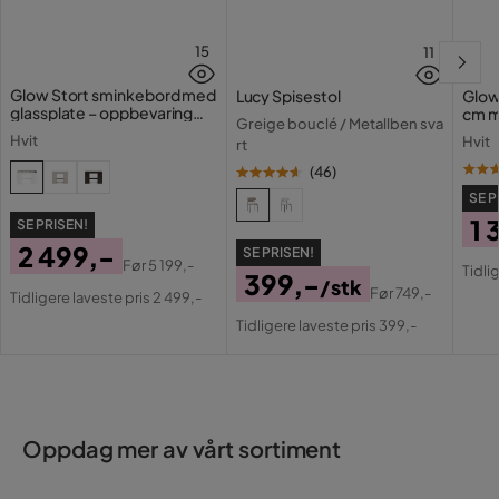
Lampetype
Takkrone
15
11
Farge base
Beige
Glow Stort sminkebord med
Lucy Spisestol
Glow
glassplate – oppbevaring
cm m
Greige bouclé / Metallben sva
med skuffer og rom 120 cm
lamp
Bruk
Innendørs
Hvit
Hvit
rt
med 
(
46
)
Regulerbar
Ja
SE P
1 
SE PRISEN!
Sokkel
GU10
2 499,-
SE PRISEN!
Pri
Or
Før
5 199,-
Tidli
IP-systemer
IP20
399,-
Pris
Original
/stk
Pri
Før
749,-
Tidligere laveste pris 2 499,-
Pris
Original
Pris
Serie
Tidligere laveste pris 399,-
Pris
Innendørsbruk
Ja
Oppdag mer av vårt sortiment