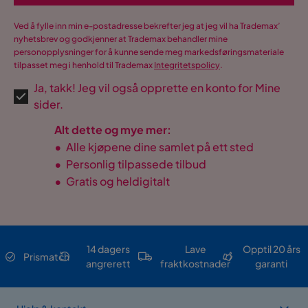
Ved å fylle inn min e-postadresse bekrefter jeg at jeg vil ha Trademax’
nyhetsbrev og godkjenner at Trademax behandler mine
personopplysninger for å kunne sende meg markedsføringsmateriale
tilpasset meg i henhold til Trademax
Integritetspolicy
.
Ja, takk! Jeg vil også opprette en konto for Mine
sider.
Alt dette og mye mer:
•
Alle kjøpene dine samlet på ett sted
•
Personlig tilpassede tilbud
•
Gratis og heldigitalt
14 dagers
Lave
Opptil 20 års
Prismatch
angrerett
fraktkostnader
garanti