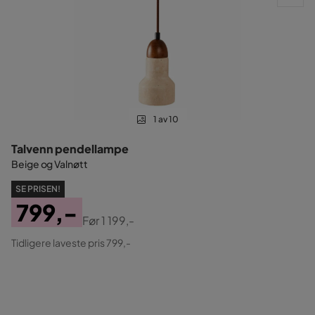
1 av 10
Talvenn pendellampe
Beige og Valnøtt
SE PRISEN!
799,-
Før
1 199,-
Pris
Original
Tidligere laveste pris 799,-
Pris