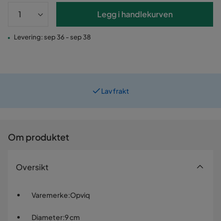
Legg i handlekurven
Levering: sep 36 - sep 38
Lav frakt
Prismatch
Om produktet
Oversikt
Varemerke
:
Opviq
Diameter
:
9 cm