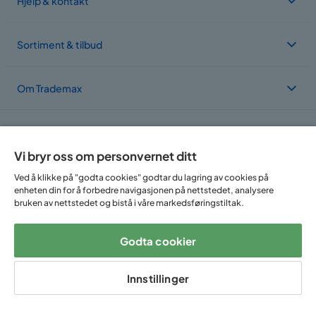
Hjelp & kontakt
Sortiment & tilbud
Om Trademax
Vi er lokalisert i flere land
Vi bryr oss om personvernet ditt
Ved å klikke på "godta cookies" godtar du lagring av cookies på
enheten din for å forbedre navigasjonen på nettstedet, analysere
bruken av nettstedet og bistå i våre markedsføringstiltak.
Godta cookier
Følg oss på:
Innstillinger
Copyright © 2025 Home Furnishing Nordic AB