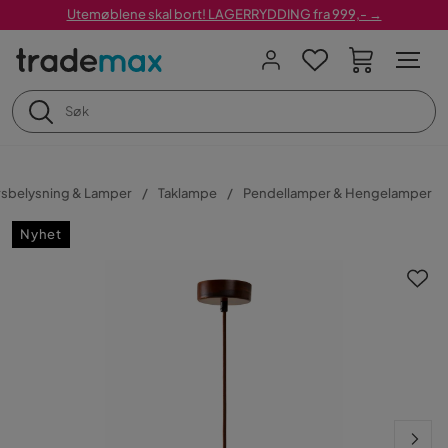
Utemøblene skal bort! LAGERRYDDING fra 999,- →
sbelysning & Lamper
Taklampe
Pendellamper & Hengelamper
Nyhet