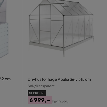
 62 cm
Drivhus for hage Apulia Sølv 315 cm
Sølv/Transparent
SE PRISEN!
6 999,-
Før
10 499,-
Pris
Original