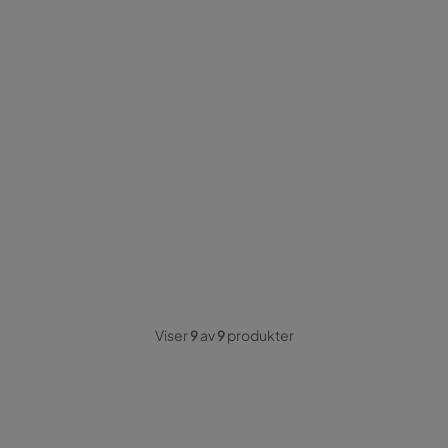
Viser
9
av
9
produkter