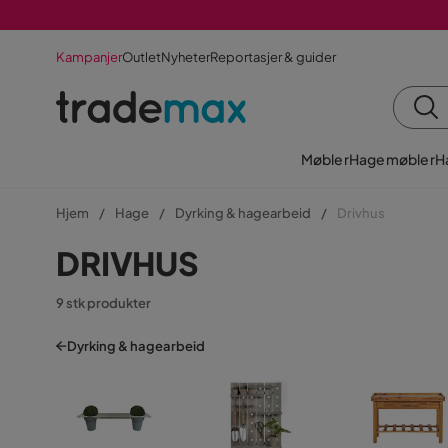
Kampanjer
Outlet
Nyheter
Reportasjer & guider
Møbler
Hagemøbler
H
Hjem
Hage
Dyrking & hagearbeid
Drivhus
DRIVHUS
9 stk produkter
Dyrking & hagearbeid