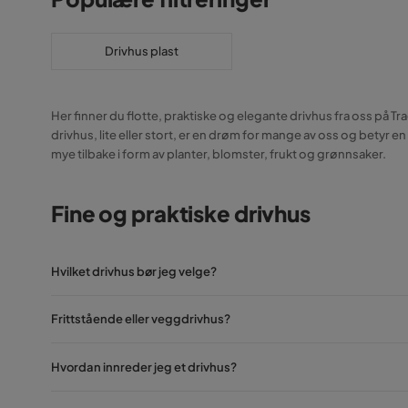
Drivhus plast
Her finner du flotte, praktiske og elegante drivhus fra oss på Tra
drivhus, lite eller stort, er en drøm for mange av oss og betyr
mye tilbake i form av planter, blomster, frukt og grønnsaker.
Fine og praktiske drivhus
Hvilket drivhus bør jeg velge?
Frittstående eller veggdrivhus?
Hvordan innreder jeg et drivhus?