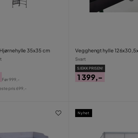
Hjørnehylle 35x35 cm
Vegghengt hylle 126x30,5
t
Svart
SJEKK PRISEN!
1 399,-
Før
999,-
al
Pris
este pris 699,-
Nyhet