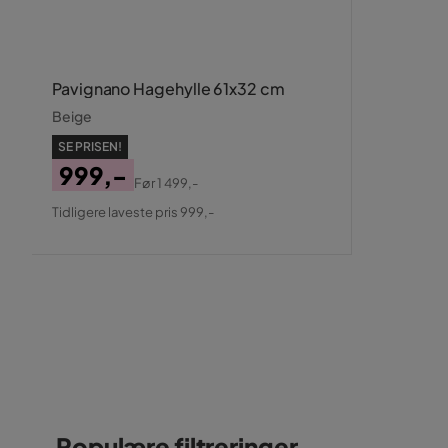
Pavignano Hagehylle 61x32 cm
Beige
SE PRISEN!
999,-
Før
1 499,-
Pris
Original
Tidligere laveste pris 999,-
Pris
Populære filtreringer