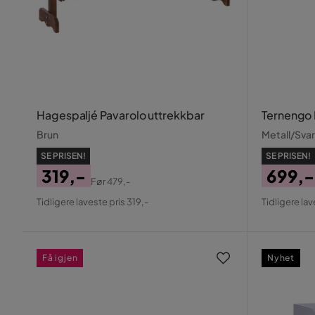
Hagespaljé Pavarolo uttrekkbar
Ternengo 
Brun
Metall/Svar
SE PRISEN!
SE PRISEN!
319,-
699,-
Før
479,-
Pris
Original
Pris
Origin
Tidligere laveste pris 319,-
Tidligere lav
Pris
Pris
Få igjen
Nyhet