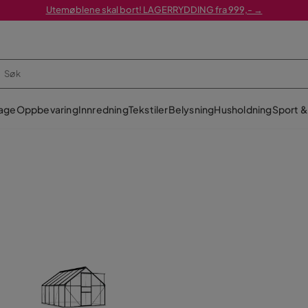
Utemøblene skal bort! LAGERRYDDING fra 999,- →
age
Oppbevaring
Innredning
Tekstiler
Belysning
Husholdning
Sport & 