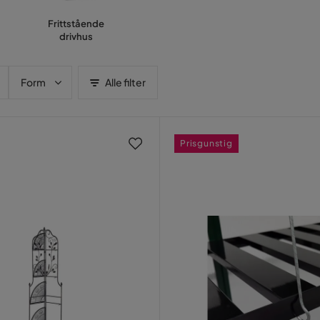
Frittstående
drivhus
Form
Alle filter
Prisgunstig