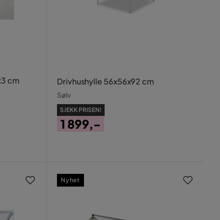
x3 cm
Drivhushylle 56x56x92 cm
Sølv
SJEKK PRISEN!
1 899,-
Pris
Nyhet