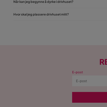
Når kan jeg begynne å dyrke i drivhuset?
Hvor skal jeg plassere drivhuset mitt?
R
E-post