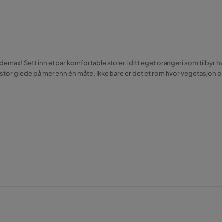
demax! Sett inn et par komfortable stoler i ditt eget orangeri som tilbyr hv
 en stor glede på mer enn én måte. Ikke bare er det et rom hvor vegetasjo