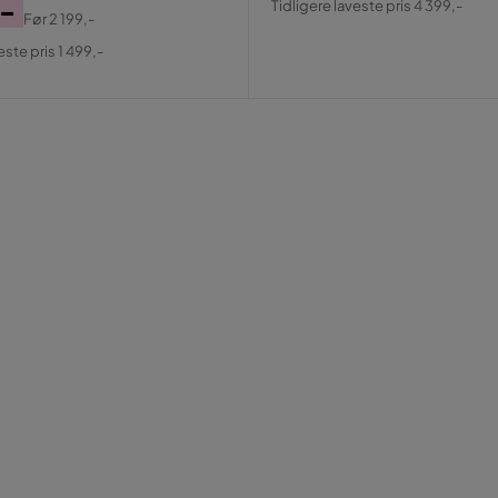
,-
Tidligere laveste pris 4 399,-
Før
2 199,-
Pris
al
este pris 1 499,-