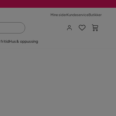
Mine sider
Kundeservice
Butikker
fritid
Hus & oppussing