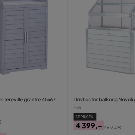
k Tereville grantre 45x67
Drivhus for balkong Novoli
Hvit
SE PRISEN!
)
4 399,-
Før
6 499,-
Pris
Original