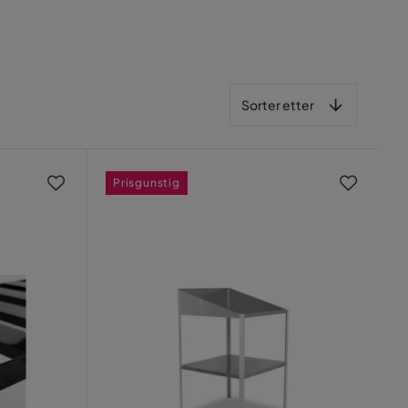
Sorter etter
Sorter etter
Prisgunstig