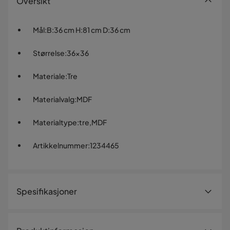
Oversikt
Mål
:
B:36 cm H:81 cm D:36 cm
Størrelse
:
36x36
Materiale
:
Tre
Materialvalg
:
MDF
Materialtype
:
tre,MDF
Artikkelnummer
:
1234465
Spesifikasjoner
Artikkelnummer:
1234465