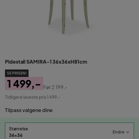
Pidestall SAMIRA-1 36x36xH81cm
SE PRISEN!
1 499,-
Før
2 199,-
Pris
Original
Tidligere laveste pris 1 499,-
Pris
Tilpass valgene dine
Størrelse
Endre
36x36