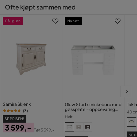
Ofte kjøpt sammen med
Få igjen
Nyhet
Samira Skjenk
Glow Stort sminkebord med
Takl
glassplate – oppbevaring
(
3
)
40 cm
med skuffer og rom 120 cm
Hvit
SE PRISEN!
3 599,-
Før
5 399,-
Pris
Original
SE P