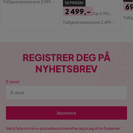
Tidligere laveste pris 3 599,-
SE PRISEN!
6
Pris
2 499,-
Pri
Or
Før
5 199,-
Pris
Original
Tidli
Pri
Tidligere laveste pris 2 499,-
Pris
REGISTRER DEG PÅ
NYHETSBREV
E-post
Abonnere
Ved å fylle inn min e-postadresse bekrefter jeg at jeg vil ha Trademax’