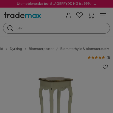
Utemøblene skal bort! LAGERRYDDING fra 999,- →
id
Dyrking
Blomsterpotter
Blomsterhylle & blomsterstativ
(
1
)