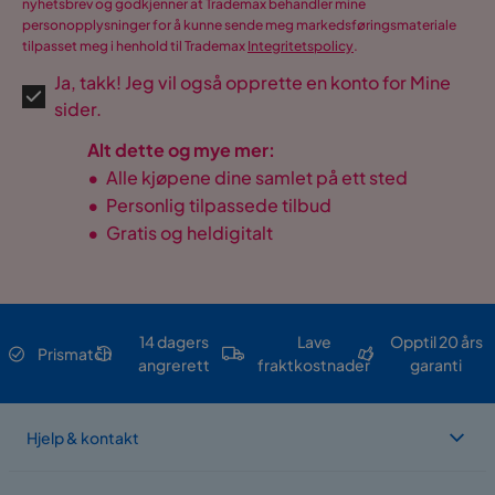
nyhetsbrev og godkjenner at Trademax behandler mine
personopplysninger for å kunne sende meg markedsføringsmateriale
tilpasset meg i henhold til Trademax
Integritetspolicy
.
Ja, takk! Jeg vil også opprette en konto for Mine
sider.
Alt dette og mye mer:
•
Alle kjøpene dine samlet på ett sted
•
Personlig tilpassede tilbud
•
Gratis og heldigitalt
14 dagers
Lave
Opptil 20 års
Prismatch
angrerett
fraktkostnader
garanti
Hjelp & kontakt