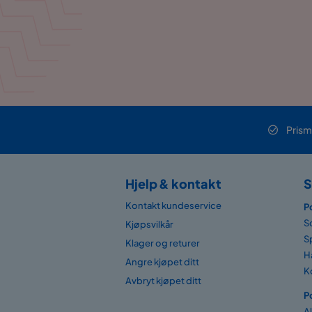
Prism
Hjelp & kontakt
S
Kontakt kundeservice
P
S
Kjøpsvilkår
S
Klager og returer
H
Angre kjøpet ditt
K
Avbryt kjøpet ditt
P
A