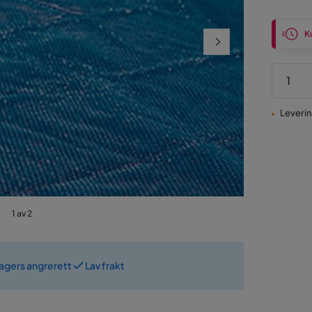
Pris
Ku
Levering
1 av 2
dagers angrerett
Lav frakt