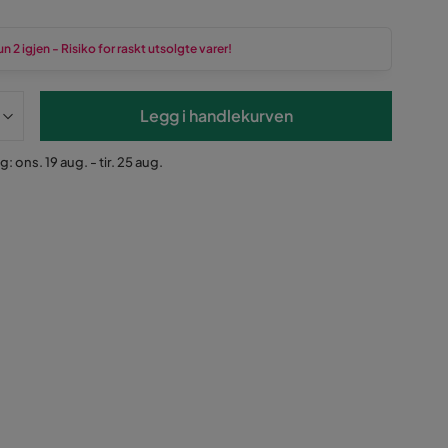
n 2 igjen - Risiko for raskt utsolgte varer!
Legg i handlekurven
: ons. 19 aug. - tir. 25 aug.