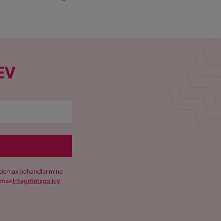
Pris
EV
Trademax behandler mine
demax
Integritetspolicy
.