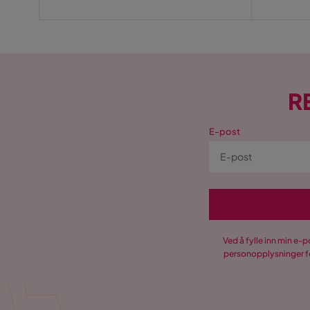
R
E-post
Ved å fylle inn min e-
personopplysninger fo