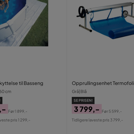
yttelse til Basseng
Opprullingsenhet Termofol
460 cm
Grå|Blå
!
SE PRISEN!
,-
3 799,-
Før
1 899,-
Før
5 599,-
al
Pris
Original
veste pris 1 299,-
Tidligere laveste pris 3 799,-
Pris