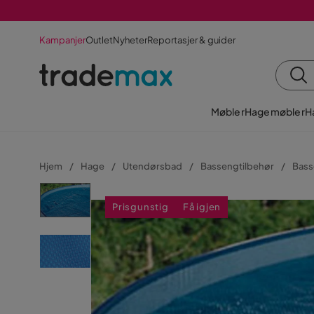
Kampanjer
Outlet
Nyheter
Reportasjer & guider
Møbler
Hagemøbler
H
Hjem
Hage
Utendørsbad
Bassengtilbehør
Bass
Prisgunstig
Få igjen