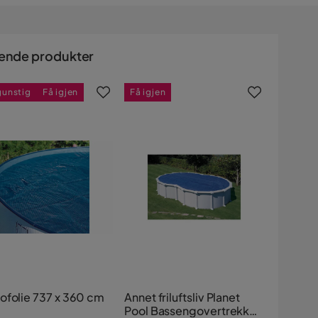
ende produkter
gunstig
Få igjen
Få igjen
ofolie 737 x 360 cm
Annet friluftsliv Planet
Pool Bassengovertrekk