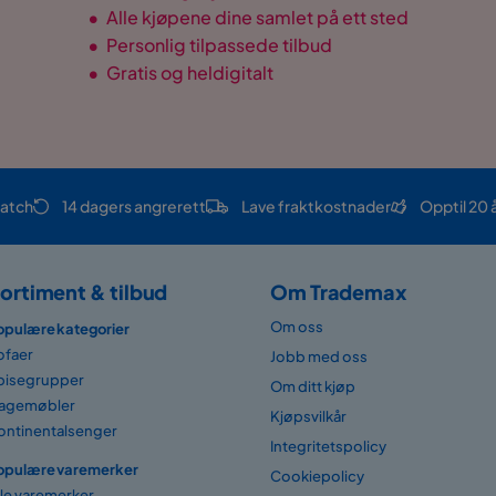
•
Alle kjøpene dine samlet på ett sted
•
Personlig tilpassede tilbud
•
Gratis og heldigitalt
atch
14 dagers angrerett
Lave fraktkostnader
Opptil 20 
ortiment & tilbud
Om Trademax
Om oss
opulære kategorier
ofaer
Jobb med oss
pisegrupper
Om ditt kjøp
agemøbler
Kjøpsvilkår
ontinentalsenger
Integritetspolicy
opulære varemerker
Cookiepolicy
lle varemerker