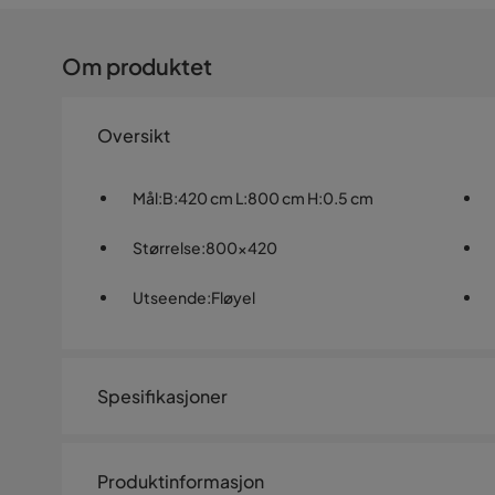
Om produktet
Oversikt
Mål
:
B:420 cm L:800 cm H:0.5 cm
Størrelse
:
800x420
Utseende
:
Fløyel
Spesifikasjoner
Artikkelnummer:
545471
Produktinformasjon
Størrelse