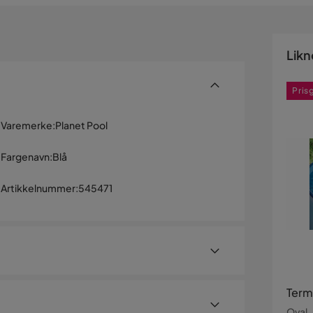
Likn
Pris
Varemerke
:
Planet Pool
Fargenavn
:
Blå
Artikkelnummer
:
545471
Term
Oval