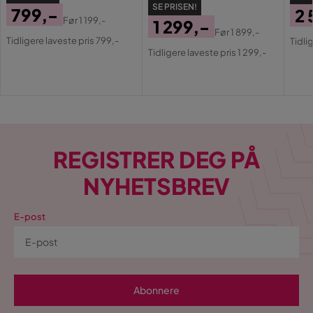
SE PRISEN!
799,-
2 
Før
1 199,-
1 299,-
Pris
Original
Pri
Or
Før
1 899,-
Tidligere laveste pris 799,-
Pris
Original
Tidli
Pris
Pri
Tidligere laveste pris 1 299,-
Pris
REGISTRER DEG PÅ
NYHETSBREV
E-post
Abonnere