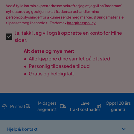
Ved å fylle inn min e-postadresse bekrefter jeg at jeg vil ha Trademax’
nyhetsbrev og godkjenner at Trademax behandler mine
personopplysninger for å kunne sende meg markedsføringsmateriale
tilpasset meg i henhold til Trademax
Integritetspolicy
.
Ja, takk! Jeg vil også opprette en konto for Mine
sider.
Alt dette og mye mer:
•
Alle kjøpene dine samlet på ett sted
•
Personlig tilpassede tilbud
•
Gratis og heldigitalt
14 dagers
Lave
Opptil 20 års
Prismatch
angrerett
fraktkostnader
garanti
Hjelp & kontakt