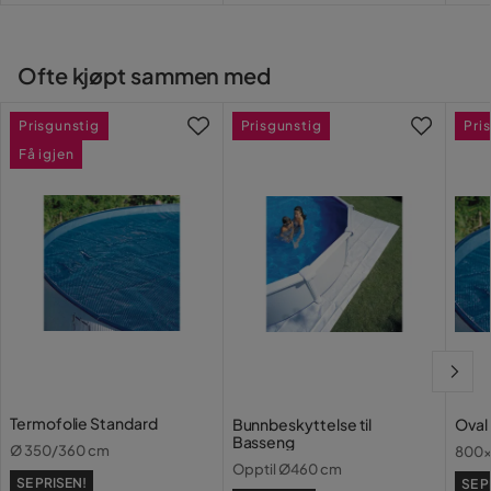
Ofte kjøpt sammen med
Prisgunstig
Prisgunstig
Pri
Få igjen
Termofolie Standard
Bunnbeskyttelse til
Oval
Basseng
Ø 350/360 cm
800x
Opptil Ø460 cm
SE PRISEN!
SE P