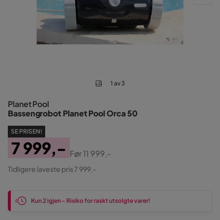
1 av 3
Planet Pool
Bassengrobot Planet Pool Orca 50
SE PRISEN!
7 999,-
Før
11 999,-
Pris
Original
Tidligere laveste pris 7 999,-
Pris
Kun 2 igjen - Risiko for raskt utsolgte varer!