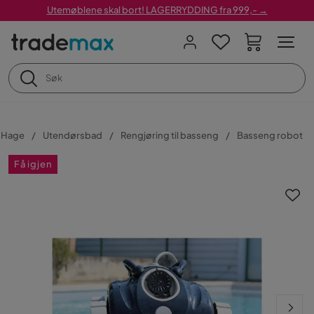
Utemøblene skal bort! LAGERRYDDING fra 999,- →
Hage
Utendørsbad
Rengjøring til basseng
Basseng robot
Få igjen