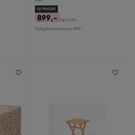
SE PRISEN!
899,-
Før
1 299,-
Pris
Original
Tidligere laveste pris 899,-
Pris