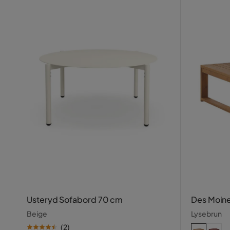
Usteryd Sofabord 70 cm
Des Moin
Beige
Lysebrun
(
2
)