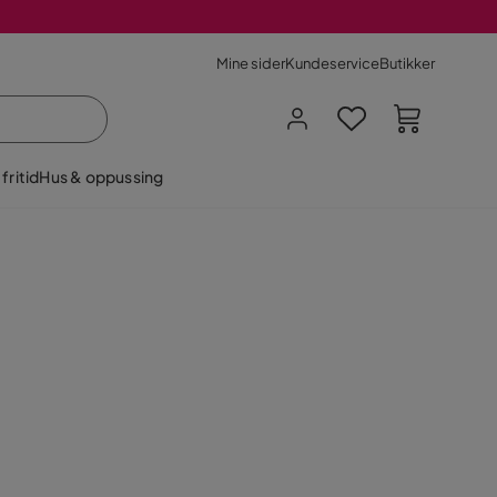
Mine sider
Kundeservice
Butikker
fritid
Hus & oppussing