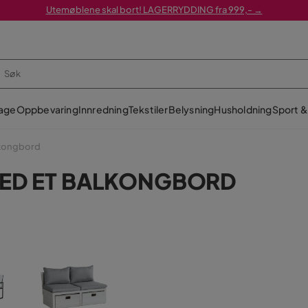
Utemøblene skal bort! LAGERRYDDING fra 999,- →
age
Oppbevaring
Innredning
Tekstiler
Belysning
Husholdning
Sport & 
kongbord
MED ET BALKONGBORD