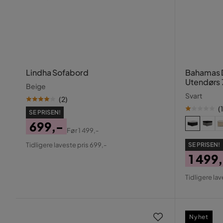
Lindha Sofabord
Bahamas 
Utendørs 
Beige
Svart
(
2
)
(
1
SE PRISEN!
699,-
Før
1 499,-
Pris
Original
Tidligere laveste pris 699,-
SE PRISEN!
Pris
1 499
Pris
Origin
Tidligere lav
Pris
Nyhet