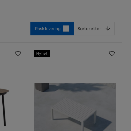
Sorter etter
Rask levering
Sorter etter
Nyhet