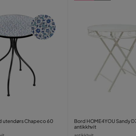
d utendørs Chapeco 60
Bord HOME4YOU Sandy D
antikkhvit
vit
antikkhvit