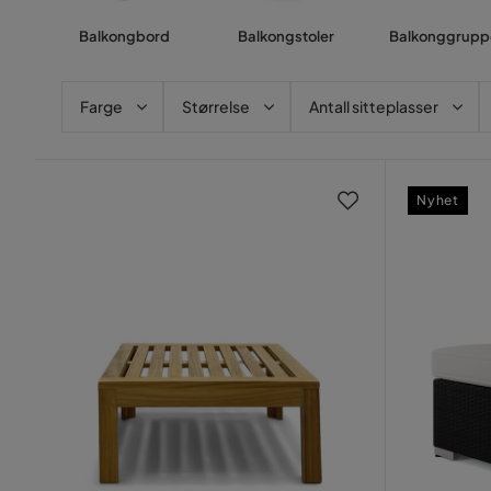
Balkongbord
Balkongstoler
Balkonggrupp
Farge
Størrelse
Antall sitteplasser
Nyhet