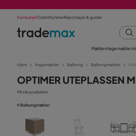
Kampanjer
Outlet
Nyheter
Reportasjer & guider
Møbler
Hagemøbler
H
Hjem
Hagemøbler
Balkong
Balkongmøbler
Bal
OPTIMER UTEPLASSEN 
98 stk produkter
Balkongmøbler