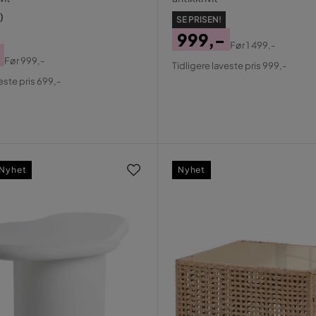
)
SE PRISEN!
999,-
Før
1 499,-
Pris
Original
Før
999,-
Tidligere laveste pris 999,-
al
Pris
este pris 699,-
Nyhet
Nyhet