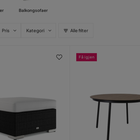
er
Balkongsofaer
Pris
Kategori
Alle filter
Få igjen