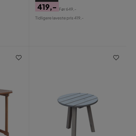
419,-
Før
649,-
Pris
Original
Tidligere laveste pris 419,-
Pris