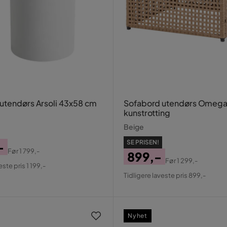
utendørs Arsoli 43x58 cm
Sofabord utendørs Omega
kunstrotting
Beige
SE PRISEN!
-
Før
1 799,-
899,-
al
Før
1 299,-
este pris 1 199,-
Pris
Original
Tidligere laveste pris 899,-
Pris
Nyhet