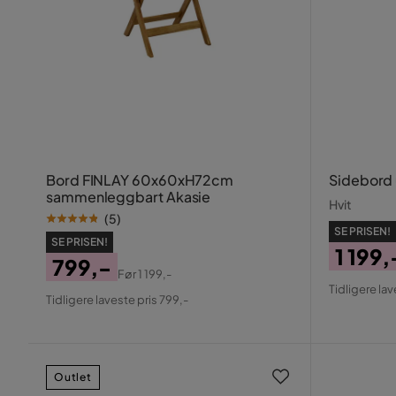
Bord FINLAY 60x60xH72cm
Sidebord 
sammenleggbart Akasie
Hvit
(
5
)
SE PRISEN!
SE PRISEN!
1 199,
799,-
Før
1 199,-
Pris
Origin
Pris
Original
Tidligere lav
Tidligere laveste pris 799,-
Pris
Pris
Outlet