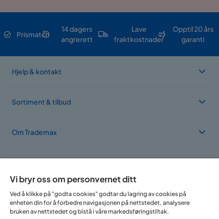
14 dagers
Lave
Opptil 20 års
Prismatch
angrerett
fraktkostnader
garanti
Hjelp & kontakt
Sortiment & tilbud
Om Trademax
Vi er lokalisert i flere land
Vi bryr oss om personvernet ditt
Ved å klikke på "godta cookies" godtar du lagring av cookies på
enheten din for å forbedre navigasjonen på nettstedet, analysere
bruken av nettstedet og bistå i våre markedsføringstiltak.