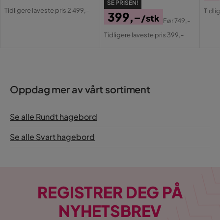
Pris
Original
SE PRISEN!
Pri
Or
Tidligere laveste pris 2 499,-
Tidli
399,-
Pris
/stk
Pri
Før
749,-
Pris
Original
Tidligere laveste pris 399,-
Pris
Oppdag mer av vårt sortiment
Se alle Rundt hagebord
Se alle Svart hagebord
REGISTRER DEG PÅ
NYHETSBREV