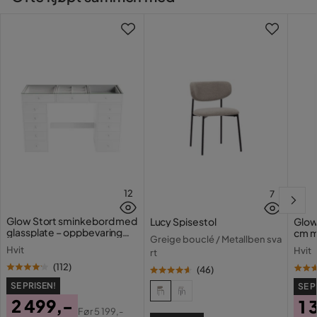
12
7
Glow Stort sminkebord med
Lucy Spisestol
Glow
glassplate – oppbevaring
cm m
Greige bouclé / Metallben sva
med skuffer og rom 120 cm
lamp
Hvit
Hvit
rt
med 
(
112
)
(
46
)
SE PRISEN!
SE P
2 499,-
1 
Før
5 199,-