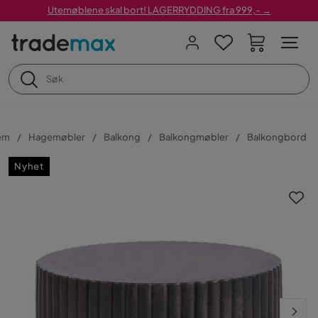
Utemøblene skal bort! LAGERRYDDING fra 999,- →
em
Hagemøbler
Balkong
Balkongmøbler
Balkongbord
Nyhet