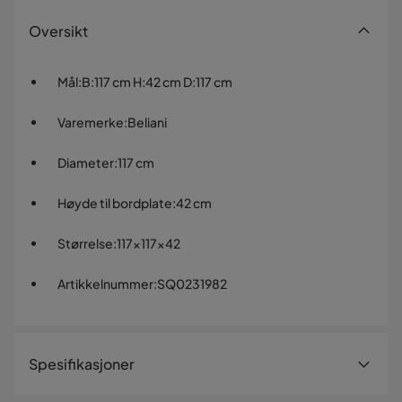
Oversikt
Mål
:
B:117 cm H:42 cm D:117 cm
Varemerke
:
Beliani
Diameter
:
117 cm
Høyde til bordplate
:
42 cm
Størrelse
:
117x117x42
Artikkelnummer
:
SQ0231982
Spesifikasjoner