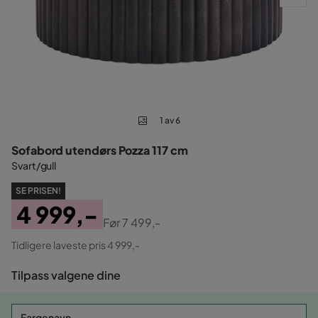
1 av 6
Sofabord utendørs Pozza 117 cm
Svart/gull
SE PRISEN!
4 999,-
Før
7 499,-
Pris
Original
Tidligere laveste pris 4 999,-
Pris
Tilpass valgene dine
Fargenavn