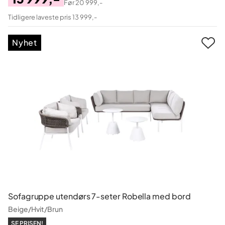
Før
20 999,-
Pris
Original
Tidligere laveste pris 13 999,-
Pris
Nyhet
Sofagruppe utendørs 7-seter Robella med bord
Beige/Hvit/Brun
SE PRISEN!