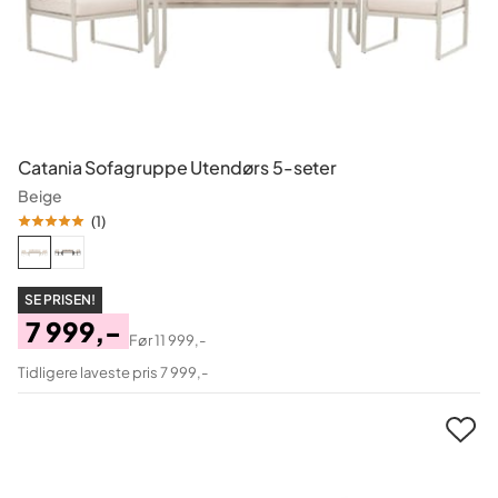
Catania Sofagruppe Utendørs 5-seter
Beige
(
1
)
SE PRISEN!
7 999,-
Før
11 999,-
Pris
Original
Tidligere laveste pris 7 999,-
Pris