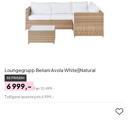
Loungegrupp Beliani Avola White||Natural
SE PRISEN!
6 999,-
Før
10 499,-
Pris
Original
Tidligere laveste pris 6 999,-
Pris