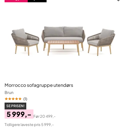
Morrocco sofagruppe utendørs
Brun
(
1
)
SE PRISEN!
5 999,-
Før
20 499,-
Pris
Original
Tidligere laveste pris 5 999,-