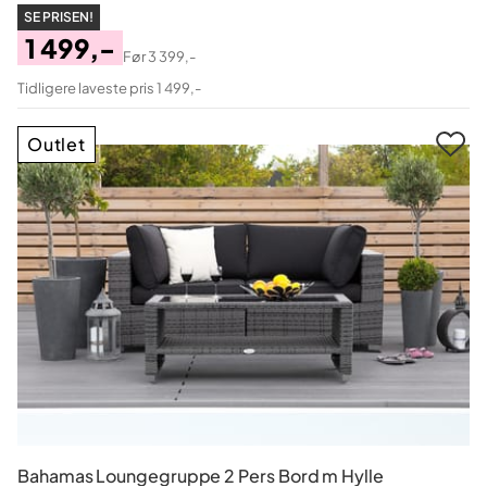
SE PRISEN!
1 499,-
Før
3 399,-
Pris
Original
Tidligere laveste pris 1 499,-
Pris
Outlet
Bahamas Loungegruppe 2 Pers Bord m Hylle