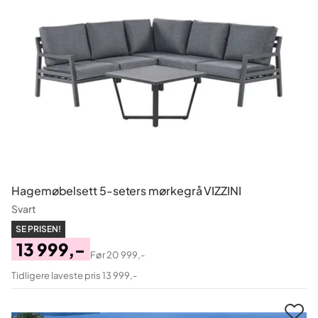
Hagemøbelsett 5-seters mørkegrå VIZZINI
Svart
SE PRISEN!
13 999,-
Før
20 999,-
Pris
Original
Tidligere laveste pris 13 999,-
Pris