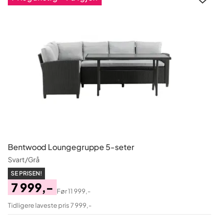
Bentwood Loungegruppe 5-seter
Svart/Grå
SE PRISEN!
7 999,-
Før
11 999,-
Pris
Original
Tidligere laveste pris 7 999,-
Pris