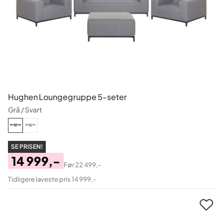
Hughen Loungegruppe 5-seter
Grå / Svart
SE PRISEN!
14 999,-
Før
22 499,-
Pris
Original
Tidligere laveste pris 14 999,-
Pris