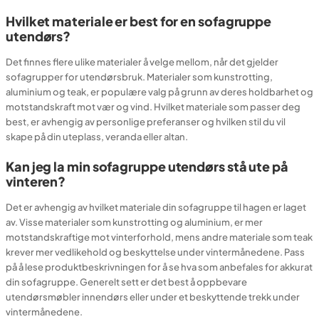
Hvilket materiale er best for en sofagruppe
utendørs?
Det finnes flere ulike materialer å velge mellom, når det gjelder
sofagrupper for utendørsbruk. Materialer som kunstrotting,
aluminium og teak, er populære valg på grunn av deres holdbarhet og
motstandskraft mot vær og vind. Hvilket materiale som passer deg
best, er avhengig av personlige preferanser og hvilken stil du vil
skape på din uteplass, veranda eller altan.
Kan jeg la min sofagruppe utendørs stå ute på
vinteren?
Det er avhengig av hvilket materiale din sofagruppe til hagen er laget
av. Visse materialer som kunstrotting og aluminium, er mer
motstandskraftige mot vinterforhold, mens andre materiale som teak
krever mer vedlikehold og beskyttelse under vintermånedene. Pass
på å lese produktbeskrivningen for å se hva som anbefales for akkurat
din sofagruppe. Generelt sett er det best å oppbevare
utendørsmøbler innendørs eller under et beskyttende trekk under
vintermånedene.