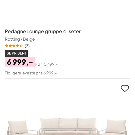
Pedagne Lounge gruppe 4-seter
Rotting / Beige
(
2
)
SE PRISEN!
6 999,-
Før
10 499,-
Pris
Original
Tidligere laveste pris 6 999,-
Pris