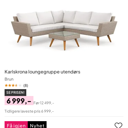
Karlskrona loungegruppe utendørs
Brun
(
8
)
SE PRISEN!
6 999,-
Før
12 499,-
Pris
Original
Tidligere laveste pris 6 999,-
Pris
Få igjen
Nyhet