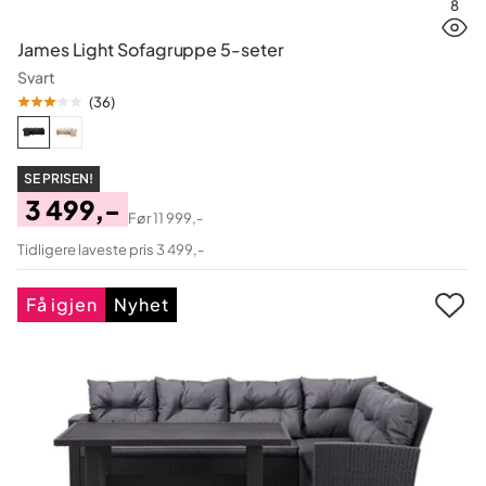
8
James Light Sofagruppe 5-seter
Svart
(
36
)
SE PRISEN!
3 499,-
Før
11 999,-
Pris
Original
Tidligere laveste pris 3 499,-
Pris
Få igjen
Nyhet