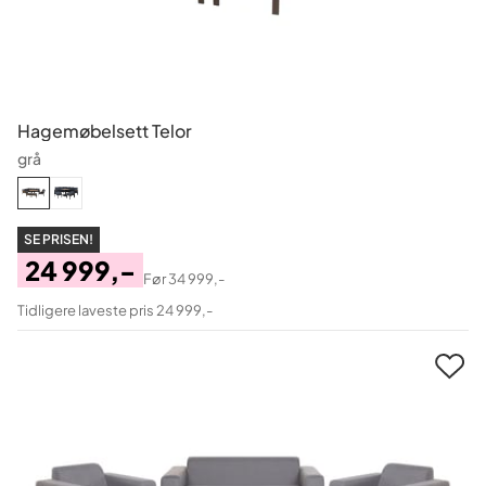
Hagemøbelsett Telor
grå
SE PRISEN!
24 999,-
Før
34 999,-
Pris
Original
Tidligere laveste pris 24 999,-
Pris