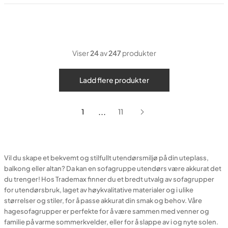
Viser
24
av
247
produkter
Ladd flere produkter
...
1
11
Vil du skape et bekvemt og stilfullt utendørsmiljø på din uteplass,
balkong eller altan? Da kan en sofagruppe utendørs være akkurat det
du trenger! Hos Trademax finner du et bredt utvalg av sofagrupper
for utendørsbruk, laget av høykvalitative materialer og i ulike
størrelser og stiler, for å passe akkurat din smak og behov. Våre
hagesofagrupper er perfekte for å være sammen med venner og
familie på varme sommerkvelder, eller for å slappe av i og nyte solen.