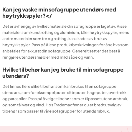
Kan jeg vaske min sofagruppe utendørs med
høytrykkspyler?</
Det er avhengig av hvilket materiale din sofagruppe er laget av. Visse
materialer som kunstrotting og aluminium, tåler høytrykkspyler, mens
andre materialer som tre og rotting, kan skades av bruk av
høytrykkspyler. Pass på å lese produktbeskrivningen for å se hva som
anbefales for akkurat din sofagruppe. Generelt sett er det best å
rengjøre utendørsmøbler med mild såpe og vann.
Hvilke tilbehør kan jeg bruke til min sofagruppe
utendørs?
Det finnes flere ulike tilbehør som kan brukes til en sofagruppe
utendørs, som for eksempel puter, sitteputer, hageputer, overtrekk
og parasoller. Pass på å velge tilbehør som er tilpasset utendørsbruk,
og som tål vær og vind. Hos Trademax finner du et bredt utvalg av
tilbehør som passer til våre sofagrupper for utendørsbruk.