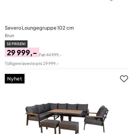
Severo Loungegruppe 102 cm
Brun
SE PRISEN!
29 999,-
Før
44 999,-
Pris
Original
Tidligere laveste pris 29 999,-
Pris
Nyhet