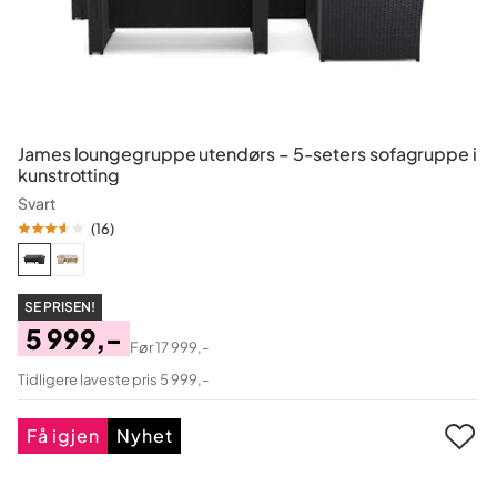
James loungegruppe utendørs – 5-seters sofagruppe i
kunstrotting
Svart
(
16
)
SE PRISEN!
5 999,-
Før
17 999,-
Pris
Original
Tidligere laveste pris 5 999,-
Pris
Få igjen
Nyhet