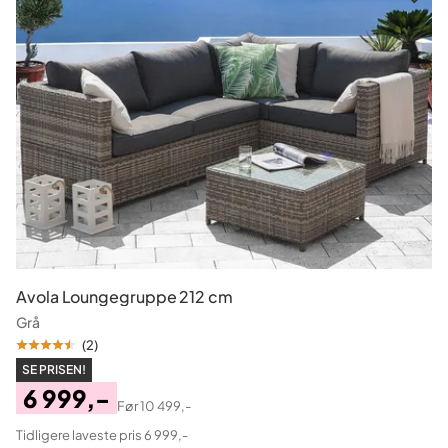
Avola Loungegruppe 212 cm
Grå
(
2
)
SE PRISEN!
6 999,-
Før
10 499,-
Pris
Original
Tidligere laveste pris 6 999,-