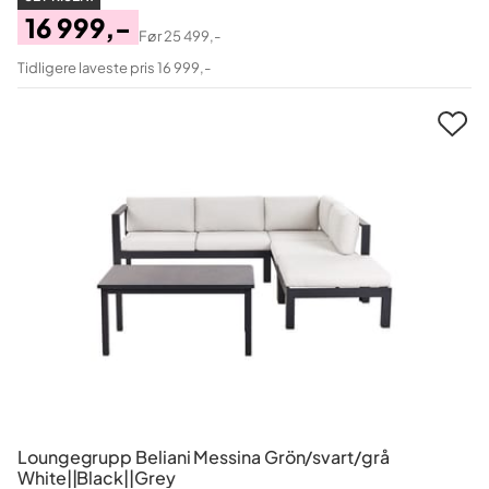
16 999,-
Før
25 499,-
Pris
Original
Tidligere laveste pris 16 999,-
Pris
Loungegrupp Beliani Messina Grön/svart/grå
White||Black||Grey