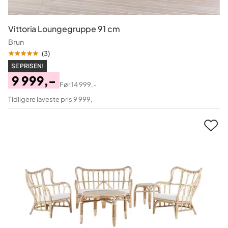
Vittoria Loungegruppe 91 cm
Brun
(
3
)
SE PRISEN!
9 999,-
Før
14 999,-
Pris
Original
Tidligere laveste pris 9 999,-
Pris