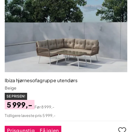
Ibiza hjørnesofagruppe utendørs
Beige
SE PRISEN!
5 999,-
Før
8 999,-
Pris
Original
Tidligere laveste pris 5 999,-
Pris
Prisgunstig
Få igjen