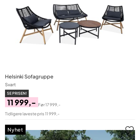
Helsinki Sofagruppe
Svart
SE PRISEN!
11 999,-
Før
17 999,-
Pris
Original
Tidligere laveste pris 11 999,-
Pris
Nyhet