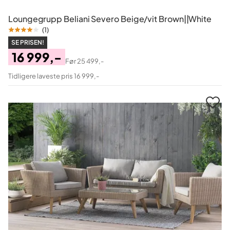
Loungegrupp Beliani Severo Beige/vit Brown||White
(
1
)
SE PRISEN!
16 999,-
Før
25 499,-
Pris
Original
Tidligere laveste pris 16 999,-
Pris