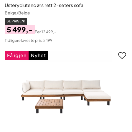
Usteryd utendørs rett 2-seters sofa
Beige/Beige
SE PRISEN!
5 499,-
Før
12 499,-
Pris
Original
Tidligere laveste pris 5 499,-
Pris
Få igjen
Nyhet