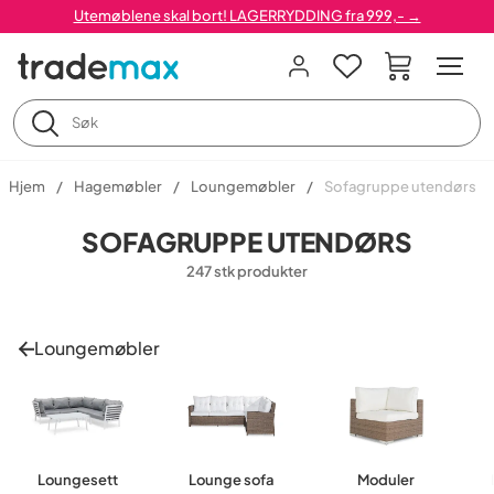
Utemøblene skal bort! LAGERRYDDING fra 999,- →
Hjem
Hagemøbler
Loungemøbler
Sofagruppe utendørs
SOFAGRUPPE UTENDØRS
247 stk produkter
Loungemøbler
Loungesett
Lounge sofa
Moduler