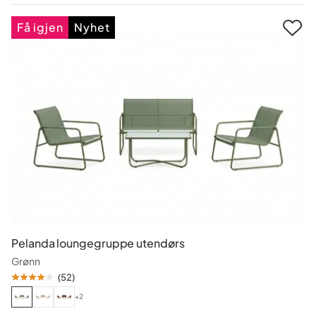
Pris
Få igjen
Nyhet
Pelanda loungegruppe utendørs
Grønn
(
52
)
+2