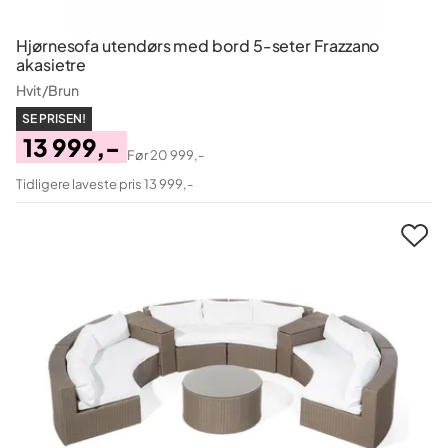
Hjørnesofa utendørs med bord 5-seter Frazzano
akasietre
Hvit/Brun
SE PRISEN!
13 999,-
Før
20 999,-
Pris
Original
Tidligere laveste pris 13 999,-
Pris