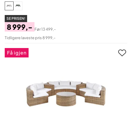
SE PRISEN!
8 999,-
Før
13 499,-
Pris
Original
Tidligere laveste pris 8 999,-
Pris
Få igjen