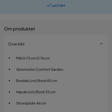
Lav frakt
Prismatch
Om produktet
Oversikt
Mål
:
H:75 cm D:76 cm
Varemerke
:
Comfort Garden
Bredde (cm) Bord
:
40 cm
Høyde (cm) Bord
:
35 cm
Sittedybde
:
46 cm