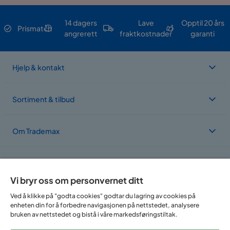
14 dagers
Lave
Opptil 20 års
Prismatch
angrerett
fraktkostnader
garanti
Hjelp & kontakt
Sortiment & tilbud
Om Trademax
Vi er lokalisert i flere land
Vi bryr oss om personvernet ditt
Ved å klikke på "godta cookies" godtar du lagring av cookies på
enheten din for å forbedre navigasjonen på nettstedet, analysere
bruken av nettstedet og bistå i våre markedsføringstiltak.