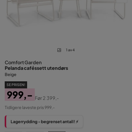
1 av 4
Comfort Garden
Pelanda caféssett utendørs
Beige
SE PRISEN!
999,-
Før
2 399,-
Pris
Original
Tidligere laveste pris 999,-
Pris
Lagerrydding - begrenset antall! ⚡️