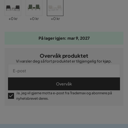
Pris
Pris
Pris
+
0 kr
+
0 kr
+
0 kr
På lager igjen: mar 9, 2027
Overvåk produktet
Vi varsler deg så fort produktet er tilgjengelig for kjøp.
Overvåk
Ja, jeg vil gjerne motta e-post fra Trademax og abonnere på
nyhetsbrevet deres.