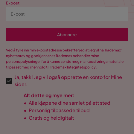
E-post
Oversatt fra svensk
•
Vis originalen
4 måneder siden
1
Patrycja B
PB
Abonnere
10 dager siden
Ved å fylle inn min e-postadresse bekrefter jeg at jeg vil ha Trademax’
nyhetsbrev og godkjenner at Trademax behandler mine
Kari M
personopplysninger for å kunne sende meg markedsføringsmateriale
KM
tilpasset meg i henhold til Trademax
Integritetspolicy
.
Ja, takk! Jeg vil også opprette en konto for Mine
2 uker siden
sider.
Vis flere anmeldelser
Alt dette og mye mer:
•
Alle kjøpene dine samlet på ett sted
Verified by Trustvoice
•
Personlig tilpassede tilbud
•
Gratis og heldigitalt