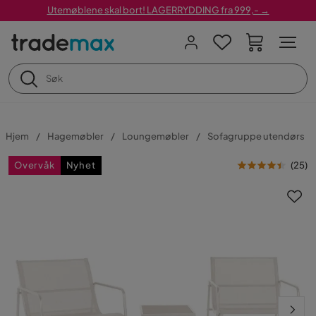
Utemøblene skal bort! LAGERRYDDING fra 999,- →
Hjem
Hagemøbler
Loungemøbler
Sofagruppe utendørs
Overvåk
Nyhet
(
25
)