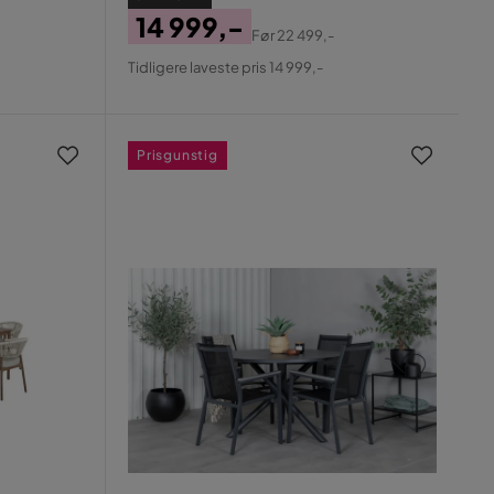
14 999,-
Før
22 499,-
Pris
Original
Tidligere laveste pris 14 999,-
Pris
Prisgunstig