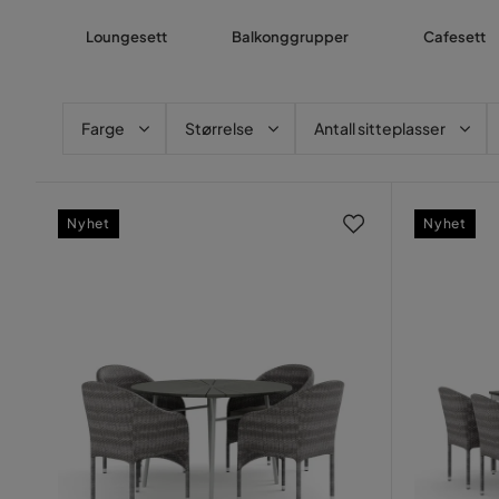
Loungesett
Balkonggrupper
Cafesett
Farge
Størrelse
Antall sitteplasser
Nyhet
Nyhet