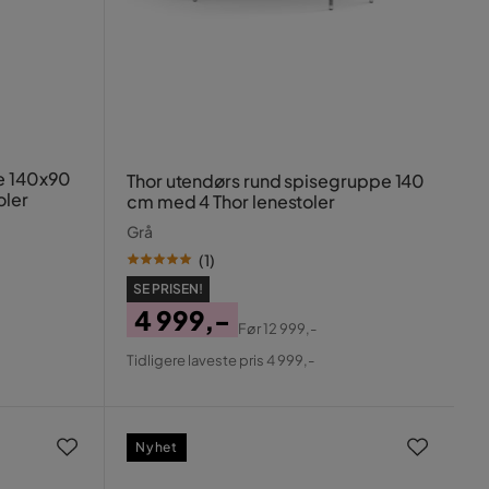
pe 140x90
Thor utendørs rund spisegruppe 140
oler
cm med 4 Thor lenestoler
Grå
(
1
)
SE PRISEN!
4 999,-
Før
12 999,-
Pris
Original
Tidligere laveste pris 4 999,-
Pris
Nyhet