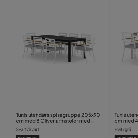
Tunis utendørs spisegruppe 205x90
Tunis ute
cm med 8 Oliver armstoler med
cm med 4 
pute
pute
Svart/Svart
Hvit/grå