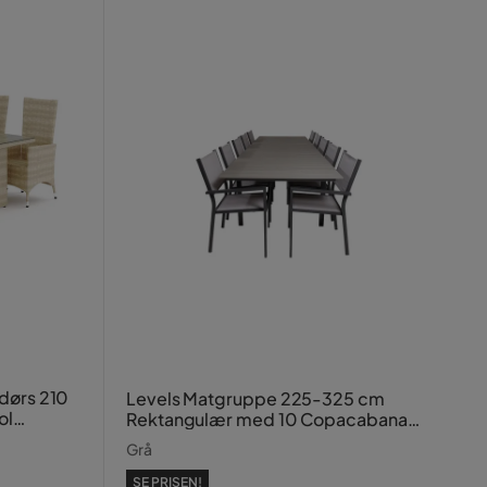
dørs 210
Levels Matgruppe 225-325 cm
ol
Rektangulær med 10 Copacabana
Stoler
Grå
SE PRISEN!