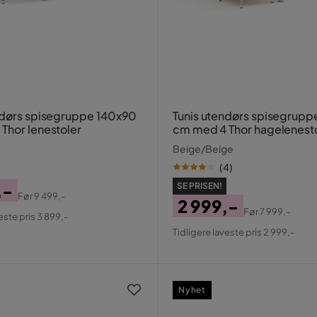
ndørs spisegruppe 140x90
Tunis utendørs spisegrup
Thor lenestoler
cm med 4 Thor hagelenest
Beige/Beige
(
4
)
,-
SE PRISEN!
Før
9 499,-
2 999,-
al
Før
7 999,-
este pris 3 899,-
Pris
Original
Tidligere laveste pris 2 999,-
Pris
Nyhet