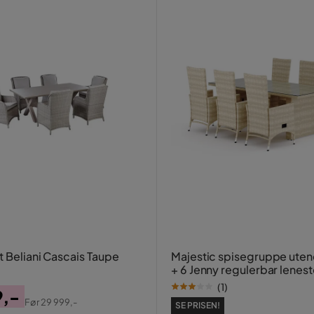
t Beliani Cascais Taupe
Majestic spisegruppe uten
+ 6 Jenny regulerbar lenest
Comfort Garden Beige
(
1
)
9,-
Før
29 999,-
SE PRISEN!