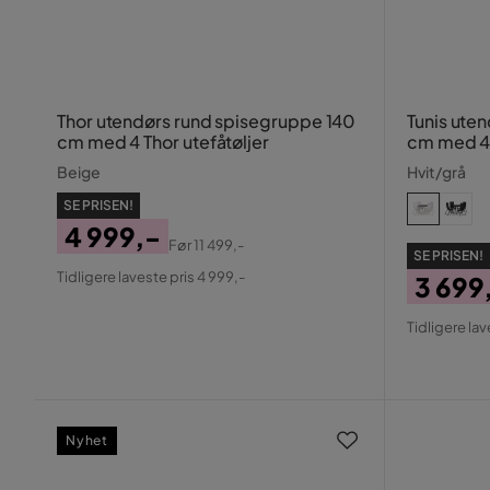
Thor utendørs rund spisegruppe 140
Tunis ute
cm med 4 Thor utefåtøljer
cm med 4 
Beige
Hvit/grå
SE PRISEN!
4 999,-
Før
11 499,-
SE PRISEN!
Pris
Original
Tidligere laveste pris 4 999,-
3 699
Pris
Pris
Origin
Tidligere lav
Pris
Nyhet