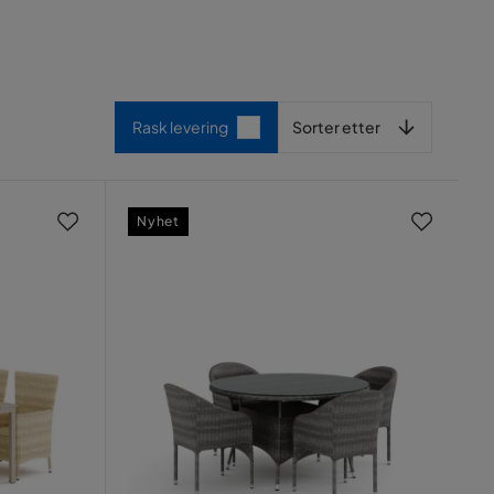
Sorter etter
Rask levering
Sorter etter
Nyhet