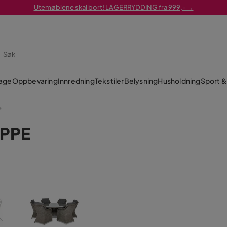
Utemøblene skal bort! LAGERRYDDING fra 999,- →
age
Oppbevaring
Innredning
Tekstiler
Belysning
Husholdning
Sport & 
e
PPE