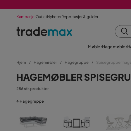
Kampanjer
Outlet
Nyheter
Reportasjer & guider
Møbler
Hagemøbler
H
Hjem
Hagemøbler
Hagegruppe
Spisegrupper hag
HAGEMØBLER SPISEGRU
286 stk produkter
Hagegruppe