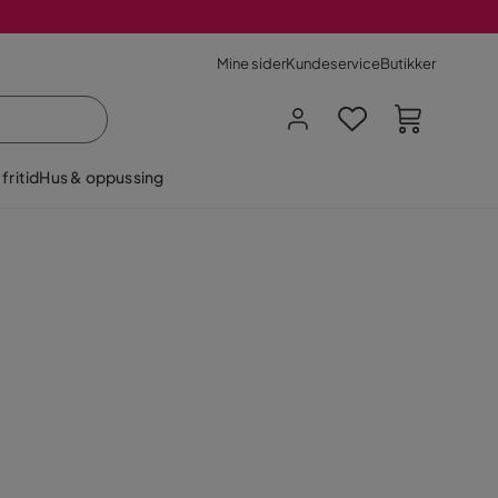
Mine sider
Kundeservice
Butikker
fritid
Hus & oppussing