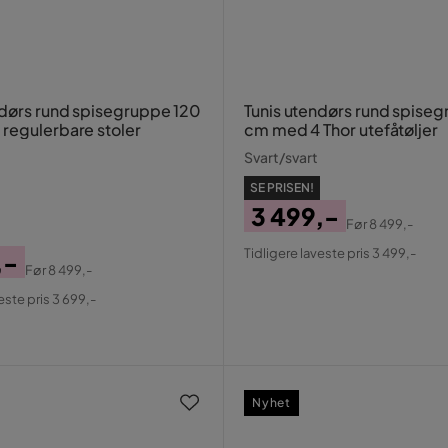
ndørs rund spisegruppe 120
Tunis utendørs rund spise
regulerbare stoler
cm med 4 Thor utefåtøljer
Svart/svart
SE PRISEN!
3 499,-
Før
8 499,-
Pris
Original
Tidligere laveste pris 3 499,-
,-
Pris
Før
8 499,-
al
este pris 3 699,-
Nyhet