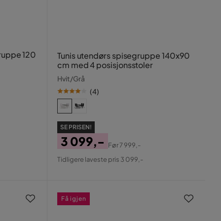
gruppe 120
Tunis utendørs spisegruppe 140x90
cm med 4 posisjonsstoler
Hvit/Grå
(
4
)
SE PRISEN!
3 099,-
Før
7 999,-
Pris
Original
Tidligere laveste pris 3 099,-
Pris
Få igjen