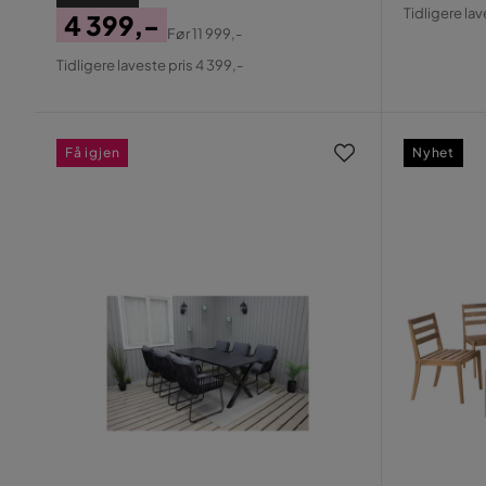
Pris
Origin
Tidligere lav
4 399,-
Pris
Før
11 999,-
Pris
Original
Tidligere laveste pris 4 399,-
Pris
Få igjen
Nyhet