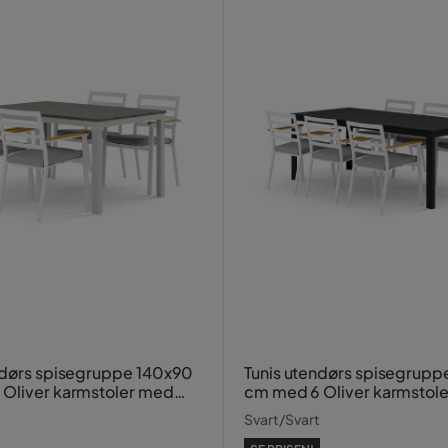
ndørs spisegruppe 140x90
Tunis utendørs spisegrup
Oliver karmstoler med
cm med 6 Oliver karmstol
pute
Svart/Svart