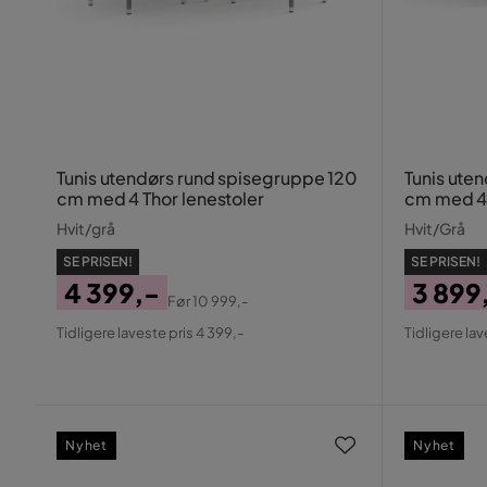
Tunis utendørs rund spisegruppe 120
Tunis ute
cm med 4 Thor lenestoler
cm med 4 
Hvit/grå
Hvit/Grå
SE PRISEN!
SE PRISEN!
4 399,-
3 899
Før
10 999,-
Pris
Original
Pris
Origin
Tidligere laveste pris 4 399,-
Tidligere lav
Pris
Pris
Nyhet
Nyhet