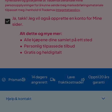
nyhetsbrev og godkjenner at Trademax behandler mine
personopplysninger for å kunne sende meg markedsføringsmateriale
tilpasset meg i henhold til Trademax
Integritetspolicy
.
Ja, takk! Jeg vil også opprette en konto for Mine
sider.
Alt dette og mye mer:
•
Alle kjøpene dine samlet på ett sted
•
Personlig tilpassede tilbud
•
Gratis og heldigitalt
14 dagers
Lave
Opptil 20 års
Prismatch
angrerett
fraktkostnader
garanti
Hjelp & kontakt