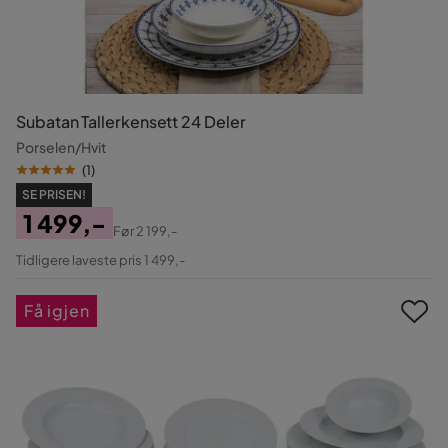
Subatan Tallerkensett 24 Deler
Porselen/Hvit
(
1
)
SE PRISEN!
1 499,-
Før
2 199,-
Pris
Original
Tidligere laveste pris 1 499,-
Pris
Få igjen