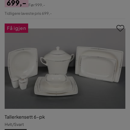
699,-
Før
999,-
Pris
Original
Tidligere laveste pris 699,-
Pris
Få igjen
Tallerkensett 6-pk
Hvit/Svart