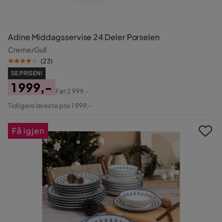
Adine Middagsservise 24 Deler Porselen
Creme/Gull
(
23
)
SE PRISEN!
1 999,-
Før
2 999,-
Pris
Original
Tidligere laveste pris 1 999,-
Pris
Få igjen