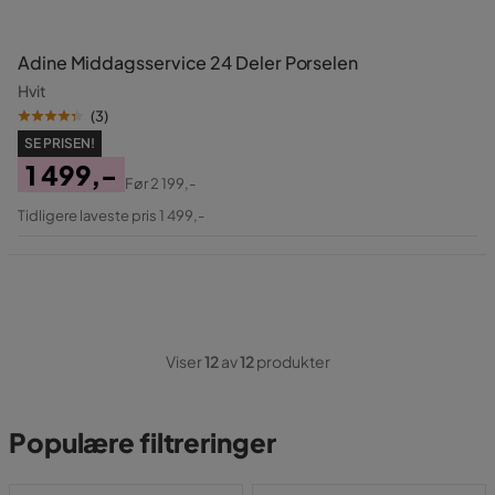
Adine Middagsservice 24 Deler Porselen
Hvit
(
3
)
SE PRISEN!
1 499,-
Før
2 199,-
Pris
Original
Tidligere laveste pris 1 499,-
Pris
Viser
12
av
12
produkter
Populære filtreringer