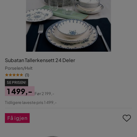
Subatan Tallerkensett 24 Deler
Porselen/Hvit
(
1
)
SE PRISEN!
1 499,-
Før
2 199,-
Pris
Original
Tidligere laveste pris 1 499,-
Pris
Få igjen