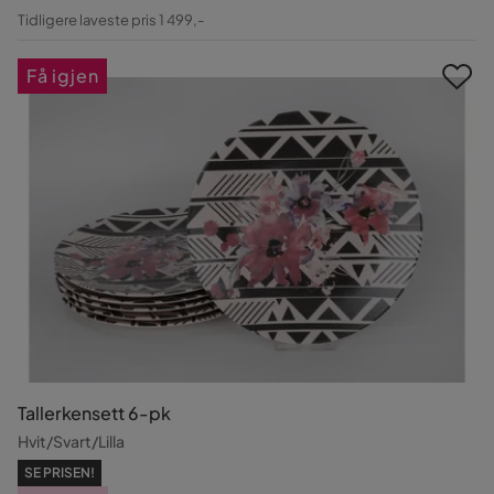
Pris
Original
Tidligere laveste pris 1 499,-
Pris
Få igjen
Tallerkensett 6-pk
Hvit/Svart/Lilla
SE PRISEN!