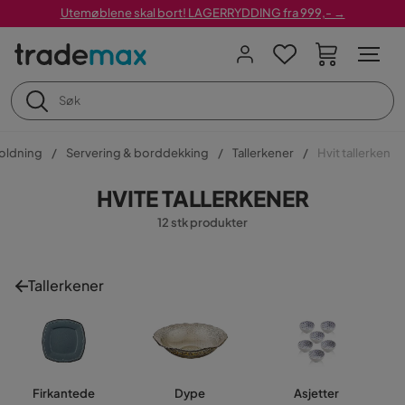
Utemøblene skal bort! LAGERRYDDING fra 999,- →
oldning
Servering & borddekking
Tallerkener
Hvit tallerken
HVITE TALLERKENER
12 stk produkter
Tallerkener
Firkantede
Dype
Asjetter