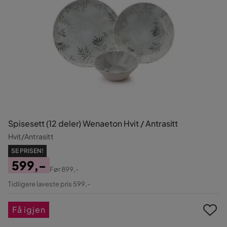
Spisesett (12 deler) Wenaeton Hvit / Antrasitt
Hvit/Antrasitt
SE PRISEN!
599,-
Før
899,-
Pris
Original
Tidligere laveste pris 599,-
Pris
Få igjen