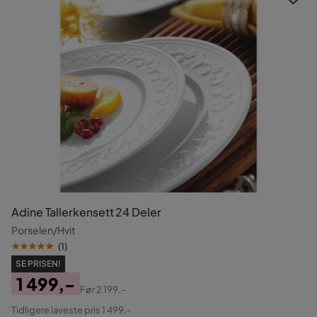
Adine Tallerkensett 24 Deler
Porselen/Hvit
(
1
)
SE PRISEN!
1 499,-
Før
2 199,-
Pris
Original
Tidligere laveste pris 1 499,-