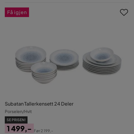
Pris
Få igjen
Subatan Tallerkensett 24 Deler
Porselen/Hvit
SE PRISEN!
1 499,-
Før
2 199,-