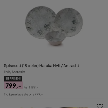
Spisesett (18 deler) Haruka Hvit / Antrasitt
Hvit/Antrasitt
SE PRISEN!
799,-
Før
1 199,-
Pris
Original
Tidligere laveste pris 799,-
Pris