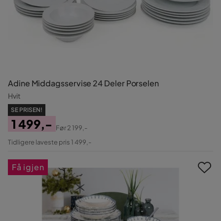
Adine Middagsservise 24 Deler Porselen
Hvit
SE PRISEN!
1 499,-
Før
2 199,-
Pris
Original
Tidligere laveste pris 1 499,-
Pris
Få igjen