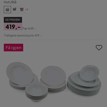
Hvit/Blå
+3
SE PRISEN!
419,-
Før
649,-
Pris
Original
Tidligere laveste pris 419,-
Pris
Få igjen