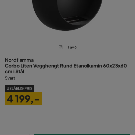
1 av 6
Nordflamma
Corbo Liten Vegghengt Rund Etanolkamin 60x23x60
cm i Stål
Svart
USLÅELIG PRIS
4 199,-
Pris