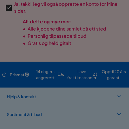
Ja, takk! Jeg vil også opprette en konto for Mine
sider.
Alt dette og mye mer:
•
Alle kjøpene dine samlet på ett sted
•
Personlig tilpassede tilbud
•
Gratis og heldigitalt
14 dagers
Lave
Opptil 20 års
Prismatch
angrerett
fraktkostnader
garanti
Hjelp & kontakt
Sortiment & tilbud