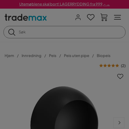
Utemøblene skal bort! LAGERRYDDING fra 999,- →
Hjem
Innredning
Peis
Peis uten pipe
Biopeis
(
2
)