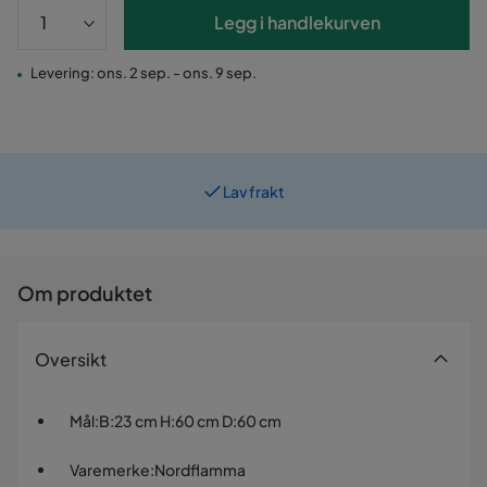
Legg i handlekurven
Levering: ons. 2 sep. - ons. 9 sep.
Lav frakt
Prismatch
Om produktet
Oversikt
Mål
:
B:23 cm H:60 cm D:60 cm
Varemerke
:
Nordflamma