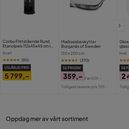
Corbo Frittstående Rund
Madrassbeskytter
Glow
Etanolpeis 112x45x45 cm i
Borganäs of Sweden
glas
glass og rustfritt stål
med 
Svart
120 x 200 cm
Hvit
(
80
)
(
370
)
USLÅELIG PRIS
SE PRISEN!
SE P
5 799,-
359,-
2 
Før
539,-
Pris
Pris
Original
Pri
Or
Tidligere laveste pris 359,-
Tidli
Pris
Pri
Oppdag mer av vårt sortiment