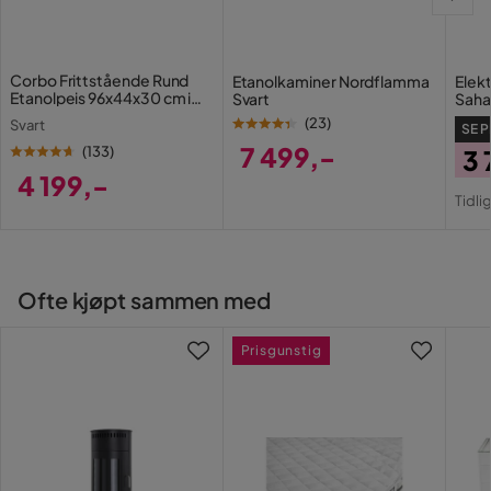
Verified by Trustvoice
Corbo Frittstående Rund
Etanolkaminer Nordflamma
Elekt
Etanolpeis 96x44x30 cm i
Svart
Saha
Stål og glass
(
23
)
Svart
SE P
7 499,-
(
133
)
3 
4 199,-
Pris
Pri
Or
Tidli
Pris
Pri
Ofte kjøpt sammen med
Prisgunstig