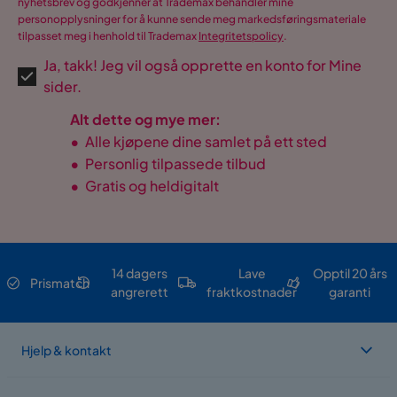
nyhetsbrev og godkjenner at Trademax behandler mine
personopplysninger for å kunne sende meg markedsføringsmateriale
tilpasset meg i henhold til Trademax
Integritetspolicy
.
Ja, takk! Jeg vil også opprette en konto for Mine
sider.
Alt dette og mye mer:
•
Alle kjøpene dine samlet på ett sted
•
Personlig tilpassede tilbud
•
Gratis og heldigitalt
14 dagers
Lave
Opptil 20 års
Prismatch
angrerett
fraktkostnader
garanti
Hjelp & kontakt