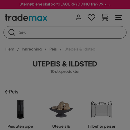
Utemøblene skal bort! LAGERRYDDING fra 999,- →
Hjem
Innredning
Peis
Utepeis & ildsted
UTEPEIS & ILDSTED
10 stk produkter
Peis
Peis uten pipe
Utepeis &
Tillbehør peiser