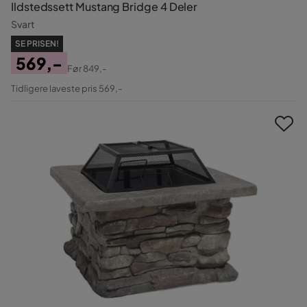
Ildstedssett Mustang Bridge 4 Deler
Svart
SE PRISEN!
569,-
Før
849,-
Pris
Original
Tidligere laveste pris 569,-
Pris