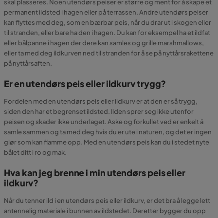
skal plasseres. Noen utendørs peiser er større og ment for å skape et
permanent ildsted i hagen eller på terrassen. Andre utendørs peiser
kan flyttes med deg, som en bærbar peis, når du drar ut i skogen eller
til stranden, eller bare ha den i hagen. Du kan for eksempel ha et ildfat
eller bålpanne i hagen der dere kan samles og grille marshmallows,
eller ta med deg ildkurven ned til stranden for å se på nyttårsrakettene
på nyttårsaften.
Er en utendørs peis eller ildkurv trygg?
Fordelen med en utendørs peis eller ildkurv er at den er så trygg,
siden den har et begrenset ildsted. Ilden sprer seg ikke utenfor
peisen og skader ikke underlaget. Aske og forkullet ved er enkelt å
samle sammen og ta med deg hvis du er ute i naturen, og det er ingen
glør som kan flamme opp. Med en utendørs peis kan du i stedet nyte
bålet ditt i ro og mak.
Hva kan jeg brenne i min utendørs peis eller
ildkurv?
Når du tenner ild i en utendørs peis eller ildkurv, er det bra å legge lett
antennelig materiale i bunnen av ildstedet. Deretter bygger du opp