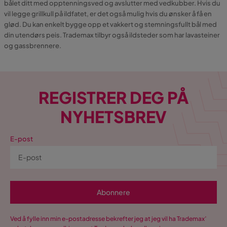
bålet ditt med opptenningsved og avslutter med vedkubber. Hvis du
vil legge grillkull på ildfatet, er det også mulig hvis du ønsker å få en
glød. Du kan enkelt bygge opp et vakkert og stemningsfullt bål med
din utendørs peis. Trademax tilbyr også ildsteder som har lavasteiner
og gassbrennere.
REGISTRER DEG PÅ
NYHETSBREV
E-post
Abonnere
Ved å fylle inn min e-postadresse bekrefter jeg at jeg vil ha Trademax’