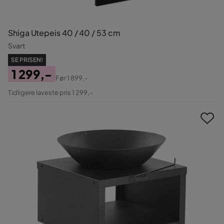
Shiga Utepeis 40 / 40 / 53 cm
Svart
SE PRISEN!
1 299,-
Før
1 899,-
Pris
Original
Tidligere laveste pris 1 299,-
Pris