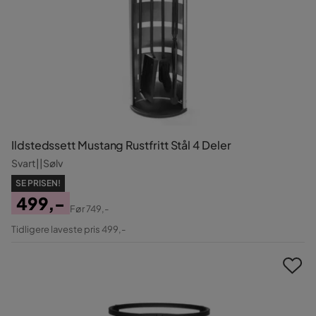
Ildstedssett Mustang Rustfritt Stål 4 Deler
Svart||Sølv
SE PRISEN!
499,-
Før
749,-
Pris
Original
Tidligere laveste pris 499,-
Pris