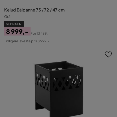
Kelud Bålpanne 73 / 72 / 47 cm
Grå
SE PRISEN!
8 999,-
Før
13 499,-
Pris
Original
Tidligere laveste pris 8 999,-
Pris