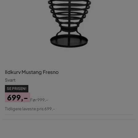
Ildkurv Mustang Fresno
Svart
SE PRISEN!
699,-
Før
999,-
Pris
Original
Tidligere laveste pris 699,-
Pris