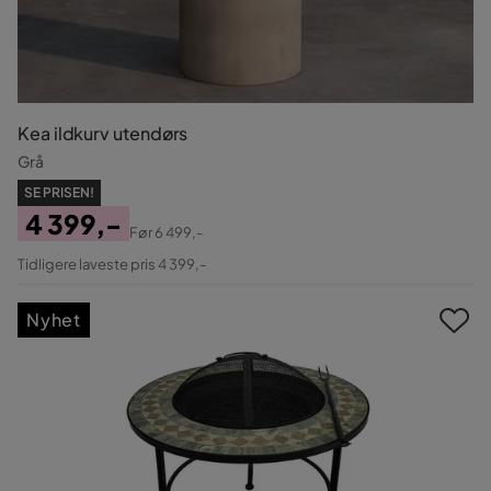
Kea ildkurv utendørs
Grå
SE PRISEN!
4 399,-
Før
6 499,-
Pris
Original
Tidligere laveste pris 4 399,-
Pris
Nyhet