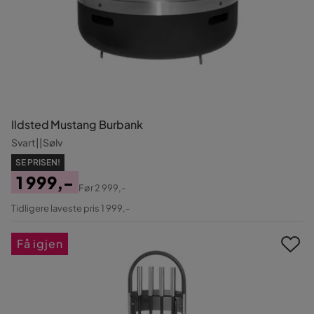
Ildsted Mustang Burbank
Svart||Sølv
SE PRISEN!
1 999,-
Før
2 999,-
Pris
Original
Tidligere laveste pris 1 999,-
Pris
Få igjen