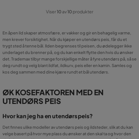
Viser
10
av
10
produkter
En åpen ild skaper atmosfære, er vakker og gir en behagelig varme,
men krever forsiktighet. Når du kjøper en utendørs peis, får du et
trygt sted å tenne bål. Ilden begrenses til peisen, du ødelegger ikke
underlaget du brenner på, og du kan enkelt flytte den hvis du ønsker
det. Trademax tilbyr mange forskjellige måter å fyre utendørs på, så se
deg rundt og velg blant ildfat, ildkurv, peis eller en kamin. Samles og
kos deg sammen med dine kjære rundt et bål utendørs.
ØK KOSEFAKTOREN MED EN
UTENDØRS PEIS
Hvor kan jeg ha en utendørs peis?
Det finnes ulike modeller av utendørs peis og ildsteder, slik at du kan
velge basert på hvor mye plass du ønsker at den skal ta og hvor den