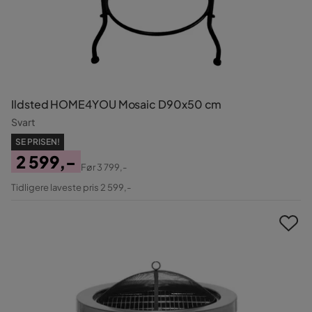
Ildsted HOME4YOU Mosaic D90x50 cm
Svart
SE PRISEN!
2 599,-
Før
3 799,-
Pris
Original
Tidligere laveste pris 2 599,-
Pris