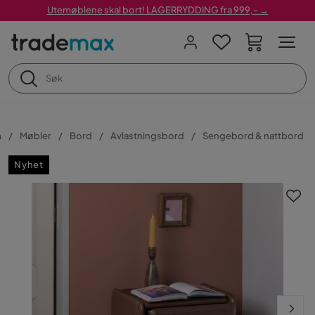
Utemøblene skal bort! LAGERRYDDING fra 999,- →
m
Møbler
Bord
Avlastningsbord
Sengebord & nattbord
Nyhet