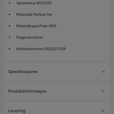
Varemerke
:
WOOOD
Materiale
:
Trefinér,Tre
Materialtype
:
Finér, MDF
Fargenavn
:
brun
Artikkelnummer
:
SQ0227009
Spesifikasjoner
Artikkelnummer:
SQ0227009
Produktinformasjon
Størrelse
Høyde
50 cm
Levering