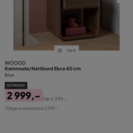
1 av 3
WOOOD
Kommode/Nattbord Elura 40 cm
Brun
SE PRISEN!
2 999,-
Før
4 399,-
Pris
Original
Tidligere laveste pris 2 999,-
Pris