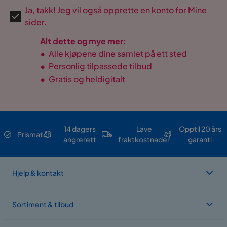
Ja, takk! Jeg vil også opprette en konto for Mine
sider.
Alt dette og mye mer:
•
Alle kjøpene dine samlet på ett sted
•
Personlig tilpassede tilbud
•
Gratis og heldigitalt
14 dagers
Lave
Opptil 20 års
Prismatch
angrerett
fraktkostnader
garanti
Hjelp & kontakt
Sortiment & tilbud