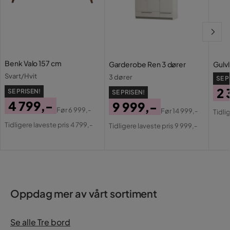
Benk Valo 157 cm
Garderobe Ren 3 dører
Gulv
Svart/Hvit
3 dører
SE P
2 
SE PRISEN!
SE PRISEN!
4 799,-
9 999,-
Pri
Or
Før
6 999,-
Før
14 999,-
Tidli
Pris
Original
Pris
Original
Pri
Tidligere laveste pris 4 799,-
Tidligere laveste pris 9 999,-
Pris
Pris
Oppdag mer av vårt sortiment
Se alle Tre bord