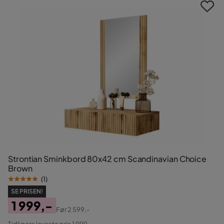
Strontian Sminkbord 80x42 cm Scandinavian Choice
Brown
(
1
)
SE PRISEN!
1 999,-
Før
2 599,-
Pris
Original
Tidligere laveste pris 1 999,-