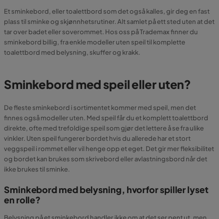
Et sminkebord, eller toalettbord som det også kalles, gir deg en fast
plass til sminke og skjønnhetsrutiner. Alt samlet på ett sted uten at det
tar over badet eller soverommet. Hos oss på Trademax finner du
sminkebord billig, fra enkle modeller uten speil til komplette
toalettbord med belysning, skuffer og krakk.
Sminkebord med speil eller uten?
De fleste sminkebord i sortimentet kommer med speil, men det
finnes også modeller uten. Med speil får du et komplett toalettbord
direkte, ofte med trefoldige speil som gjør det lettere å se fra ulike
vinkler. Uten speil fungerer bordet hvis du allerede har et stort
veggspeil i rommet eller vil henge opp et eget. Det gir mer fleksibilitet
og bordet kan brukes som skrivebord eller avlastningsbord når det
ikke brukes til sminke.
Sminkebord med belysning, hvorfor spiller lyset
en rolle?
Belysning på et sminkebord handler ikke om at det ser pent ut, men