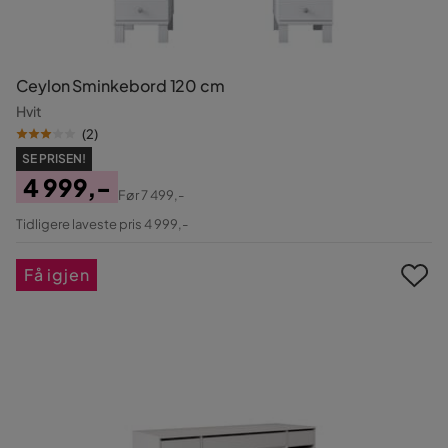
Ceylon Sminkebord 120 cm
Hvit
(
2
)
SE PRISEN!
4 999,-
Før
7 499,-
Pris
Original
Tidligere laveste pris 4 999,-
Pris
Få igjen