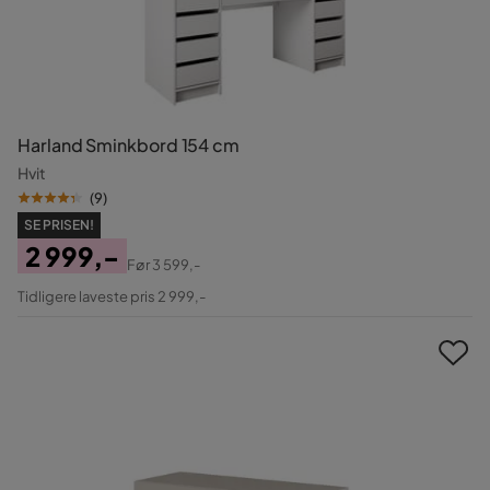
Harland Sminkbord 154 cm
Hvit
(
9
)
SE PRISEN!
2 999,-
Før
3 599,-
Pris
Original
Tidligere laveste pris 2 999,-
Pris