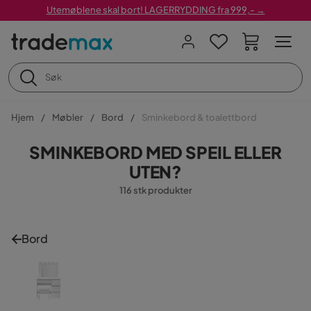
Utemøblene skal bort! LAGERRYDDING fra 999,- →
Hjem
Møbler
Bord
Sminkebord & toalettbord
SMINKEBORD MED SPEIL ELLER
UTEN?
116 stk produkter
Bord