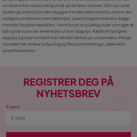
om at sminken skal se riktig ut når du forlater rommet. LED-lys rundt
speilet gir et jevnt lys uten skygger fra siden eller ovenfra, som er det
vanligste problemet med taklamper. Lysets fargetemperatur avgjør
hvordan fargene oppfattes. Varmt lys gir et gulaktig skjær som gjør at
blå og lilla toner ser annerledes ut enn i dagslys. Kaldhvitt lys ligner
dagslys og viser sminken mer slik den faktisk ser ut utendørs. Mange
modeller har dimbar belysning og flere lysinnstillinger, sjekk alltid
spesifikasjonene.
REGISTRER DEG PÅ
NYHETSBREV
E-post