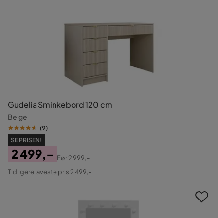
Gudelia Sminkebord 120 cm
Beige
(
9
)
SE PRISEN!
2 499,-
Før
2 999,-
Pris
Original
Tidligere laveste pris 2 499,-
Pris