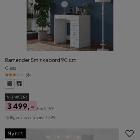
Ramender Sminkebord 90 cm
Glass
(
4
)
SE PRISEN!
3 499,-
Før
5 199,-
Pris
Original
Tidligere laveste pris 3 499,-
Pris
Nyhet