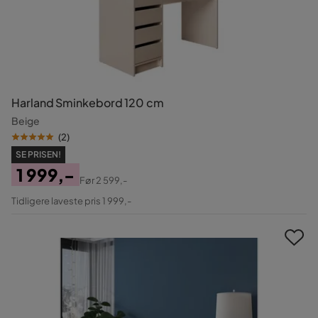
Harland Sminkebord 120 cm
Beige
(
2
)
SE PRISEN!
1 999,-
Før
2 599,-
Pris
Original
Tidligere laveste pris 1 999,-
Pris