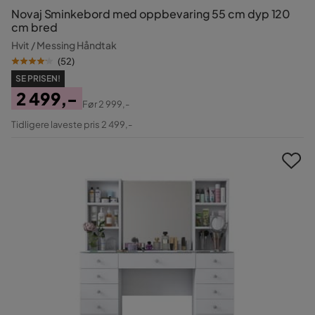
Novaj Sminkebord med oppbevaring 55 cm dyp 120
cm bred
Hvit / Messing Håndtak
(
52
)
SE PRISEN!
2 499,-
Før
2 999,-
Pris
Original
Tidligere laveste pris 2 499,-
Pris