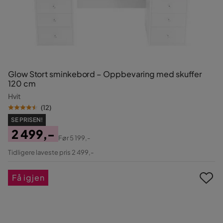
Glow Stort sminkebord – Oppbevaring med skuffer
120 cm
Hvit
(
12
)
SE PRISEN!
2 499,-
Før
5 199,-
Pris
Original
Tidligere laveste pris 2 499,-
Pris
Få igjen