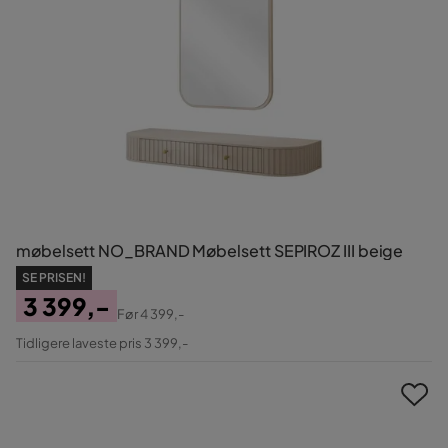
møbelsett NO_BRAND Møbelsett SEPIROZ III beige
SE PRISEN!
3 399,-
Før
4 399,-
Pris
Original
Tidligere laveste pris 3 399,-
Pris