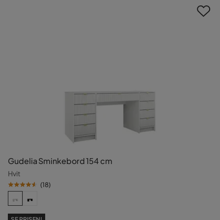
Gudelia Sminkebord 154 cm
Hvit
(
18
)
SE PRISEN!