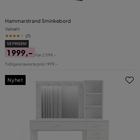
Hammarstrand Sminkebord
Valnøtt
(
7
)
SE PRISEN!
1 999,-
Før
2 599,-
Pris
Original
Tidligere laveste pris 1 999,-
Pris
Nyhet