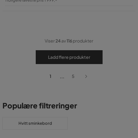
Pris
Viser
24
av
116
produkter
Ladd flere produkter
...
1
5
Populære filtreringer
Hvitt sminkebord