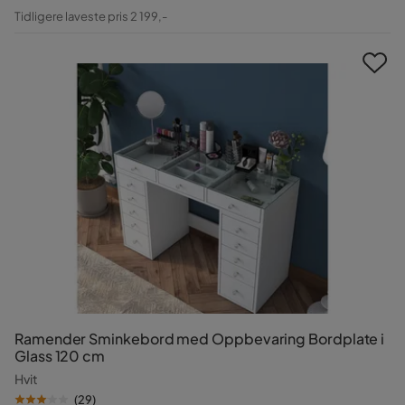
Pris
Original
Tidligere laveste pris 2 199,-
Pris
Ramender Sminkebord med Oppbevaring Bordplate i
Glass 120 cm
Hvit
(
29
)