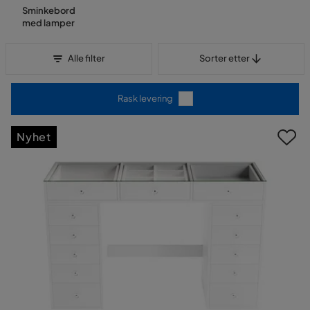
Sminkebord
med lamper
Sorter etter
Alle filter
Sorter etter
Rask levering
Nyhet