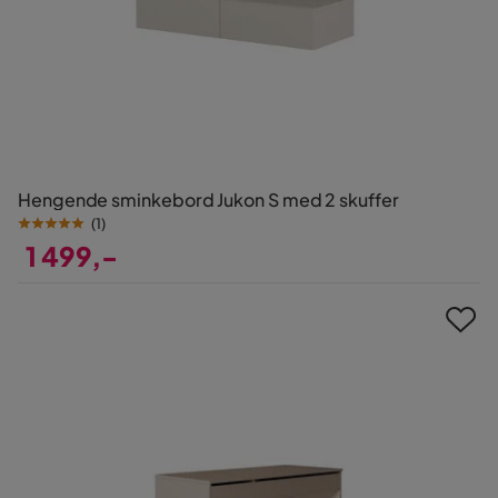
Hengende sminkebord Jukon S med 2 skuffer
(
1
)
1 499,-
Pris