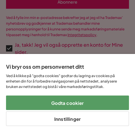
Abonnere
Ved å fylle inn min e-postadresse bekrefter jeg at jeg vil ha Trademax’
nyhetsbrev og godkjenner at Trademax behandler mine
personopplysninger for å kunne sende meg markedsføringsmateriale
tilpasset meg i henhold til Trademax
Integritetspolicy
.
Ja, takk! Jeg vil også opprette en konto for Mine
sider.
Alt dette og mye mer:
Vi bryr oss om personvernet ditt
•
Alle kjøpene dine samlet på ett sted
Ved å klikke på "godta cookies" godtar du lagring av cookies på
•
Personlig tilpassede tilbud
enheten din for å forbedre navigasjonen på nettstedet, analysere
•
Gratis og heldigitalt
bruken av nettstedet og bistå i våre markedsføringstiltak.
Godta cookier
14 dagers
Lave
Opptil 20 års
Prismatch
Innstillinger
angrerett
fraktkostnader
garanti