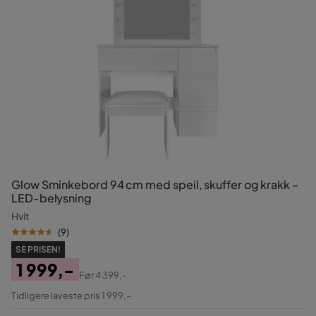
Glow Sminkebord 94 cm med speil, skuffer og krakk –
LED-belysning
Hvit
(
9
)
SE PRISEN!
1 999,-
Før
4 399,-
Pris
Original
Tidligere laveste pris 1 999,-
Pris