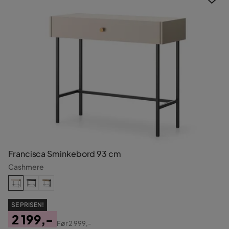
Francisca Sminkebord 93 cm
Cashmere
SE PRISEN!
2 199,-
Før
2 999,-