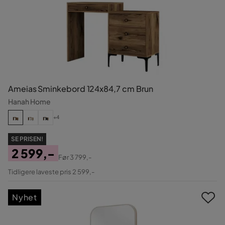
Ameias Sminkebord 124x84,7 cm Brun
Hanah Home
+4
SE PRISEN!
2 599,-
Før
3 799,-
Pris
Original
Tidligere laveste pris 2 599,-
Pris
Nyhet