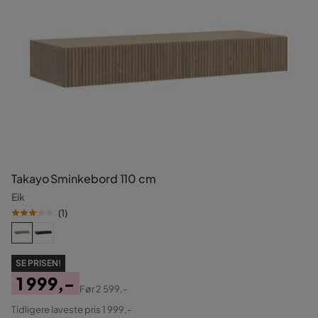
Takayo Sminkebord 110 cm
Eik
(
1
)
SE PRISEN!
1 999,-
Før
2 599,-
Pris
Original
Tidligere laveste pris 1 999,-