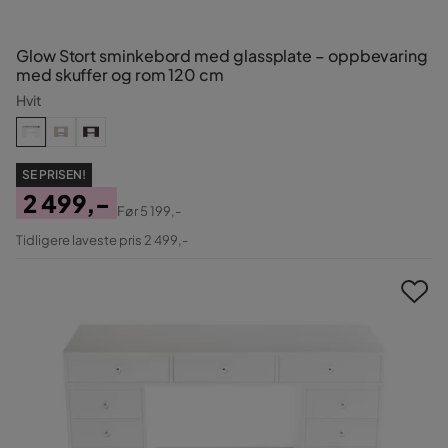
Glow Stort sminkebord med glassplate – oppbevaring
med skuffer og rom 120 cm
Hvit
SE PRISEN!
2 499,-
Før
5 199,-
Pris
Original
Tidligere laveste pris 2 499,-
Pris