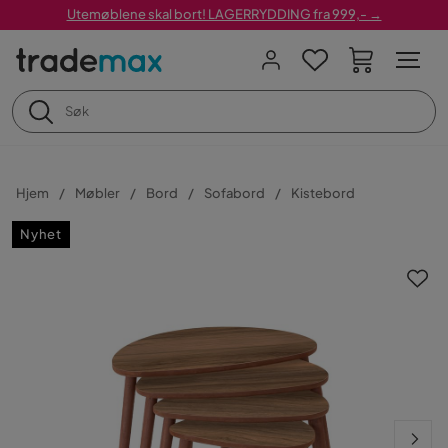
Utemøblene skal bort! LAGERRYDDING fra 999,- →
Hjem
Møbler
Bord
Sofabord
Kistebord
Nyhet