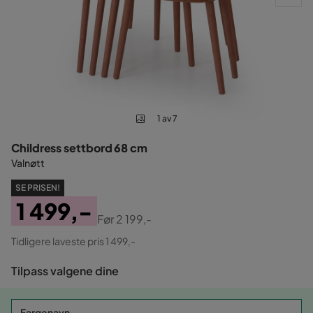
1 av 7
Childress settbord 68 cm
Valnøtt
SE PRISEN!
1 499,-
Før
2 199,-
Pris
Original
Tidligere laveste pris 1 499,-
Pris
Tilpass valgene dine
Fargenavn