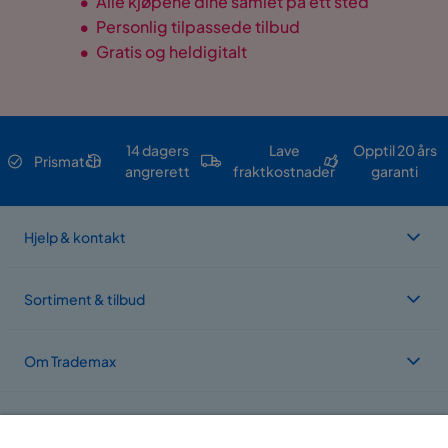
•
Alle kjøpene dine samlet på ett sted
•
Personlig tilpassede tilbud
•
Gratis og heldigitalt
14 dagers
Lave
Opptil 20 års
Prismatch
angrerett
fraktkostnader
garanti
Hjelp & kontakt
Sortiment & tilbud
Om Trademax
Vi er lokalisert i flere land