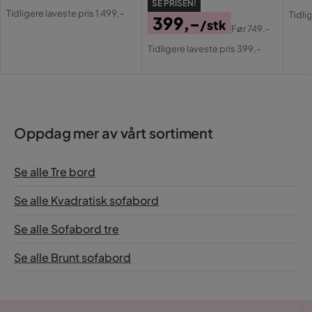
Pris
Original
SE PRISEN!
Pri
Or
Tidligere laveste pris 1 499,-
Tidli
399,-
Pris
/stk
Pri
Før
749,-
Pris
Original
Tidligere laveste pris 399,-
Pris
Oppdag mer av vårt sortiment
Se alle Tre bord
Se alle Kvadratisk sofabord
Se alle Sofabord tre
Se alle Brunt sofabord