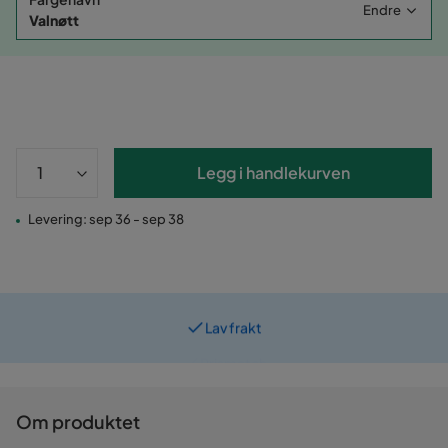
Endre
Valnøtt
Legg i handlekurven
Levering: sep 36 - sep 38
Lav frakt
Prismatch
Om produktet