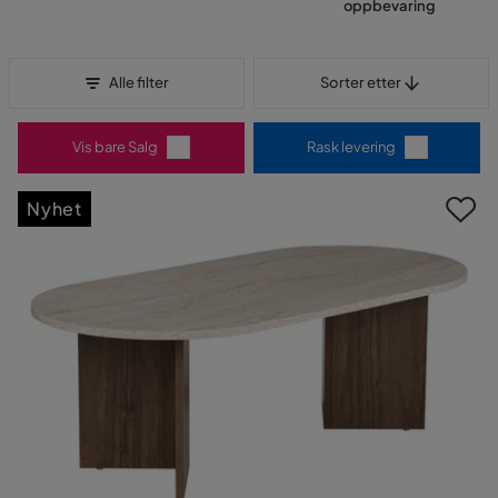
oppbevaring
Sorter etter
Alle filter
Sorter etter
Vis bare Salg
Rask levering
Nyhet