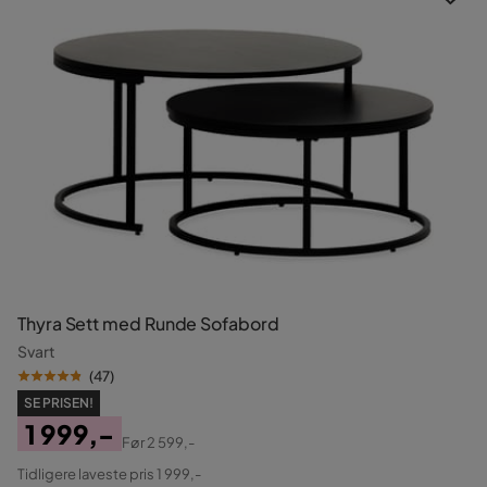
Thyra Sett med Runde Sofabord
Svart
(
47
)
SE PRISEN!
1 999,-
Før
2 599,-
Pris
Original
Tidligere laveste pris 1 999,-