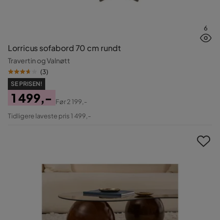
6
Lorricus sofabord 70 cm rundt
Travertin og Valnøtt
(
3
)
SE PRISEN!
1 499,-
Før
2 199,-
Pris
Original
Tidligere laveste pris 1 499,-
Pris