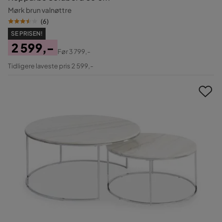
Mørk brun valnøttre
(
6
)
SE PRISEN!
2 599,-
Før
3 799,-
Pris
Original
Tidligere laveste pris 2 599,-
Pris