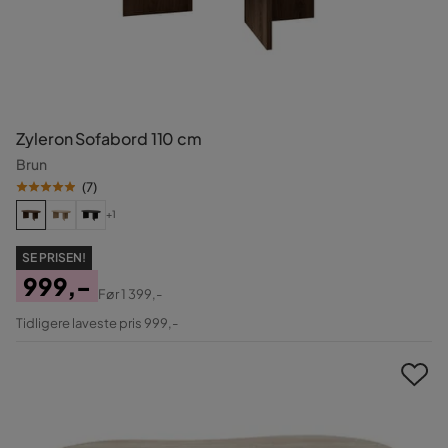
Zyleron Sofabord 110 cm
Brun
(
7
)
+1
SE PRISEN!
999,-
Før
1 399,-
Pris
Original
Tidligere laveste pris 999,-
Pris