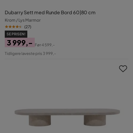
Dubarry Sett med Runde Bord 60|80 cm
Krom / Lys Marmor
(
27
)
SE PRISEN!
3 999,-
Før
4 599,-
Pris
Original
Tidligere laveste pris 3 999,-
Pris