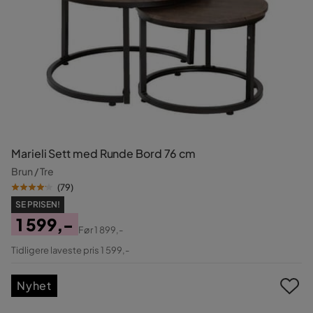
Marieli Sett med Runde Bord 76 cm
Brun / Tre
(
79
)
SE PRISEN!
1 599,-
Før
1 899,-
Pris
Original
Tidligere laveste pris 1 599,-
Pris
Nyhet