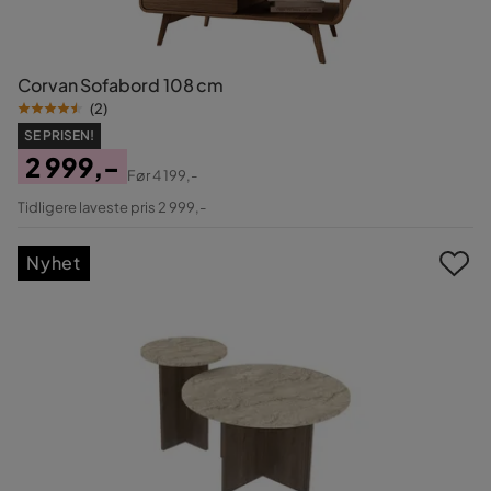
Corvan Sofabord 108 cm
(
2
)
SE PRISEN!
2 999,-
Før
4 199,-
Pris
Original
Tidligere laveste pris 2 999,-
Pris
Nyhet