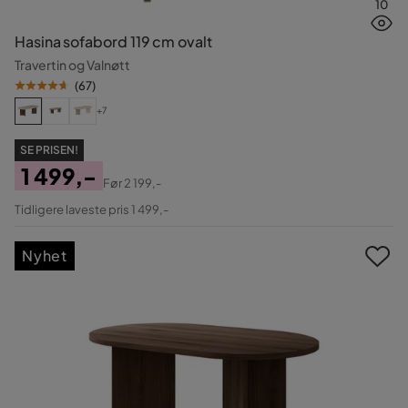
10
Hasina sofabord 119 cm ovalt
Travertin og Valnøtt
(
67
)
+7
SE PRISEN!
1 499,-
Før
2 199,-
Pris
Original
Tidligere laveste pris 1 499,-
Pris
Nyhet