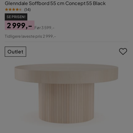
Glenndale Soffbord 55 cm Concept 55 Black
(
14
)
SE PRISEN!
2 999,-
Før
3 599,-
Pris
Original
Tidligere laveste pris 2 999,-
Pris
Outlet