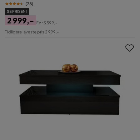
(
28
)
SE PRISEN!
2 999,-
Før
3 599,-
Pris
Original
Tidligere laveste pris 2 999,-
Pris