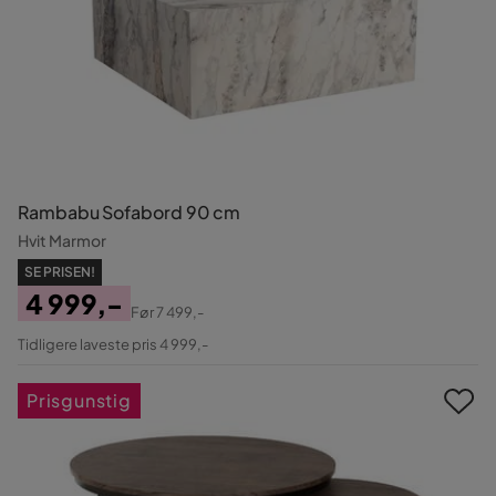
Rambabu Sofabord 90 cm
Hvit Marmor
SE PRISEN!
4 999,-
Før
7 499,-
Pris
Original
Tidligere laveste pris 4 999,-
Pris
Prisgunstig