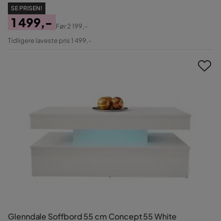
SE PRISEN!
1 499,-
Før
2 199,-
Pris
Original
Tidligere laveste pris 1 499,-
Pris
Glenndale Soffbord 55 cm Concept 55 White