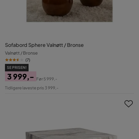
Sofabord Sphere Valnøtt / Bronse
Valnøtt / Bronse
(
7
)
SE PRISEN!
3 999,-
Før
5 999,-
Pris
Original
Tidligere laveste pris 3 999,-
Pris