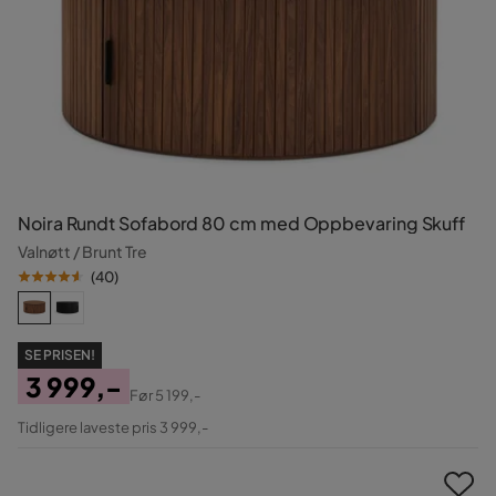
Noira Rundt Sofabord 80 cm med Oppbevaring Skuff
Valnøtt / Brunt Tre
(
40
)
SE PRISEN!
3 999,-
Før
5 199,-
Pris
Original
Tidligere laveste pris 3 999,-
Pris