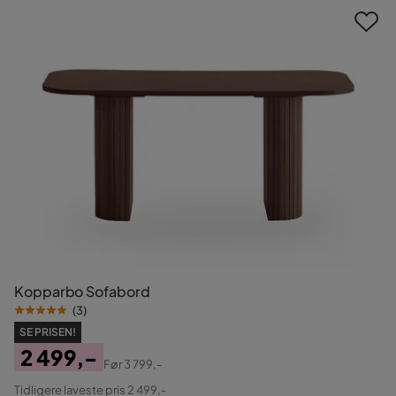
Kopparbo Sofabord
(
3
)
SE PRISEN!
2 499,-
Før
3 799,-
Pris
Original
Tidligere laveste pris 2 499,-