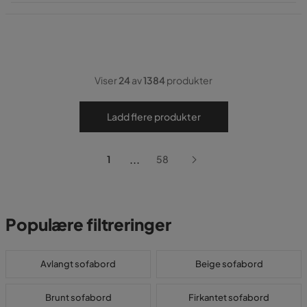
Pris
Viser
24
av
1384
produkter
Ladd flere produkter
...
1
58
Populære filtreringer
Avlangt sofabord
Beige sofabord
Brunt sofabord
Firkantet sofabord