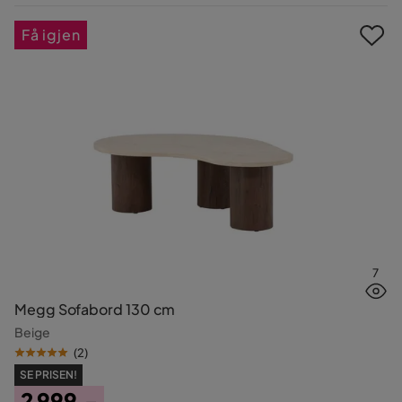
Pris
Få igjen
7
Megg Sofabord 130 cm
Beige
(
2
)
SE PRISEN!
2 999,-