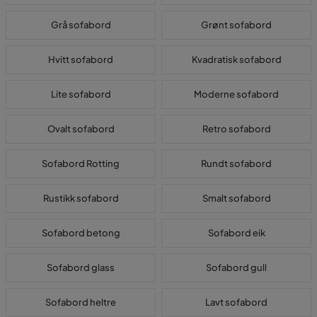
Grå sofabord
Grønt sofabord
Hvitt sofabord
Kvadratisk sofabord
Lite sofabord
Moderne sofabord
Ovalt sofabord
Retro sofabord
Sofabord Rotting
Rundt sofabord
Rustikk sofabord
Smalt sofabord
Sofabord betong
Sofabord eik
Sofabord glass
Sofabord gull
Sofabord heltre
Lavt sofabord