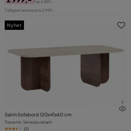
Før
4 399,-
Pris
Original
Tidligere laveste pris 2 999,-
Pris
Nyhet
7
Salrin Sofabord 120x41x60 cm
Travertin, Venezia valnøtt
(
2
)