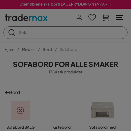
Utemøblene skal bort! LAGERRYDDING fra 999,- →
Hjem
Møbler
Bord
Sofabord
SOFABORD FOR ALLE SMAKER
1384 stk produkter
Bord
Sofabord SALG
Kistebord
Sofabord med