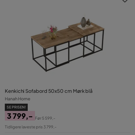
Kenkichi Sofabord 50x50 cm Mørk blå
Hanah Home
SE PRISEN!
3 799,-
Før
5 599,-
Pris
Original
Tidligere laveste pris 3 799,-
Pris