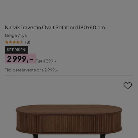
Narvik Travertin Ovalt Sofabord 190x60 cm
Beige / Lys
(
8
)
SE PRISEN!
2 999,-
Før
4 399,-
Pris
Original
Tidligere laveste pris 2 999,-
Pris