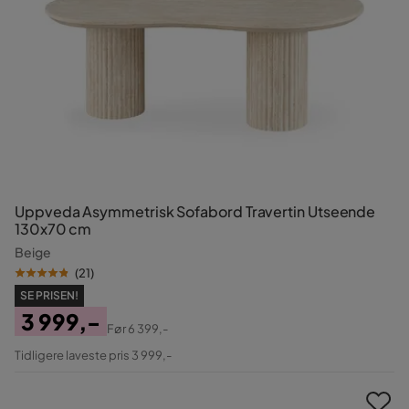
Uppveda Asymmetrisk Sofabord Travertin Utseende
130x70 cm
Beige
(
21
)
SE PRISEN!
3 999,-
Før
6 399,-
Pris
Original
Tidligere laveste pris 3 999,-
Pris