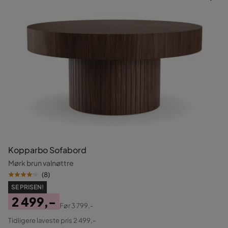
Kopparbo Sofabord
Mørk brun valnøttre
(
8
)
SE PRISEN!
2 499,-
Før
3 799,-
Pris
Original
Tidligere laveste pris 2 499,-