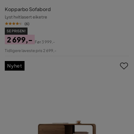
Kopparbo Sofabord
Lyst hvitlasert eiketre
(
6
)
SE PRISEN!
2 699,-
Før
3 999,-
Pris
Original
Tidligere laveste pris 2 699,-
Pris
Nyhet