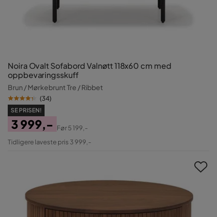
Noira Ovalt Sofabord Valnøtt 118x60 cm med
oppbevaringsskuff
Brun / Mørkebrunt Tre / Ribbet
(
34
)
SE PRISEN!
3 999,-
Før
5 199,-
Pris
Original
Tidligere laveste pris 3 999,-
Pris