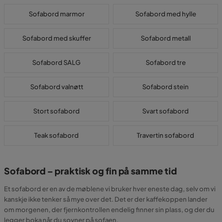
Sofabord marmor
Sofabord med hylle
Sofabord med skuffer
Sofabord metall
Sofabord SALG
Sofabord tre
Sofabord valnøtt
Sofabord stein
Stort sofabord
Svart sofabord
Teak sofabord
Travertin sofabord
Sofabord – praktisk og fin på samme tid
Et sofabord er en av de møblene vi bruker hver eneste dag, selv om vi
kanskje ikke tenker så mye over det. Det er der kaffekoppen lander
om morgenen, der fjernkontrollen endelig finner sin plass, og der du
legger boka når du sovner på sofaen.