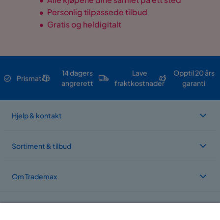
•
Personlig tilpassede tilbud
•
Gratis og heldigitalt
14 dagers
Lave
Opptil 20 års
Prismatch
angrerett
fraktkostnader
garanti
Hjelp & kontakt
Sortiment & tilbud
Om Trademax
Vi er lokalisert i flere land