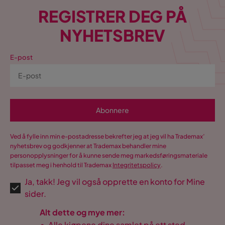
REGISTRER DEG PÅ
NYHETSBREV
E-post
Abonnere
Ved å fylle inn min e-postadresse bekrefter jeg at jeg vil ha Trademax’
nyhetsbrev og godkjenner at Trademax behandler mine
personopplysninger for å kunne sende meg markedsføringsmateriale
tilpasset meg i henhold til Trademax
Integritetspolicy
.
Ja, takk! Jeg vil også opprette en konto for Mine
sider.
Alt dette og mye mer:
•
Alle kjøpene dine samlet på ett sted