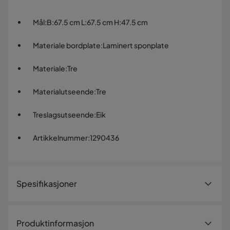
Mål
:
B:67.5 cm L:67.5 cm H:47.5 cm
Materiale bordplate
:
Laminert sponplate
Materiale
:
Tre
Materialutseende
:
Tre
Treslagsutseende
:
Eik
Artikkelnummer
:
1290436
Spesifikasjoner
Artikkelnummer:
1290436
Produktinformasjon
Størrelse