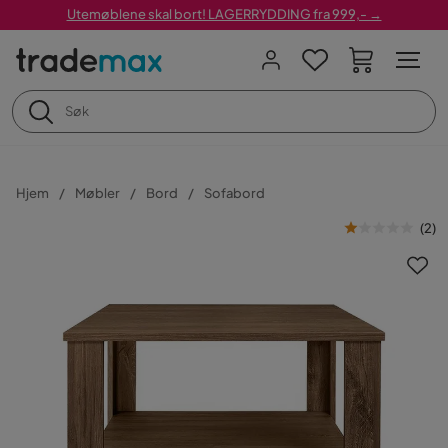
Utemøblene skal bort! LAGERRYDDING fra 999,- →
Hjem
Møbler
Bord
Sofabord
(
2
)