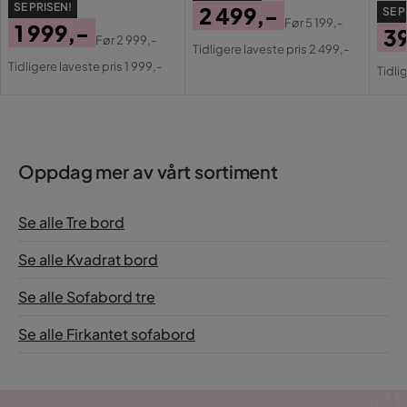
SE PRISEN!
2 499,-
SE P
Før
5 199,-
1 999,-
3
Pris
Original
Før
2 999,-
Tidligere laveste pris 2 499,-
Pris
Original
Pri
Or
Pris
Tidligere laveste pris 1 999,-
Tidli
Pris
Pri
Oppdag mer av vårt sortiment
Se alle Tre bord
Se alle Kvadrat bord
Se alle Sofabord tre
Se alle Firkantet sofabord