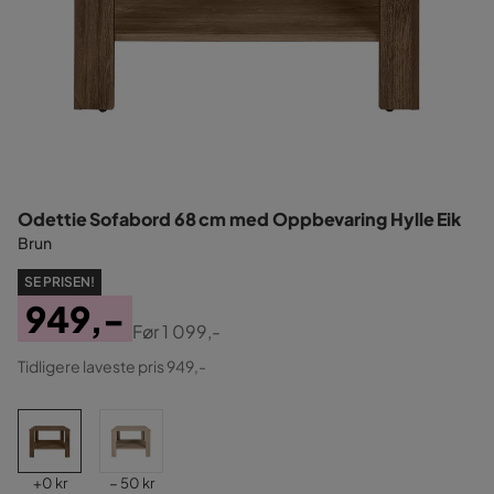
Odettie Sofabord 68 cm med Oppbevaring Hylle Eik
Brun
SE PRISEN!
949,-
Før
1 099,-
Pris
Original
Tidligere laveste pris 949,-
Pris
Pris
Pris
+
0 kr
− 50 kr