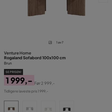
1 av 7
Venture Home
Rogaland Sofabord 100x100 cm
Brun
SE PRISEN!
1 999,-
Før
2 999,-
Pris
Original
Tidligere laveste pris 1 999,-
Pris