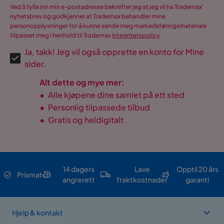
Ved å fylle inn min e-postadresse bekrefter jeg at jeg vil ha Trademax’
nyhetsbrev og godkjenner at Trademax behandler mine
personopplysninger for å kunne sende meg markedsføringsmateriale
tilpasset meg i henhold til Trademax
Integritetspolicy
.
Ja, takk! Jeg vil også opprette en konto for Mine
sider.
Alt dette og mye mer:
•
Alle kjøpene dine samlet på ett sted
•
Personlig tilpassede tilbud
•
Gratis og heldigitalt
14 dagers
Lave
Opptil 20 års
Prismatch
angrerett
fraktkostnader
garanti
Hjelp & kontakt