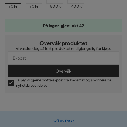
Pris
Pris
Pris
Pris
+
0 kr
+
0 kr
+
800 kr
+
400 kr
På lager igjen: okt 42
Overvåk produktet
Vi varsler deg så fort produktet er tilgjengelig for kjøp.
Overvåk
Ja, jeg vil gjerne motta e-post fra Trademax og abonnere på
nyhetsbrevet deres.
Lav frakt