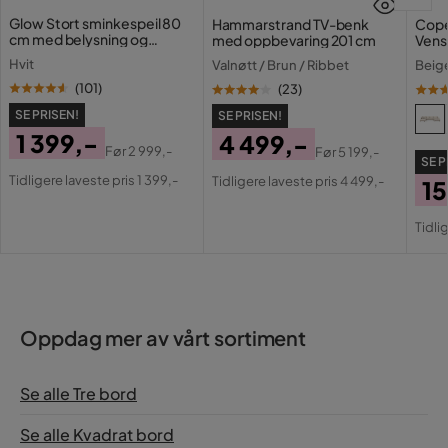
MK
Glow Stort sminkespeil 80
Hammarstrand TV-benk
Cope
cm med belysning og
med oppbevaring 201 cm
Vens
lamper – Hollywood-speil
Larg
1 år siden
Hvit
Valnøtt / Brun / Ribbet
Beig
med USB-lading
Sjese
(
101
)
(
23
)
Tomas
T
SE PRISEN!
SE PRISEN!
1 399,-
4 499,-
Før
2 999,-
Før
5 199,-
SE P
Pris
Original
Pris
Original
2 år siden
Tidligere laveste pris 1 399,-
Tidligere laveste pris 4 499,-
15
Pris
Pris
Pri
Or
Verified by Trustvoice
Tidli
Pri
Oppdag mer av vårt sortiment
Se alle Tre bord
Se alle Kvadrat bord