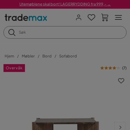
Utemøblene skal bort! LAGERRYDDING fra 999,- →
Hjem
Møbler
Bord
Sofabord
Overvåk
(
7
)