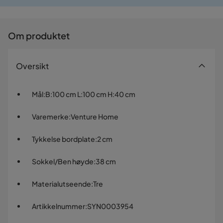
Prismatch
Om produktet
Oversikt
Mål
:
B:100 cm L:100 cm H:40 cm
Varemerke
:
Venture Home
Tykkelse bordplate
:
2 cm
Sokkel/Ben høyde
:
38 cm
Materialutseende
:
Tre
Artikkelnummer
:
SYN0003954