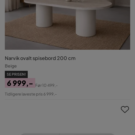
Narvik ovalt spisebord 200 cm
Beige
SE PRISEN!
6 999,-
Før
10 499,-
Pris
Original
Tidligere laveste pris 6 999,-
Pris