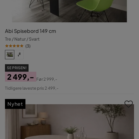
Abi Spisebord 149 cm
Tre / Natur / Svart
(
3
)
SE PRISEN!
2 499,-
Før
2 999,-
Pris
Original
Tidligere laveste pris 2 499,-
Pris
Nyhet