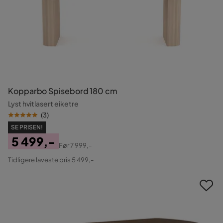
Kopparbo Spisebord 180 cm
Lyst hvitlasert eiketre
(
3
)
SE PRISEN!
5 499,-
Før
7 999,-
Pris
Original
Tidligere laveste pris 5 499,-
Pris