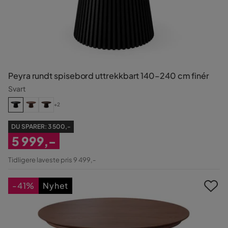
Peyra rundt spisebord uttrekkbart 140–240 cm finér
Svart
+2
DU SPARER:
3 500,-
5 999,-
Nedsatt
Tidligere laveste pris 9 499,-
Pris
-41%
Nyhet