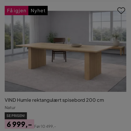
Pris
Få igjen
Nyhet
VIND Humle rektangulært spisebord 200 cm
Natur
SE PRISEN!
6 999,-
Før
10 499,-