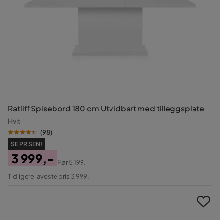
Ratliff Spisebord 180 cm Utvidbart med tilleggsplate
Hvit
(
98
)
SE PRISEN!
3 999,-
Før
5 199,-
Pris
Original
Tidligere laveste pris 3 999,-
Pris