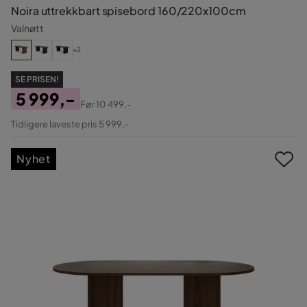
Noira uttrekkbart spisebord 160/220x100cm
Valnøtt
+2
SE PRISEN!
5 999,-
Før
10 499,-
Pris
Original
Tidligere laveste pris 5 999,-
Pris
Nyhet