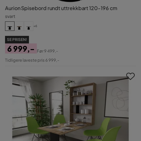
Aurion Spisebord rundt uttrekkbart 120-196 cm
svart
+6
SE PRISEN!
6 999,-
Før
9 499,-
Pris
Original
Tidligere laveste pris 6 999,-
Pris