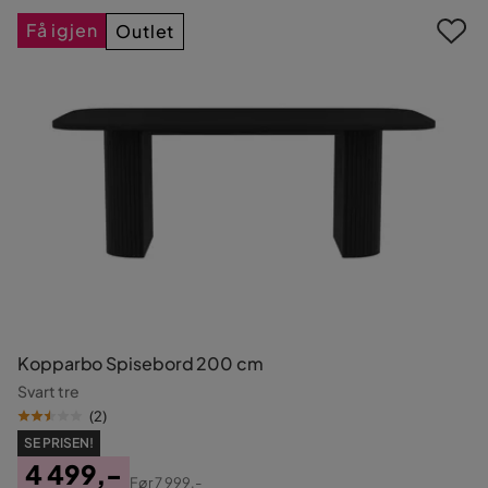
Få igjen
Outlet
Kopparbo Spisebord 200 cm
Svart tre
(
2
)
SE PRISEN!
4 499,-
Før
7 999,-