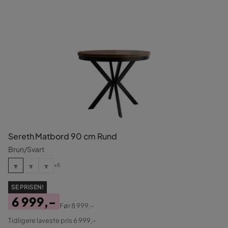
Sereth Matbord 90 cm Rund
Brun/Svart
+5
SE PRISEN!
6 999,-
Før
8 999,-
Pris
Original
Tidligere laveste pris 6 999,-