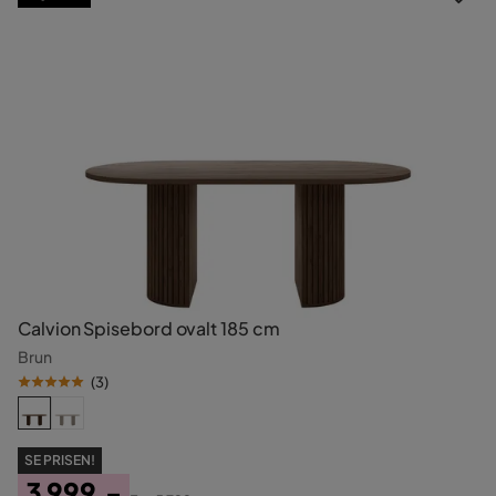
Calvion Spisebord ovalt 185 cm
Brun
(
3
)
SE PRISEN!
3 999,-