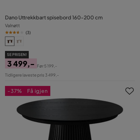
Dano Uttrekkbart spisebord 160-200 cm
Valnøtt
(
3
)
SE PRISEN!
3 499,-
Før
5 199,-
Pris
Original
Tidligere laveste pris 3 499,-
Pris
-37%
Få igjen