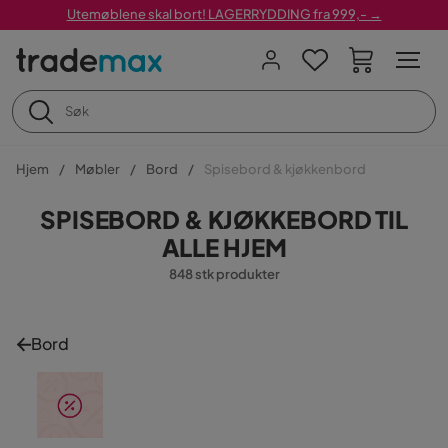
Utemøblene skal bort! LAGERRYDDING fra 999,- →
Hjem
Møbler
Bord
Spisebord & kjøkkenbord
SPISEBORD & KJØKKEBORD TIL
ALLE HJEM
848 stk produkter
Bord