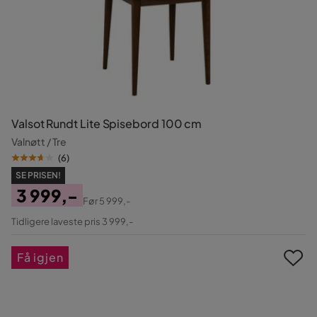
Valsot Rundt Lite Spisebord 100 cm
Valnøtt / Tre
(
6
)
SE PRISEN!
3 999,-
Før
5 999,-
Pris
Original
Tidligere laveste pris 3 999,-
Pris
Få igjen