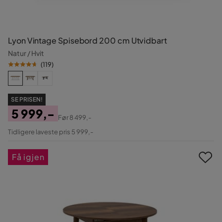
Lyon Vintage Spisebord 200 cm Utvidbart
Natur / Hvit
(
119
)
SE PRISEN!
5 999,-
Før
8 499,-
Pris
Original
Tidligere laveste pris 5 999,-
Pris
Få igjen