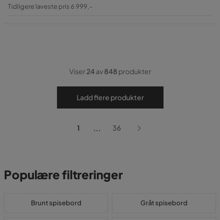
Pris
Original
Tidligere laveste pris 6 999,-
Pris
Viser
24
av
848
produkter
Ladd flere produkter
...
1
36
Populære filtreringer
Brunt spisebord
Gråt spisebord