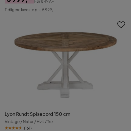
Før
8 499,-
Pris
Original
Tidligere laveste pris 5 999,-
Pris
Lyon Rundt Spisebord 150 cm
Vintage / Natur / Hvit / Tre
(
161
)