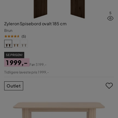
5
Zyleron Spisebord ovalt 185 cm
Brun
(
5
)
SE PRISEN!
1 999,-
Før
3 199,-
Pris
Original
Tidligere laveste pris 1 999,-
Pris
Outlet