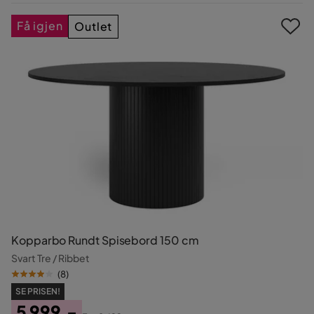
Pris
Få igjen
Outlet
Kopparbo Rundt Spisebord 150 cm
Svart Tre / Ribbet
(
8
)
SE PRISEN!
5 999,-