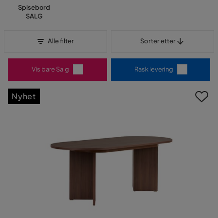
Spisebord
SALG
Sorter etter
Alle filter
Sorter etter
Vis bare Salg
Rask levering
Nyhet