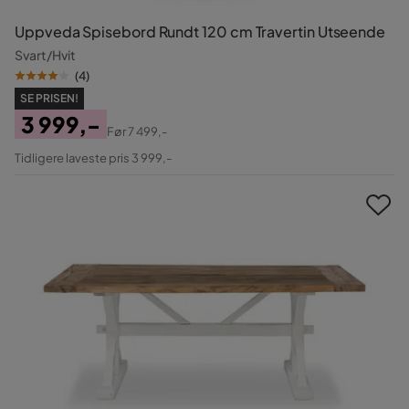
Uppveda Spisebord Rundt 120 cm Travertin Utseende
Svart/Hvit
(
4
)
SE PRISEN!
3 999,-
Før
7 499,-
Pris
Original
Tidligere laveste pris 3 999,-
Pris