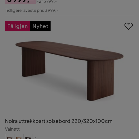
Før
5 799,-
Pris
Original
Tidligere laveste pris 3 999,-
Pris
Få igjen
Nyhet
Noira uttrekkbart spisebord 220/320x100cm
Valnøtt
+2