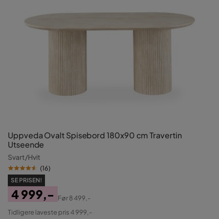
Uppveda Ovalt Spisebord 180x90 cm Travertin
Utseende
Svart/Hvit
(
16
)
SE PRISEN!
4 999,-
Før
8 499,-
Pris
Original
Tidligere laveste pris 4 999,-