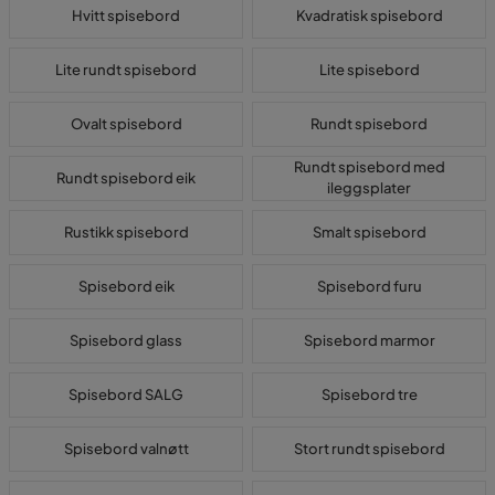
Hvitt spisebord
Kvadratisk spisebord
Lite rundt spisebord
Lite spisebord
Ovalt spisebord
Rundt spisebord
Rundt spisebord med
Rundt spisebord eik
ileggsplater
Rustikk spisebord
Smalt spisebord
Spisebord eik
Spisebord furu
Spisebord glass
Spisebord marmor
Spisebord SALG
Spisebord tre
Spisebord valnøtt
Stort rundt spisebord