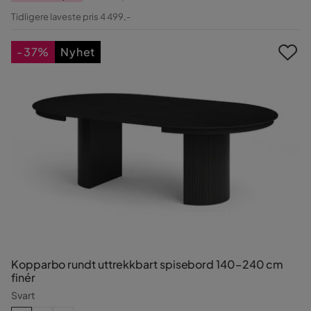
Pris
Original
Tidligere laveste pris 4 499,-
Pris
-37%
Nyhet
Kopparbo rundt uttrekkbart spisebord 140–240 cm
finér
Svart