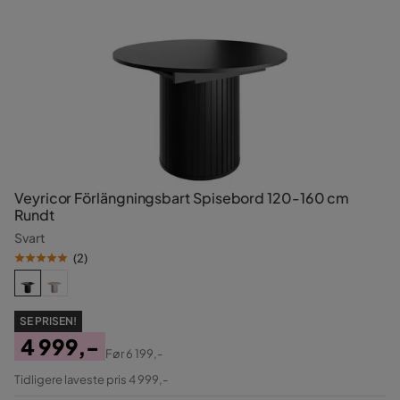
Veyricor Förlängningsbart Spisebord 120-160 cm
Rundt
Svart
(
2
)
SE PRISEN!
4 999,-
Før
6 199,-
Pris
Original
Tidligere laveste pris 4 999,-
Pris