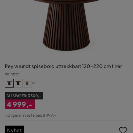
Peyra rundt spisebord uttrekkbart 120–220 cm finér
Valnøtt
+2
DU SPARER:
3 500,-
4 999,-
Nedsatt
Tidligere laveste pris 8 499,-
Pris
Nyhet