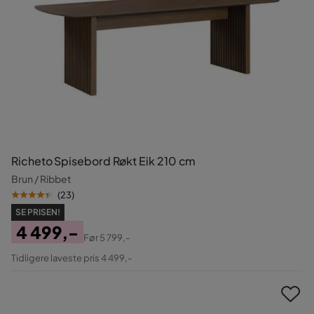
Richeto Spisebord Røkt Eik 210 cm
Brun / Ribbet
(
23
)
SE PRISEN!
4 499,-
Før
5 799,-
Pris
Original
Tidligere laveste pris 4 499,-
Pris