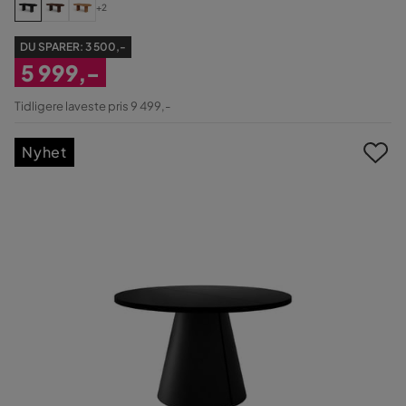
+2
DU SPARER:
3 500,-
5 999,-
Nedsatt
Tidligere laveste pris 9 499,-
Pris
Nyhet