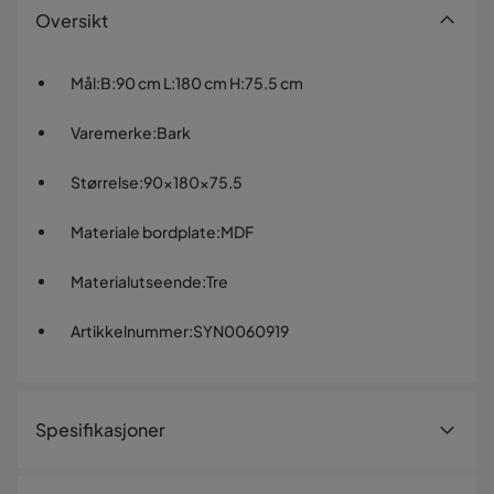
Oversikt
Mål
:
B:90 cm L:180 cm H:75.5 cm
Varemerke
:
Bark
Størrelse
:
90x180x75.5
Materiale bordplate
:
MDF
Materialutseende
:
Tre
Artikkelnummer
:
SYN0060919
Spesifikasjoner
Artikkelnummer:
SYN0060919