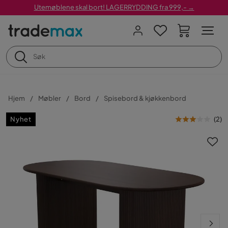
Utemøblene skal bort! LAGERRYDDING fra 999,- →
Hjem
Møbler
Bord
Spisebord & kjøkkenbord
Nyhet
(
2
)