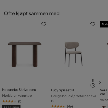
Farge ben
Røkt eik
Ofte kjøpt sammen med
Rundad toppskiva med
Design
ribbad struktur på breda
Nyh
ben.
Farge
Brun
Serie
Noira
5
Kopparbo Skrivebord
Lucy Spisestol
Vera
cm F
Mørk brun valnøttre
Greige bouclé / Metallben sva
Valnø
rt
(
1
)
(
46
)
SE PRISEN!