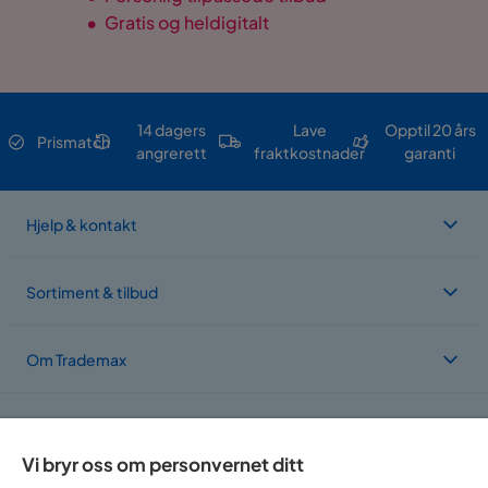
•
Gratis og heldigitalt
14 dagers
Lave
Opptil 20 års
Prismatch
angrerett
fraktkostnader
garanti
Hjelp & kontakt
Sortiment & tilbud
Om Trademax
Vi er lokalisert i flere land
Vi bryr oss om personvernet ditt