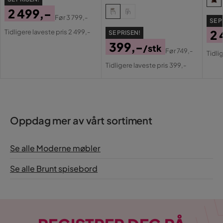
2 499,-
Før
3 799,-
SE P
Pris
Original
2 
Tidligere laveste pris 2 499,-
SE PRISEN!
Pris
399,-
Pri
Or
/stk
Før
749,-
Tidli
Pris
Original
Pri
Tidligere laveste pris 399,-
Pris
Oppdag mer av vårt sortiment
Se alle Moderne møbler
Se alle Brunt spisebord