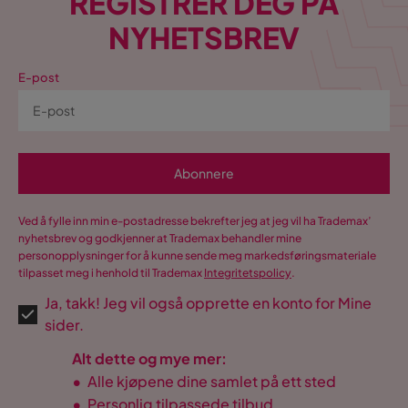
REGISTRER DEG PÅ
NYHETSBREV
E-post
Abonnere
Ved å fylle inn min e-postadresse bekrefter jeg at jeg vil ha Trademax’
nyhetsbrev og godkjenner at Trademax behandler mine
personopplysninger for å kunne sende meg markedsføringsmateriale
tilpasset meg i henhold til Trademax
Integritetspolicy
.
Ja, takk! Jeg vil også opprette en konto for Mine
sider.
Alt dette og mye mer:
•
Alle kjøpene dine samlet på ett sted
•
Personlig tilpassede tilbud