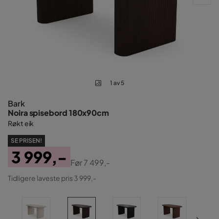
1 av 5
Bark
Noira spisebord 180x90cm
Røkt eik
SE PRISEN!
3 999,-
Før
7 499,-
Pris
Original
Tidligere laveste pris 3 999,-
Pris