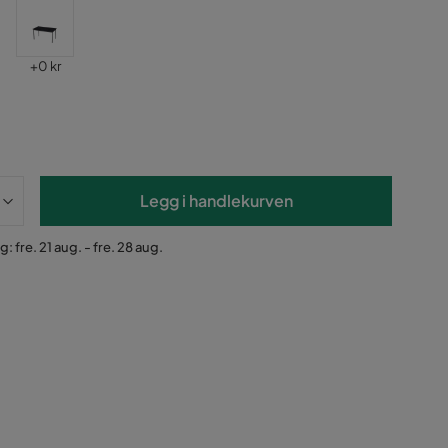
Pris
+
0 kr
Legg i handlekurven
: fre. 21 aug. - fre. 28 aug.