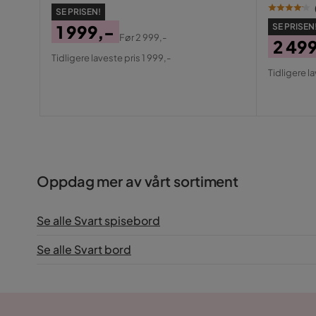
SE PRISEN!
SE PRISEN
1 999,-
Før
2 999,-
2 49
Pris
Original
Tidligere laveste pris 1 999,-
Pris
Origin
Pris
Tidligere l
Pris
Oppdag mer av vårt sortiment
Se alle Svart spisebord
Se alle Svart bord