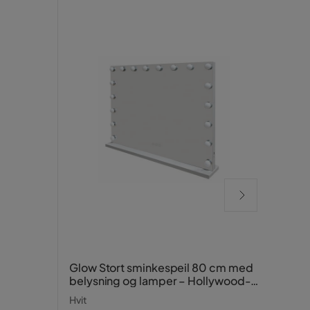
Zyle
Glow Stort sminkespeil 80 cm med
belysning og lamper – Hollywood-
Brun
speil med USB-lading
Hvit