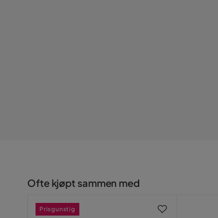
Øvrig
Form
Rektangul
Fargenavn
Svart
Vekt
23.4 kg
Farge
Svart
Serie
Pensacola
Ofte kjøpt sammen med
Prisgunstig