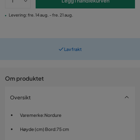
Legg i handlekurven
Levering: fre. 14 aug. - fre. 21 aug.
Lav frakt
Om produktet
Oversikt
Varemerke
:
Nordure
Høyde (cm) Bord
:
75 cm