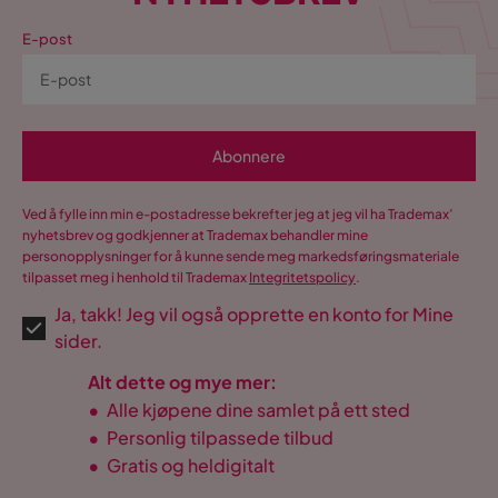
Funksjon
E-post
Forlengningsbar
Nei
Øvrig
Form
Oval
Abonnere
Fargenavn
Mörkbrun
Ved å fylle inn min e-postadresse bekrefter jeg at jeg vil ha Trademax’
nyhetsbrev og godkjenner at Trademax behandler mine
Utseende
Valnöt
personopplysninger for å kunne sende meg markedsføringsmateriale
tilpasset meg i henhold til Trademax
Integritetspolicy
.
Farge ben
Valnøtt
Ja, takk! Jeg vil også opprette en konto for Mine
sider.
Ovalt matbord i
Design
valnötsfärgad trälook.
Alt dette og mye mer:
•
Alle kjøpene dine samlet på ett sted
Vekt
44.6 kg
•
Personlig tilpassede tilbud
Farge
Brun
•
Gratis og heldigitalt