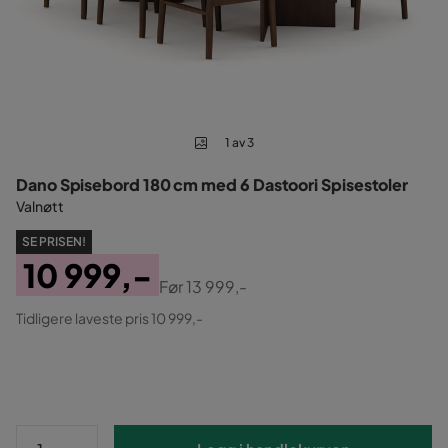
1 av 3
Dano Spisebord 180 cm med 6 Dastoori Spisestoler
Valnøtt
SE PRISEN!
10 999,-
Før
13 999,-
Pris
Original
Tidligere laveste pris 10 999,-
Pris