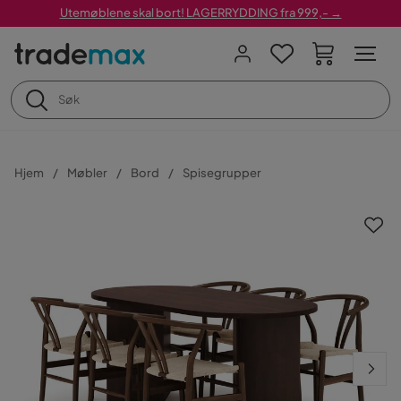
Utemøblene skal bort! LAGERRYDDING fra 999,- →
Hjem
Møbler
Bord
Spisegrupper