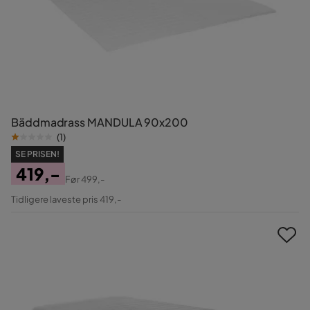
Bäddmadrass MANDULA 90x200
(
1
)
SE PRISEN!
419,-
Før
499,-
Pris
Original
Tidligere laveste pris 419,-
Pris