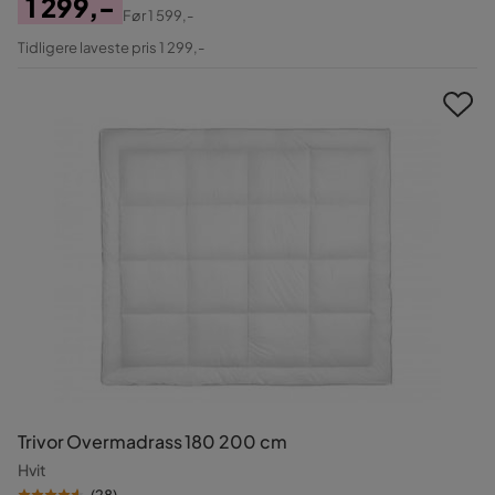
1 299,-
Før
1 599,-
Pris
Original
Tidligere laveste pris 1 299,-
Pris
Trivor Overmadrass 180 200 cm
Hvit
(
28
)