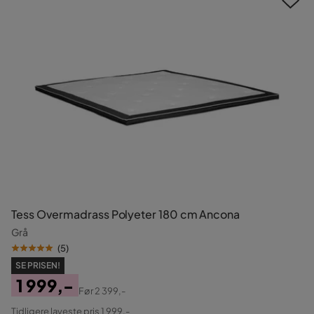
Tess Overmadrass Polyeter 180 cm Ancona
Grå
(
5
)
SE PRISEN!
1 999,-
Før
2 399,-
Pris
Original
Tidligere laveste pris 1 999,-