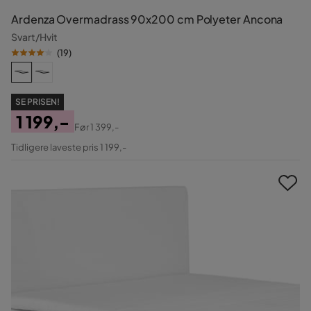
Ardenza Overmadrass 90x200 cm Polyeter Ancona
Svart/Hvit
(
19
)
SE PRISEN!
1 199,-
Før
1 399,-
Pris
Original
Tidligere laveste pris 1 199,-
Pris