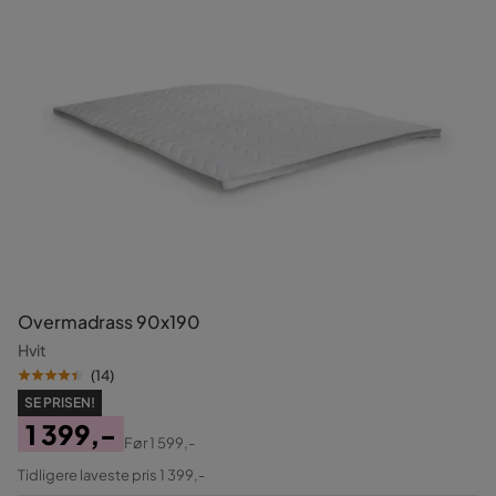
Overmadrass 90x190
Hvit
(
14
)
SE PRISEN!
1 399,-
Før
1 599,-
Pris
Original
Tidligere laveste pris 1 399,-
Pris