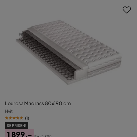
Lourosa Madrass 80x190 cm
Hvit
(
1
)
SE PRISEN!
1 899,-
Før
2 399,-