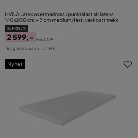
HVILA Latex overmadrass i punktelastisk lateks
140x200 cm – 7 cm medium/fast, vaskbart trekk
SE PRISEN!
2 599,-
Før
3 399,-
Pris
Original
Tidligere laveste pris 2 599,-
Pris
Nyhet