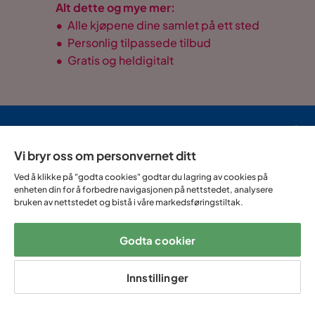
Alt dette og mye mer:
•
Alle kjøpene dine samlet på ett sted
•
Personlig tilpassede tilbud
•
Gratis og heldigitalt
14 dagers
Lave
Opptil 20 års
Prismatch
angrerett
fraktkostnader
garanti
Vi bryr oss om personvernet ditt
Ved å klikke på "godta cookies" godtar du lagring av cookies på
Hjelp & kontakt
enheten din for å forbedre navigasjonen på nettstedet, analysere
bruken av nettstedet og bistå i våre markedsføringstiltak.
Sortiment & tilbud
Godta cookier
Innstillinger
Om Trademax