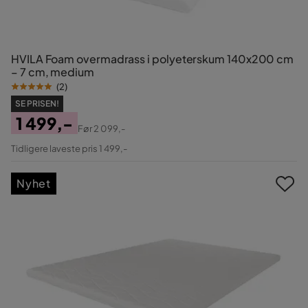
HVILA Foam overmadrass i polyeterskum 140x200 cm
– 7 cm, medium
(
2
)
SE PRISEN!
1 499,-
Før
2 099,-
Pris
Original
Tidligere laveste pris 1 499,-
Pris
Nyhet