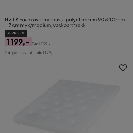
HVILA Foam overmadrass i polyeterskum 90x200 cm
– 7 cm myk/medium, vaskbart trekk
SE PRISEN!
1 199,-
Før
1 799,-
Pris
Original
Tidligere laveste pris 1 199,-
Pris