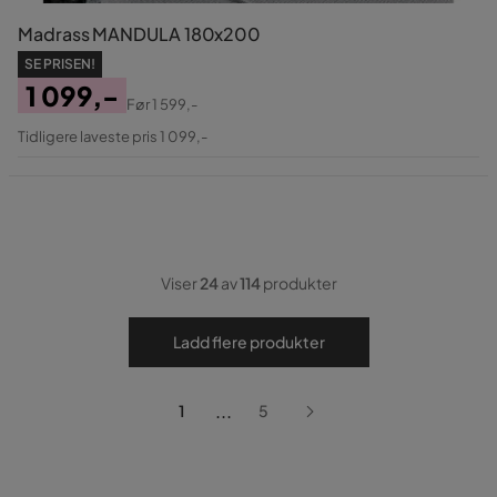
Madrass MANDULA 180x200
SE PRISEN!
1 099,-
Før
1 599,-
Pris
Original
Tidligere laveste pris 1 099,-
Pris
Viser
24
av
114
produkter
Ladd flere produkter
...
1
5