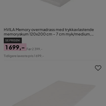
HVILA Memory overmadrass med trykkavlastende
memoryskum 120x200 cm – 7 cm myk/medium,
vaskbart trekk
SE PRISEN!
1 699,-
Før
2 399,-
Pris
Original
Tidligere laveste pris 1 699,-
Pris