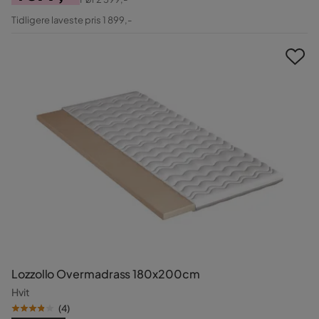
Pris
Original
Tidligere laveste pris 1 899,-
Pris
Lozzollo Overmadrass 180x200cm
Hvit
(
4
)