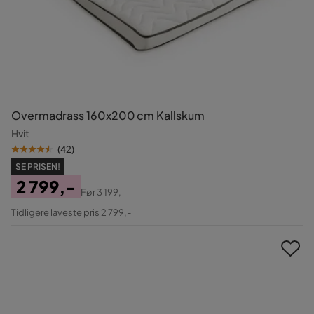
Overmadrass 160x200 cm Kallskum
Hvit
(
42
)
SE PRISEN!
2 799,-
Før
3 199,-
Pris
Original
Tidligere laveste pris 2 799,-
Pris