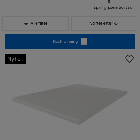
&
springfjærmadrass
Sorter etter
Alle filter
Sorter etter
Rask levering
Nyhet