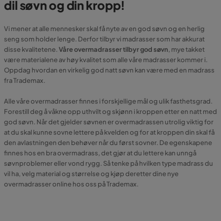
dil søvn og din kropp!
Vi mener at alle mennesker skal få nyte av en god søvn og en herlig
seng som holder lenge. Derfor tilbyr vi madrasser som har akkurat
disse kvalitetene.
Våre overmadrasser tilbyr god søvn
, mye takket
være materialene av høy kvalitet som alle våre madrasser kommer i.
Oppdag hvordan en virkelig god natt søvn kan være med en madrass
fra Trademax.
Alle våre overmadrasser finnes i forskjellige mål og ulik fasthetsgrad.
Forestill deg å våkne opp uthvilt og skjønn i kroppen etter en natt med
god søvn. Når det gjelder søvnen er overmadrassen utrolig viktig for
at du skal kunne sovne lettere på kvelden og for at kroppen din skal få
den avlastningen den behøver når du først sovner. De egenskapene
finnes hos en bra overmadrass, det gjør at du lettere kan unngå
søvnproblemer eller vond rygg. Så tenke på hvilken type madrass du
vil ha, velg material og størrelse og kjøp deretter dine nye
overmadrasser online hos oss på Trademax.