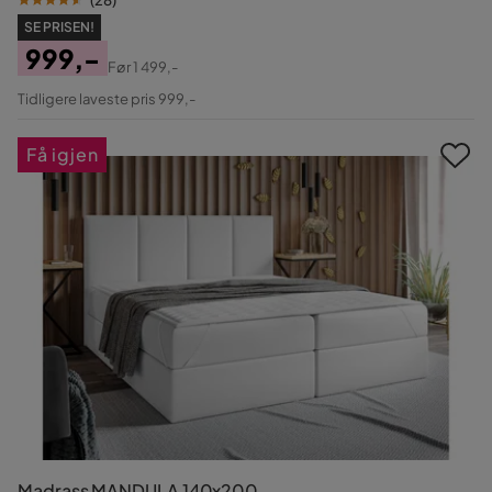
SE PRISEN!
999,-
Før
1 499,-
Pris
Original
Tidligere laveste pris 999,-
Pris
Få igjen
Madrass MANDULA 140x200