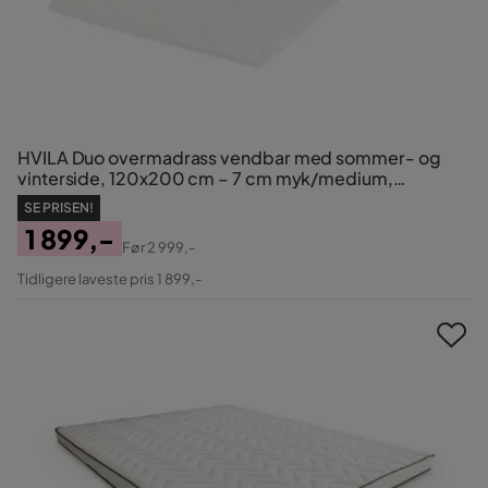
HVILA Duo overmadrass vendbar med sommer- og
vinterside, 120x200 cm – 7 cm myk/medium,
polyeterskum, vaskbart trekk
SE PRISEN!
1 899,-
Før
2 999,-
Pris
Original
Tidligere laveste pris 1 899,-
Pris