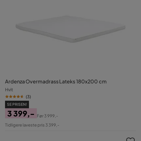
Ardenza Overmadrass Lateks 180x200 cm
Hvit
(
3
)
SE PRISEN!
3 399,-
Før
3 999,-
Pris
Original
Tidligere laveste pris 3 399,-
Pris