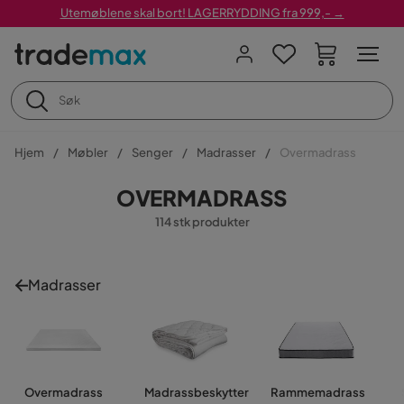
Utemøblene skal bort! LAGERRYDDING fra 999,- →
Hjem
Møbler
Senger
Madrasser
Overmadrass
OVERMADRASS
114 stk produkter
Madrasser
Overmadrass
Madrassbeskytter
Rammemadrass