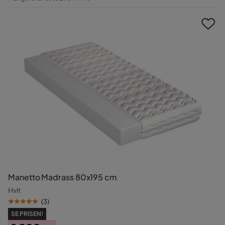
Pris
Manetto Madrass 80x195 cm
Hvit
(
3
)
SE PRISEN!