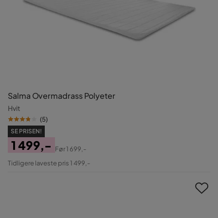
Salma Overmadrass Polyeter
Hvit
(
5
)
SE PRISEN!
1 499,-
Før
1 699,-
Pris
Original
Tidligere laveste pris 1 499,-
Pris