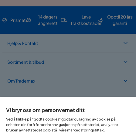
14 dagers
Lave
Opptil 20 års
Prismatch
angrerett
fraktkostnader
garanti
Hjelp & kontakt
Sortiment & tilbud
Om Trademax
Vi er lokalisert i flere land
Vi bryr oss om personvernet ditt
Ved å klikke på "godta cookies" godtar du lagring av cookies på
enheten din for å forbedre navigasjonen på nettstedet, analysere
bruken av nettstedet og bistå i våre markedsføringstiltak.