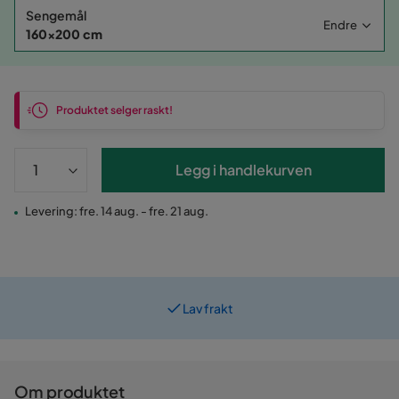
Sengemål
Endre
160x200 cm
Produktet selger raskt!
Legg i handlekurven
Levering: fre. 14 aug. - fre. 21 aug.
Lav frakt
Prismatch
Om produktet