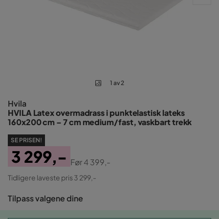
1 av 2
Hvila
HVILA Latex overmadrass i punktelastisk lateks
160x200 cm – 7 cm medium/fast, vaskbart trekk
SE PRISEN!
3 299,-
Før
4 399,-
Pris
Original
Tidligere laveste pris 3 299,-
Pris
Tilpass valgene dine