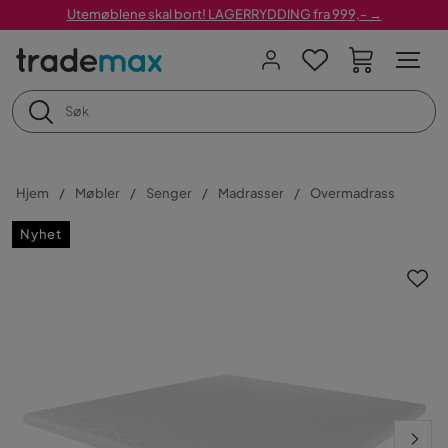
Utemøblene skal bort! LAGERRYDDING fra 999,- →
Hjem
Møbler
Senger
Madrasser
Overmadrass
Nyhet