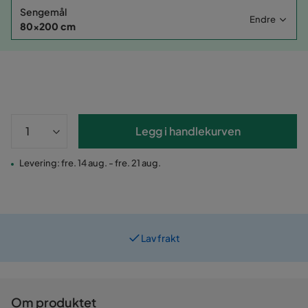
Sengemål
Endre
80x200 cm
Legg i handlekurven
Levering: fre. 14 aug. - fre. 21 aug.
Lav frakt
Prismatch
Om produktet