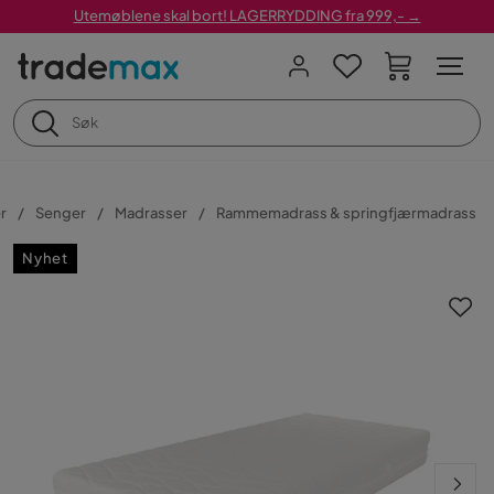
Utemøblene skal bort! LAGERRYDDING fra 999,- →
r
Senger
Madrasser
Rammemadrass & springfjærmadrass
Nyhet