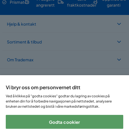
Prismatch
angrerett
fraktkostnader
garanti
Hjelp & kontakt
Sortiment & tilbud
Om Trademax
Vi er lokalisert i flere land
Vi bryr oss om personvernet ditt
Ved å klikke på "godta cookies" godtar du lagring av cookies på
enheten din for å forbedre navigasjonen på nettstedet, analysere
bruken av nettstedet og bistå i våre markedsføringstiltak.
Godta cookier