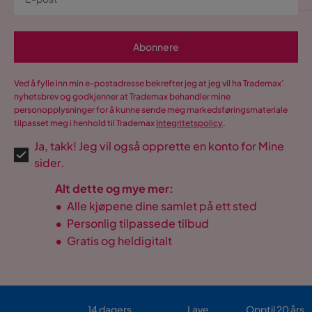
Abonnere
Ved å fylle inn min e-postadresse bekrefter jeg at jeg vil ha Trademax’
nyhetsbrev og godkjenner at Trademax behandler mine
personopplysninger for å kunne sende meg markedsføringsmateriale
tilpasset meg i henhold til Trademax
Integritetspolicy
.
Ja, takk! Jeg vil også opprette en konto for Mine
sider.
Alt dette og mye mer:
•
Alle kjøpene dine samlet på ett sted
•
Personlig tilpassede tilbud
•
Gratis og heldigitalt
14 dagers
Lave
Opptil 20 års