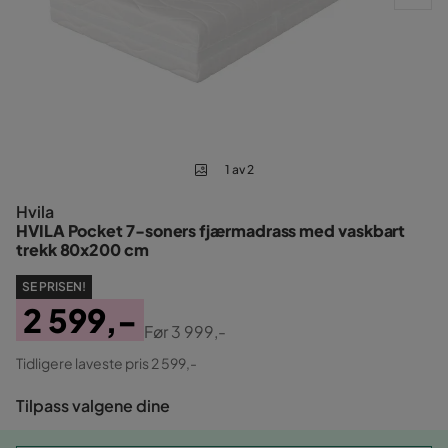
1 av 2
Hvila
HVILA Pocket 7-soners fjærmadrass med vaskbart
trekk 80x200 cm
SE PRISEN!
2 599,-
Før
3 999,-
Pris
Original
Tidligere laveste pris 2 599,-
Pris
Tilpass valgene dine