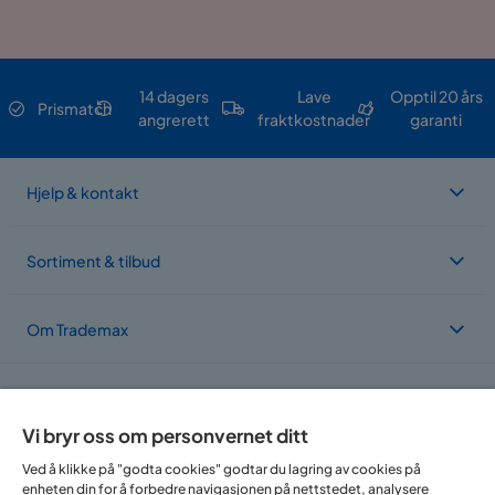
14 dagers
Lave
Opptil 20 års
Prismatch
angrerett
fraktkostnader
garanti
Hjelp & kontakt
Sortiment & tilbud
Om Trademax
Vi er lokalisert i flere land
Vi bryr oss om personvernet ditt
Ved å klikke på "godta cookies" godtar du lagring av cookies på
enheten din for å forbedre navigasjonen på nettstedet, analysere