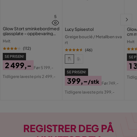
5
Glow Stort sminkebord med
Lucy Spisestol
Glow
glassplate – oppbevaring
cm m
Greige bouclé / Metallben sva
med skuffer og rom 120 cm
lamp
Hvit
Hvit
rt
med 
(
112
)
(
46
)
SE PRISEN!
SE P
2 499,-
1 
Før
5 199,-
Pris
Original
SE PRISEN!
Pri
Or
Tidligere laveste pris 2 499,-
Tidli
399,-
Pris
/stk
Pri
Før
749,-
Pris
Original
Tidligere laveste pris 399,-
Pris
REGISTRER DEG PÅ