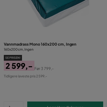
Vannmadrass Mono 160x200 cm, Ingen
160x200 cm, Ingen
SE PRISEN!
2 599,-
Før
3 799,-
Pris
Original
Tidligere laveste pris 2 599,-
Pris