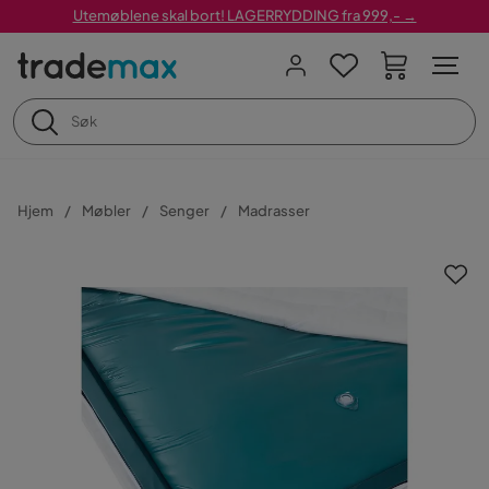
Utemøblene skal bort! LAGERRYDDING fra 999,- →
Hjem
Møbler
Senger
Madrasser