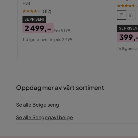
skuffer og rom 120 cm
Hvit
(
112
)
SE PRISEN!
2 499,-
SE PRISEN
Før
5 199,-
Pris
Original
399,
Tidligere laveste pris 2 499,-
Pris
Pris
Origin
Tidligere l
Pris
Oppdag mer av vårt sortiment
Se alle Beige seng
Se alle Sengegavl beige