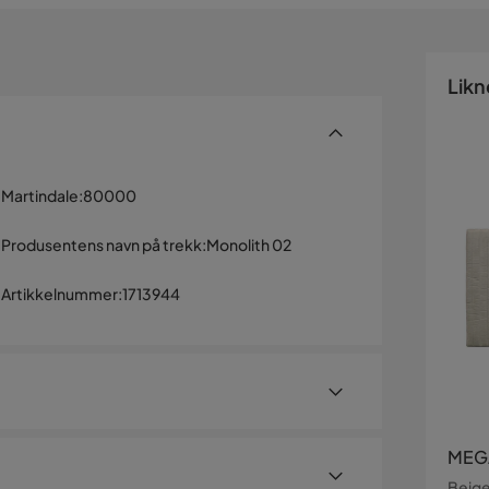
Likn
Martindale
:
80000
Produsentens navn på trekk
:
Monolith 02
Artikkelnummer
:
1713944
MEGA
Beig