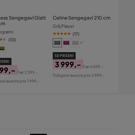
cess Sengegavl Glatt
Celine Sengegavl 210 cm
cm
Grå/Fløyel
egrønn
(
17
)
(
10
)
+1
SE PRISEN!
ISEN!
3 999,-
Før
4 599,-
999,-
Pris
Original
Før
2 399,-
Tidligere laveste pris 3 999,-
s
ginal
Pris
ere laveste pris 1 999,-
s