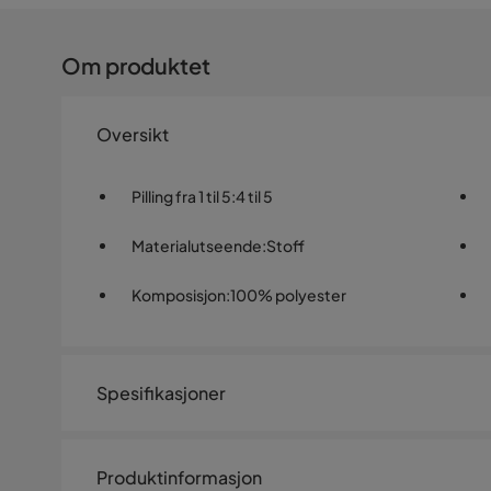
Om produktet
Oversikt
Pilling fra 1 til 5
:
4 til 5
Materialutseende
:
Stoff
Komposisjon
:
100% polyester
Spesifikasjoner
Artikkelnummer:
1713944
Produktinformasjon
Materiale