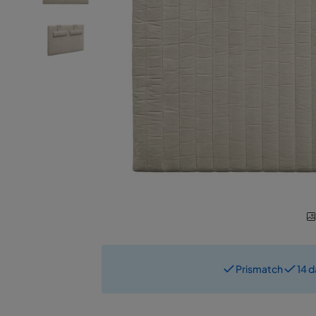
Prismatch
14 