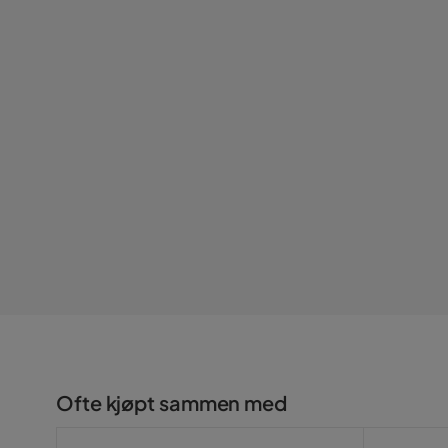
Sengegavl montering
Kun veggm
Serie
Ofte kjøpt sammen med