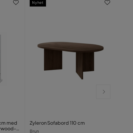
Nyhet
Rela
 cm med
Zyleron Sofabord 110 cm
lywood-
Beige
Brun