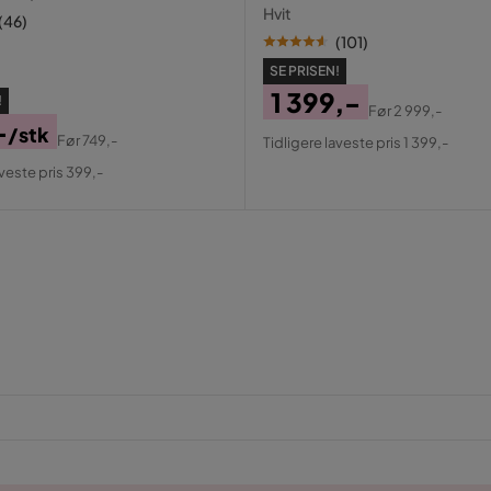
speil med USB-lading
Hvit
(
46
)
(
101
)
SE PRISEN!
1 399,-
!
Før
2 999,-
-
Pris
Original
/stk
Før
749,-
Tidligere laveste pris 1 399,-
al
Pris
aveste pris 399,-