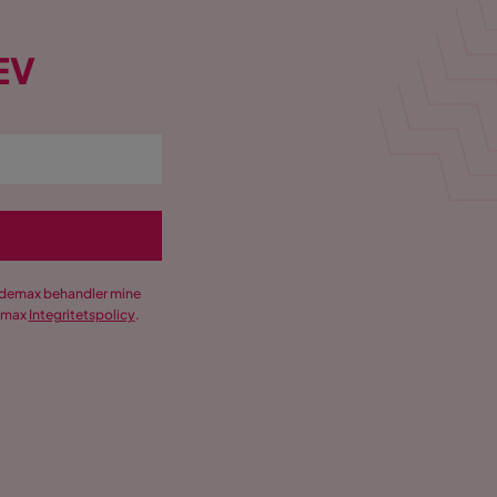
EV
Trademax behandler mine
demax
Integritetspolicy
.