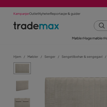
Kampanjer
Outlet
Nyheter
Reportasjer & guider
Møbler
Hagemøbler
H
Hjem
Møbler
Senger
Sengetilbehør & sengegavl