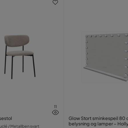
11
sestol
Glow Stort sminkespeil 80
belysning og lamper – Hol
clé / Metallben svart