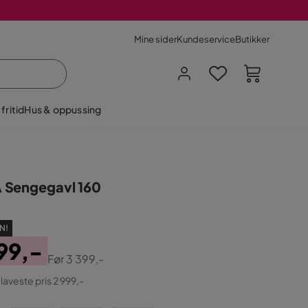
Mine sider
Kundeservice
Butikker
fritid
Hus & oppussing
Sengegavl 160
N!
99,-
Før
3 399,-
ginal
 laveste pris 2 999,-