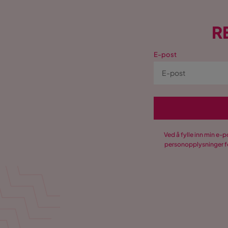
R
E-post
Ved å fylle inn min e-
personopplysninger fo