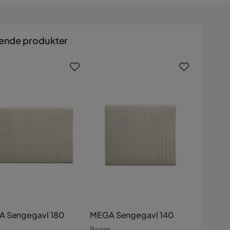
ende produkter
 Sengegavl 180
MEGA Sengegavl 140
e
Beige