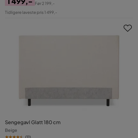
1 499,-
Før
2 199,-
Pris
Original
Tidligere laveste pris 1 499,-
Pris
Sengegavl Glatt 180 cm
Beige
(
11
)