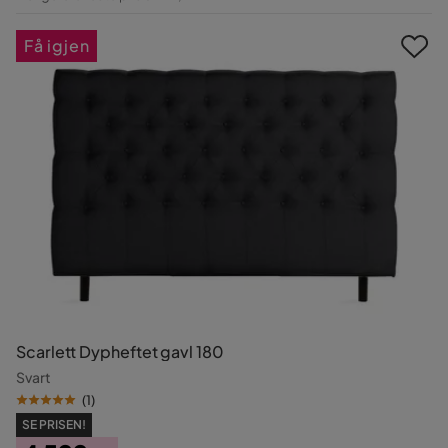
Pris
Få igjen
Scarlett Dypheftet gavl 180
Svart
(
1
)
SE PRISEN!