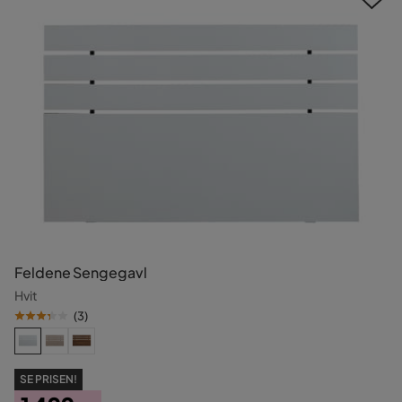
Feldene Sengegavl
Hvit
(
3
)
SE PRISEN!