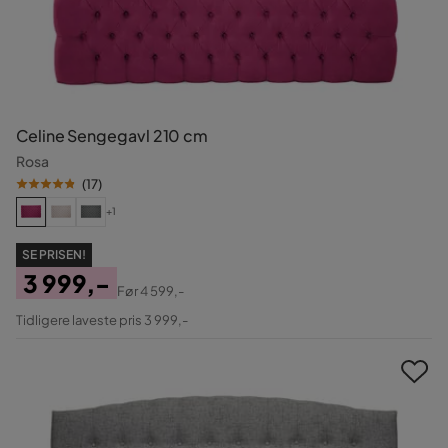
Celine Sengegavl 210 cm
Rosa
(
17
)
+1
SE PRISEN!
3 999,-
Før
4 599,-
Pris
Original
Tidligere laveste pris 3 999,-
Pris