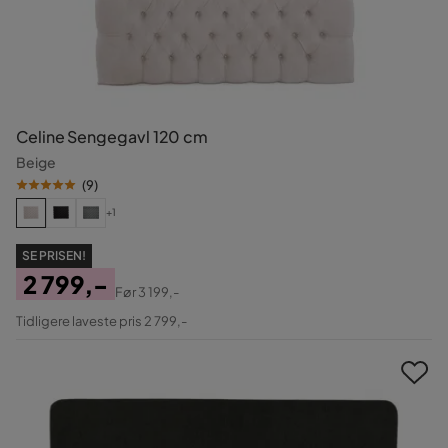
Celine Sengegavl 120 cm
Beige
(
9
)
+1
SE PRISEN!
2 799,-
Før
3 199,-
Pris
Original
Tidligere laveste pris 2 799,-
Pris