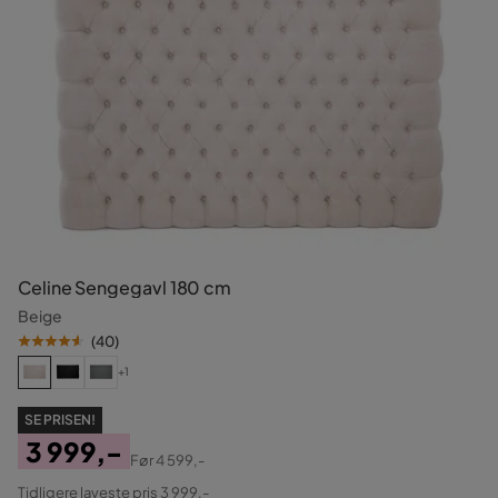
Celine Sengegavl 180 cm
Beige
(
40
)
+1
SE PRISEN!
3 999,-
Før
4 599,-
Pris
Original
Tidligere laveste pris 3 999,-