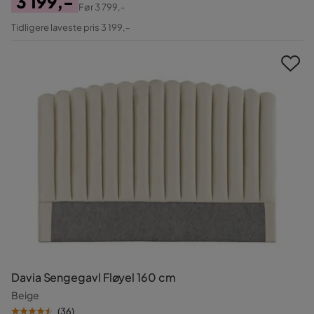
3 199,-
Før
3 799,-
Pris
Original
Tidligere laveste pris 3 199,-
Pris
Davia Sengegavl Fløyel 160 cm
Beige
(
36
)