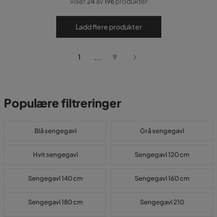
Viser
24
av
196
produkter
Ladd flere produkter
...
1
9
Populære filtreringer
Blå sengegavl
Grå sengegavl
Hvit sengegavl
Sengegavl 120 cm
Sengegavl 140 cm
Sengegavl 160 cm
Sengegavl 180 cm
Sengegavl 210