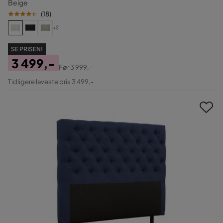
Beige
(
18
)
+2
SE PRISEN!
3 499,-
Før
3 999,-
Pris
Original
Tidligere laveste pris 3 499,-
Pris