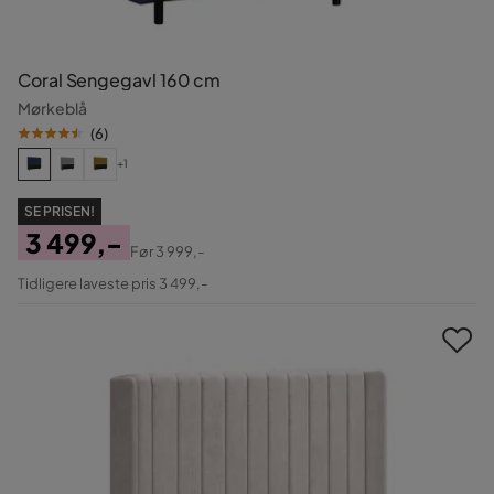
Coral Sengegavl 160 cm
Mørkeblå
(
6
)
+1
SE PRISEN!
3 499,-
Før
3 999,-
Pris
Original
Tidligere laveste pris 3 499,-
Pris