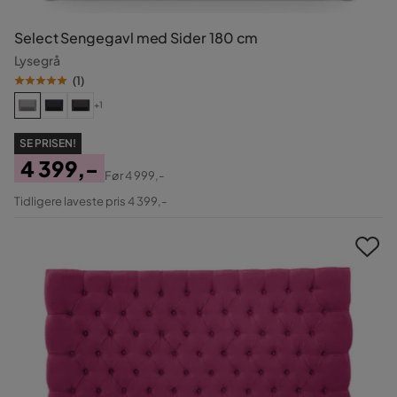
Select Sengegavl med Sider 180 cm
Lysegrå
(
1
)
+1
SE PRISEN!
4 399,-
Før
4 999,-
Pris
Original
Tidligere laveste pris 4 399,-
Pris