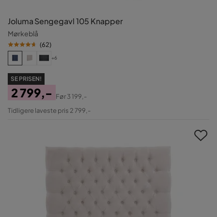
Joluma Sengegavl 105 Knapper
Mørkeblå
(
62
)
+6
SE PRISEN!
2 799,-
Før
3 199,-
Pris
Original
Tidligere laveste pris 2 799,-
Pris