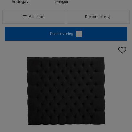
hodegavl
senger
Sorter etter
Alle filter
Sorter etter
Rask levering