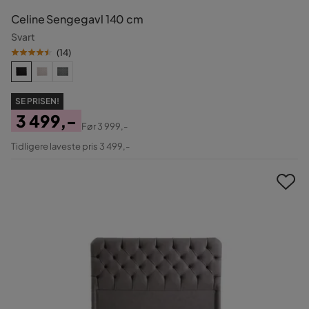
Celine Sengegavl 140 cm
Svart
(
14
)
SE PRISEN!
3 499,-
Før
3 999,-
Pris
Original
Tidligere laveste pris 3 499,-
Pris