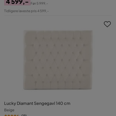
4 599,-
Før
5 999,-
Pris
Original
Tidligere laveste pris 4 599,-
Pris
Lucky Diamant Sengegavl 140 cm
Beige
(
19
)