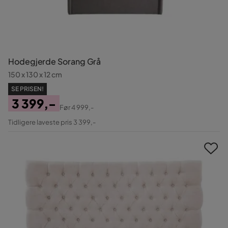
Hodegjerde Sorang Grå
150 x 130 x 12 cm
SE PRISEN!
3 399,-
Før
4 999,-
Pris
Original
Tidligere laveste pris 3 399,-
Pris