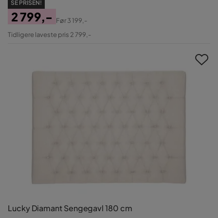
SE PRISEN!
2 799,-
Før
3 199,-
Pris
Original
Tidligere laveste pris 2 799,-
Pris
Lucky Diamant Sengegavl 180 cm