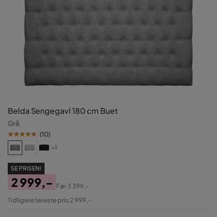
Belda Sengegavl 180 cm Buet
Grå
(
10
)
+3
SE PRISEN!
2 999,-
Før
3 399,-
Pris
Original
Tidligere laveste pris 2 999,-
Pris