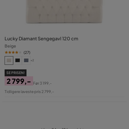
Lucky Diamant Sengegavl 120 cm
Beige
(
27
)
+2
SE PRISEN!
2 799,-
Før
3 199,-
Pris
Original
Tidligere laveste pris 2 799,-
Pris