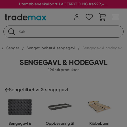
Utemøblene skal bort! LAGERRYDDING fra 999,- →
Senger
Sengetilbehør & sengegavl
Sengegavl & hodegavl
SENGEGAVL & HODEGAVL
196 stk produkter
Sengetilbehør & sengegavl
Sengegavl &
Oppbevaring til
Ribbebunn