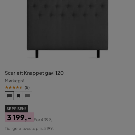
Scarlett Knappet gavl 120
Mørkegrå
(
5
)
SE PRISEN!
3 199,-
Før
4 399,-
Pris
Original
Tidligere laveste pris 3 199,-
Pris