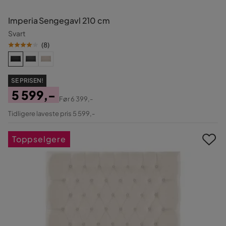
Imperia Sengegavl 210 cm
Svart
(
8
)
SE PRISEN!
5 599,-
Før
6 399,-
Pris
Original
Tidligere laveste pris 5 599,-
Pris
Toppselgere