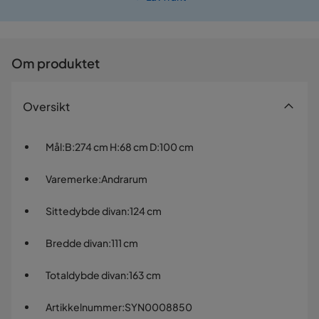
Prismatch
Om produktet
Oversikt
Mål
:
B:274 cm H:68 cm D:100 cm
Varemerke
:
Andrarum
Sittedybde divan
:
124 cm
Bredde divan
:
111 cm
Totaldybde divan
:
163 cm
Artikkelnummer
:
SYN0008850