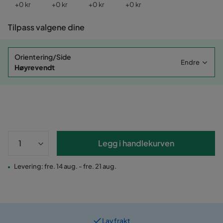
Pris
Pris
Pris
Pris
+
0 kr
+
0 kr
+
0 kr
+
0 kr
Tilpass valgene dine
Orientering/Side
Endre
Høyrevendt
Legg i handlekurven
Levering: fre. 14 aug. - fre. 21 aug.
Lav frakt