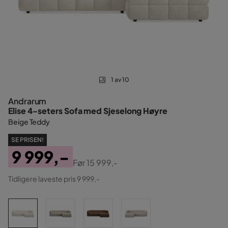
1 av 10
Andrarum
Elise 4-seters Sofa med Sjeselong Høyre
Beige Teddy
SE PRISEN!
9 999,-
Før
15 999,-
Pris
Original
Tidligere laveste pris 9 999,-
Pris