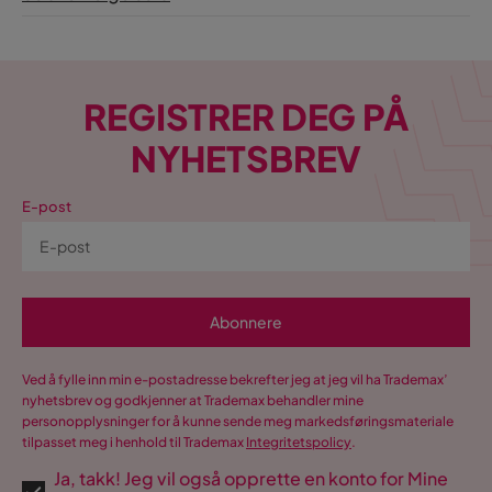
1 år siden
Vis flere anmeldelser
REGISTRER DEG PÅ
Verified by Trustvoice
NYHETSBREV
E-post
Abonnere
Ved å fylle inn min e-postadresse bekrefter jeg at jeg vil ha Trademax’
nyhetsbrev og godkjenner at Trademax behandler mine
personopplysninger for å kunne sende meg markedsføringsmateriale
tilpasset meg i henhold til Trademax
Integritetspolicy
.
Ja, takk! Jeg vil også opprette en konto for Mine