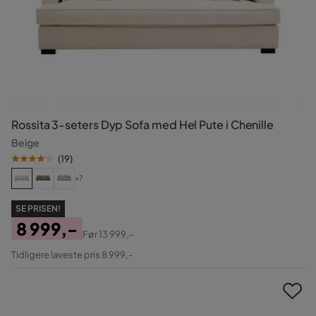
Rossita 3-seters Dyp Sofa med Hel Pute i Chenille
Beige
(
19
)
+7
SE PRISEN!
8 999,-
Før
13 999,-
Pris
Original
Tidligere laveste pris 8 999,-
Pris