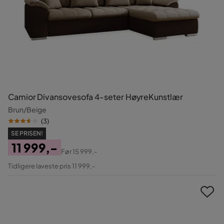
Camior Divansovesofa 4-seter HøyreKunstlær
Brun/Beige
(
3
)
SE PRISEN!
11 999,-
Før
15 999,-
Pris
Original
Tidligere laveste pris 11 999,-
Pris