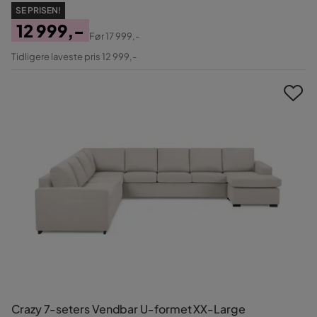
SE PRISEN!
12 999,-
Før
17 999,-
Pris
Original
Tidligere laveste pris 12 999,-
Pris
Crazy 7-seters Vendbar U-formet XX-Large