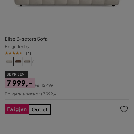
Elise 3-seters Sofa
Beige Teddy
(
14
)
+1
SE PRISEN!
7 999,-
Før
12 499,-
Pris
Original
Tidligere laveste pris 7 999,-
Pris
Få igjen
Outlet