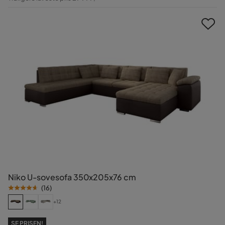
Pris
Niko U-sovesofa 350x205x76 cm
(
16
)
+12
SE PRISEN!