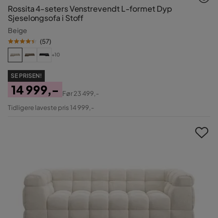
Rossita 4-seters Venstrevendt L-formet Dyp
Sjeselongsofa i Stoff
Beige
(
57
)
+10
SE PRISEN!
14 999,-
Før
23 499,-
Pris
Original
Tidligere laveste pris 14 999,-
Pris