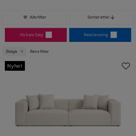
Sorter etter
Alle filter
Sorter etter
Vis bare Salg
Rask levering
Beige
Rens filter
Nyhet