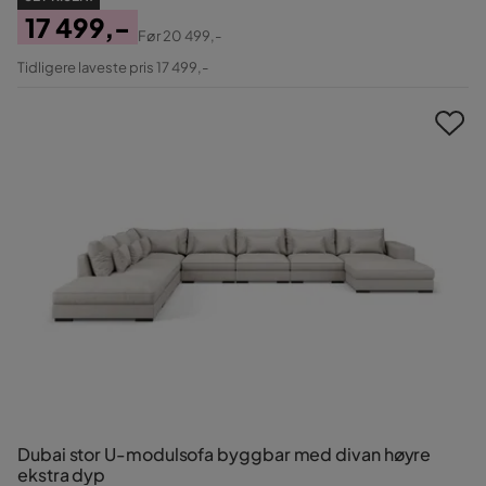
17 499,-
Før
20 499,-
Pris
Original
Tidligere laveste pris 17 499,-
Pris
Dubai stor U-modulsofa byggbar med divan høyre
ekstra dyp