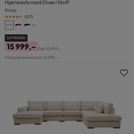
Hjørnesofa med Divan i Stoff
Beige
(
127
)
+4
SE PRISEN!
15 999,-
Før
20 999,-
Pris
Original
Tidligere laveste pris 15 999,-
Pris