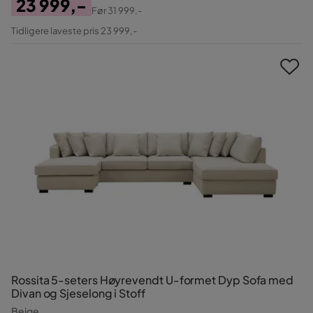
23 999,-
Før
31 999,-
Pris
Original
Tidligere laveste pris 23 999,-
Pris
Rossita 5-seters Høyrevendt U-formet Dyp Sofa med
Divan og Sjeselong i Stoff
Beige