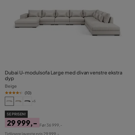
Dubai U-modulsofa Large med divan venstre ekstra
dyp
Beige
(
10
)
+5
SE PRISEN!
29 999,-
Før
36 999,-
Pris
Original
Tidligere laveste pris 29 999,-