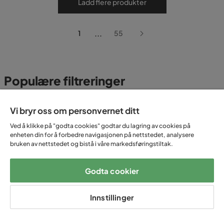
Ladd flere produkter
...
1
55
Populære filtreringer
Vi bryr oss om personvernet ditt
Beige sofa
Blå sofa
Ved å klikke på "godta cookies" godtar du lagring av cookies på
Boucle sofa
Buet sofa
enheten din for å forbedre navigasjonen på nettstedet, analysere
bruken av nettstedet og bistå i våre markedsføringstiltak.
Grå sofa
Grønn sofa
Godta cookier
Gul Sofa
Hvit sofa
Innstillinger
Kordfløyel sofa
L sofa