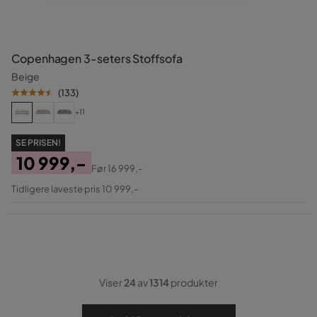
Copenhagen 3-seters Stoffsofa
Beige
(
133
)
+11
SE PRISEN!
10 999,-
Før
16 999,-
Pris
Original
Tidligere laveste pris 10 999,-
Pris
Viser
24
av
1314
produkter