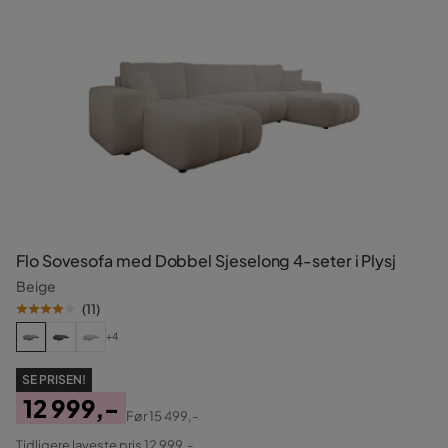
Flo Sovesofa med Dobbel Sjeselong 4-seter i Plysj
Beige
(
11
)
+4
SE PRISEN!
12 999,-
Før
15 499,-
Pris
Original
Tidligere laveste pris 12 999,-