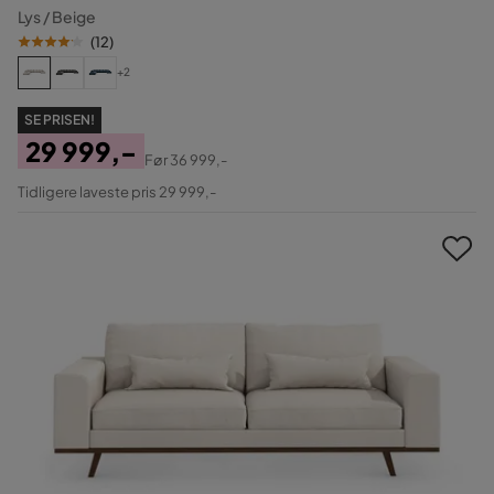
Lys / Beige
(
12
)
+2
SE PRISEN!
29 999,-
Før
36 999,-
Pris
Original
Tidligere laveste pris 29 999,-
Pris