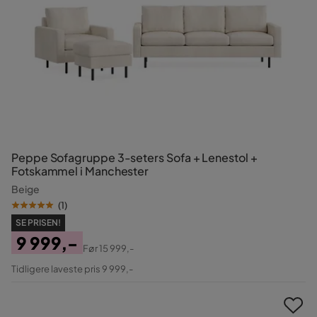
Peppe Sofagruppe 3-seters Sofa + Lenestol +
Fotskammel i Manchester
Beige
(
1
)
SE PRISEN!
9 999,-
Før
15 999,-
Pris
Original
Tidligere laveste pris 9 999,-
Pris