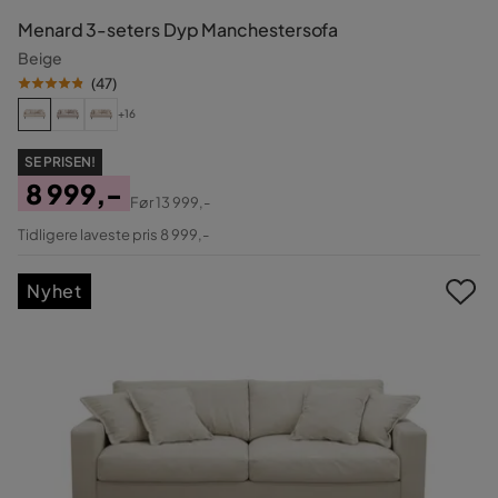
Menard 3-seters Dyp Manchestersofa
Beige
(
47
)
+16
SE PRISEN!
8 999,-
Før
13 999,-
Pris
Original
Tidligere laveste pris 8 999,-
Pris
Nyhet