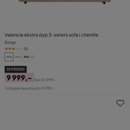
Valencia ekstra dyp 3-seters sofa i chenille
Beige
(
1
)
+3
SE PRISEN!
9 999,-
Før
20 999,-
Pris
Original
Tidligere laveste pris 9 999,-
Pris