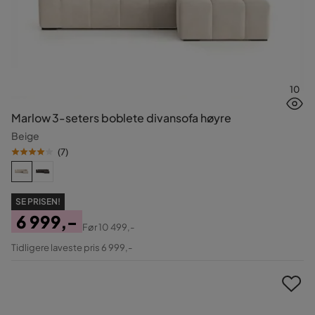
10
Marlow 3-seters boblete divansofa høyre
Beige
(
7
)
SE PRISEN!
6 999,-
Før
10 499,-
Pris
Original
Tidligere laveste pris 6 999,-
Pris