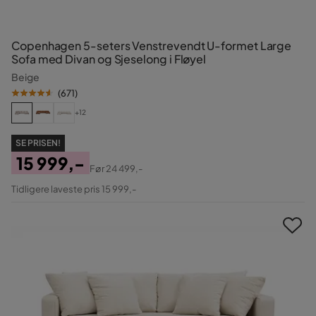
Copenhagen 5-seters Venstrevendt U-formet Large
Sofa med Divan og Sjeselong i Fløyel
Beige
(
671
)
+12
SE PRISEN!
15 999,-
Før
24 499,-
Pris
Original
Tidligere laveste pris 15 999,-
Pris