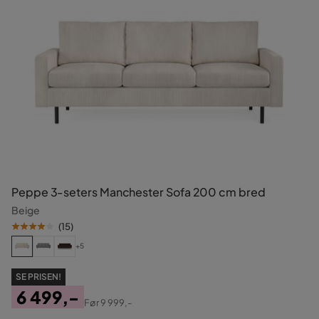
Peppe 3-seters Manchester Sofa 200 cm bred
Beige
(
15
)
+5
SE PRISEN!
6 499,-
Før
9 999,-
Pris
Original