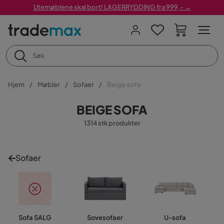
Utemøblene skal bort! LAGERRYDDING fra 999,- →
Hjem
Møbler
Sofaer
Beige sofa
BEIGE SOFA
1314 stk produkter
Sofaer
Sofa SALG
Sovesofaer
U-sofa