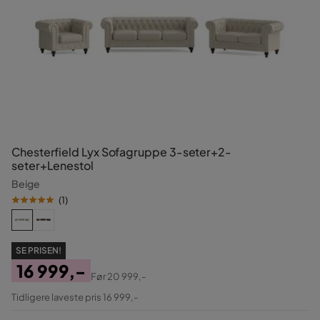
Chesterfield Lyx Sofagruppe 3-seter+2-
seter+Lenestol
Beige
(
1
)
SE PRISEN!
16 999,-
Før
20 999,-
Pris
Original
Tidligere laveste pris 16 999,-
Pris