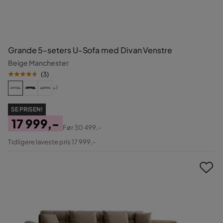
Grande 5-seters U-Sofa med Divan Venstre
Beige Manchester
(
3
)
+1
SE PRISEN!
17 999,-
Før
30 499,-
Pris
Original
Tidligere laveste pris 17 999,-
Pris