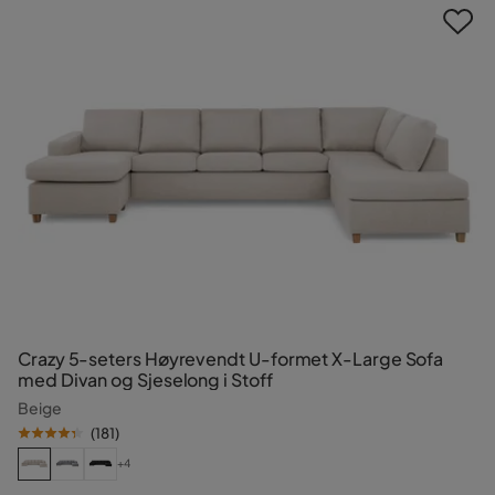
Crazy 5-seters Høyrevendt U-formet X-Large Sofa
med Divan og Sjeselong i Stoff
Beige
(
181
)
+4