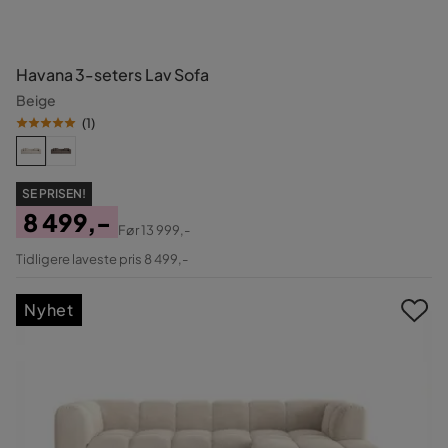
Havana 3-seters Lav Sofa
Beige
(
1
)
SE PRISEN!
8 499,-
Før
13 999,-
Pris
Original
Tidligere laveste pris 8 499,-
Pris
Nyhet