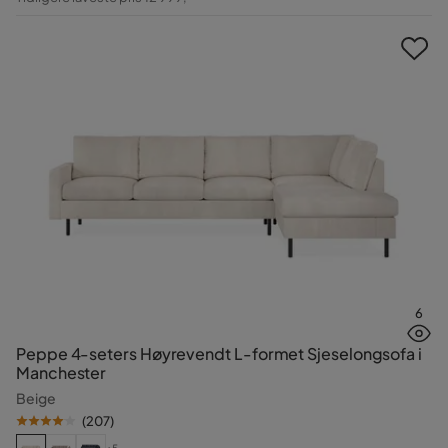
Pris
6
Peppe 4-seters Høyrevendt L-formet Sjeselongsofa i
Manchester
Beige
(
207
)