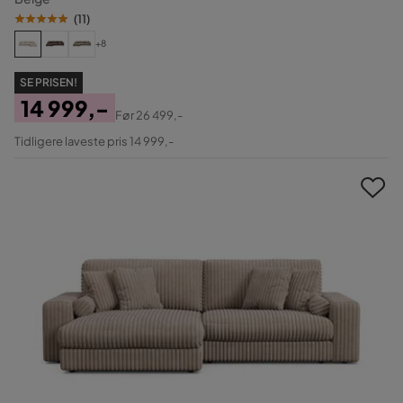
(
11
)
+8
SE PRISEN!
14 999,-
Før
26 499,-
Pris
Original
Tidligere laveste pris 14 999,-
Pris