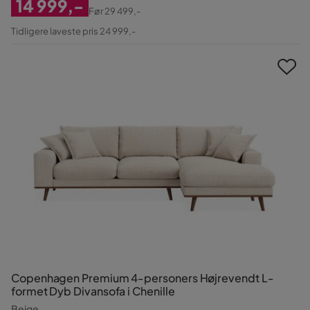
14 999,-
Før
29 499,-
Nedsatt
Original
Tidligere laveste pris 24 999,-
Pris
Pris
Copenhagen Premium 4-personers Højrevendt L-
formet Dyb Divansofa i Chenille
Beige