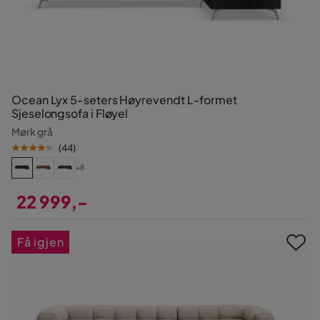
Ocean Lyx 5-seters Høyrevendt L-formet
Sjeselongsofa i Fløyel
Mørk grå
(
44
)
+8
22 999,-
Pris
Få igjen