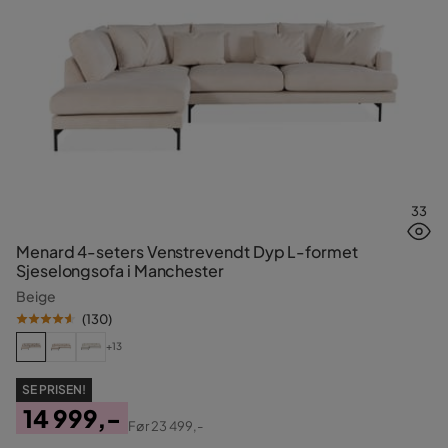
33
Menard 4-seters Venstrevendt Dyp L-formet
Sjeselongsofa i Manchester
Beige
(
130
)
+13
SE PRISEN!
14 999,-
Før
23 499,-
Pris
Original