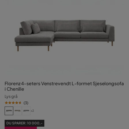
Florenz 4-seters Venstrevendt L-formet Sjeselongsofa
i Chenille
Lys grå
(
3
)
+2
DU SPARER:
10 000,-