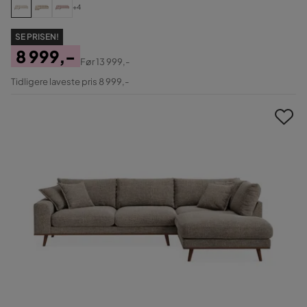
+4
SE PRISEN!
8 999,-
Før
13 999,-
Pris
Original
Tidligere laveste pris 8 999,-
Pris