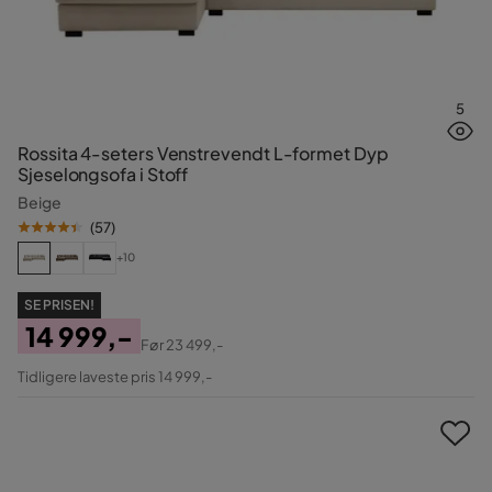
5
Rossita 4-seters Venstrevendt L-formet Dyp
Sjeselongsofa i Stoff
Beige
(
57
)
+10
SE PRISEN!
14 999,-
Før
23 499,-
Pris
Original
Tidligere laveste pris 14 999,-
Pris