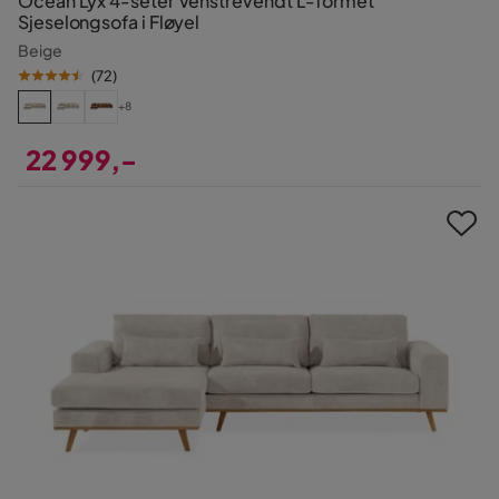
Ocean Lyx 4-seter Venstrevendt L-formet
Sjeselongsofa i Fløyel
Beige
(
72
)
+8
22 999,-
Pris