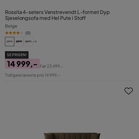
Rossita 4-seters Venstrevendt L-formet Dyp
Sjeselongsofa med Hel Pute i Stoff
Beige
(
5
)
+4
SE PRISEN!
14 999,-
Før
23 499,-
Pris
Original
Tidligere laveste pris 14 999,-
Pris