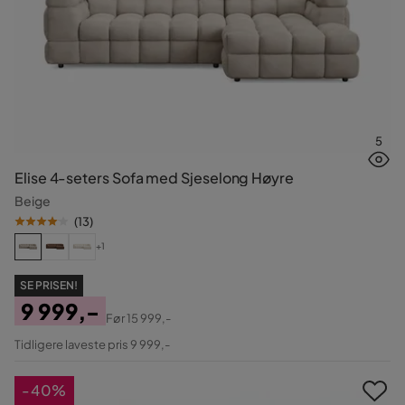
5
Elise 4-seters Sofa med Sjeselong Høyre
Beige
(
13
)
+1
SE PRISEN!
9 999,-
Før
15 999,-
Pris
Original
Tidligere laveste pris 9 999,-
Pris
-40%