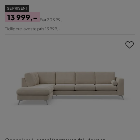
SE PRISEN!
13 999,-
Før
20 999,-
Pris
Original
Tidligere laveste pris 13 999,-
Pris