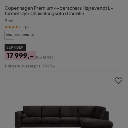
Copenhagen Premium 4-personers Højrevendt L-
formet Dyb Chaiselongsofa i Chenille
Brun
(
11
)
+8
SE PRISEN!
17 999,-
Før
31 999,-
Pris
Original
Tidligere laveste pris 17 999,-
Pris