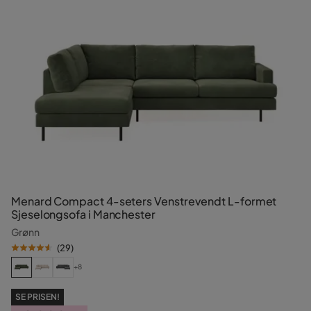
Menard Compact 4-seters Venstrevendt L-formet
Sjeselongsofa i Manchester
Grønn
(
29
)
+8
SE PRISEN!