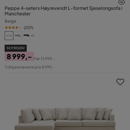
Peppe 4-seters Høyrevendt L-formet Sjeselongsofa i
Manchester
Beige
(
207
)
+5
SE PRISEN!
8 999,-
Før
13 999,-
Pris
Original
Tidligere laveste pris 8 999,-
Pris