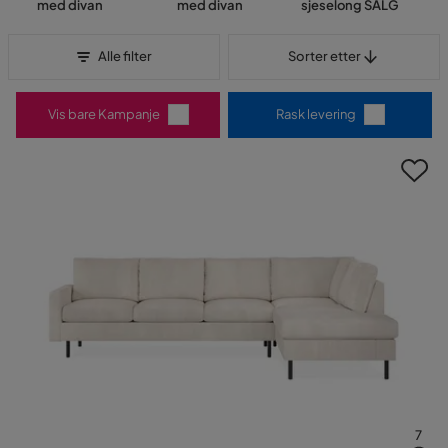
med divan
med divan
sjeselong SALG
Sorter etter
Alle filter
Sorter etter
Vis bare Kampanje
Rask levering
7