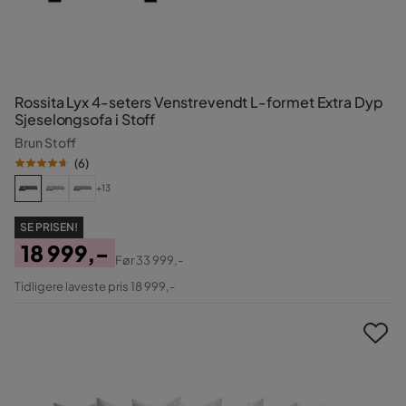
Rossita Lyx 4-seters Venstrevendt L-formet Extra Dyp
Sjeselongsofa i Stoff
Brun Stoff
(
6
)
+13
SE PRISEN!
18 999,-
Før
33 999,-
Pris
Original
Tidligere laveste pris 18 999,-
Pris