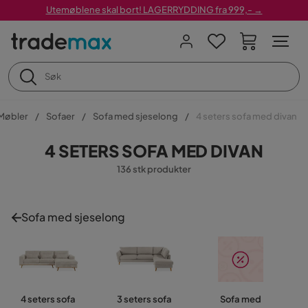
Utemøblene skal bort! LAGERRYDDING fra 999,- →
Møbler
Sofaer
Sofa med sjeselong
4 seters sofa med divan
4 SETERS SOFA MED DIVAN
136 stk produkter
Sofa med sjeselong
4 seters sofa
3 seters sofa
Sofa med