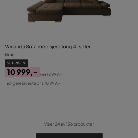
Vananda Sofa med sjeselong 4-seter
Brun
SE PRISEN!
10 999,-
Før
12 999,-
Pris
Original
Tidligere laveste pris 10 999,-
Pris
Viser
24
av
136
produkter