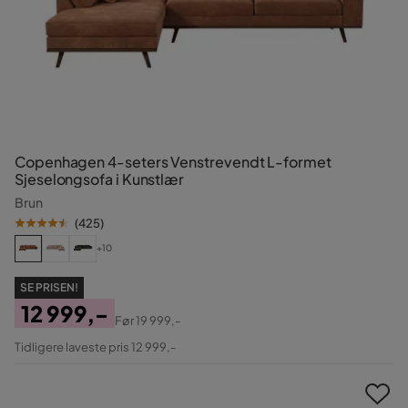
Copenhagen 4-seters Venstrevendt L-formet
Sjeselongsofa i Kunstlær
Brun
(
425
)
+10
SE PRISEN!
12 999,-
Før
19 999,-
Pris
Original
Tidligere laveste pris 12 999,-
Pris