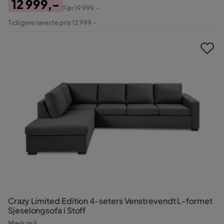
12 999,-
Før
19 999,-
Pris
Original
Tidligere laveste pris 12 999,-
Pris
Crazy Limited Edition 4-seters Venstrevendt L-formet
Sjeselongsofa i Stoff
Mørk grå