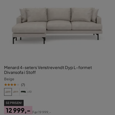
Menard 4-seters Venstrevendt Dyp L-formet
Divansofa i Stoff
Beige
(
7
)
+10
SE PRISEN!
12 999,-
Før
19 999,-