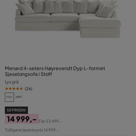
Menard 4-seters Høyrevendt Dyp L-formet
Sjeselongsofa i Stoff
Lys grå
(
26
)
SE PRISEN!
14 999,-
Før
23 499,-
Pris
Original
Tidligere laveste pris 14 999,-
Pris