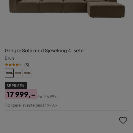
Gregor Sofa med Sjeselong 4-seter
Brun
(
3
)
SE PRISEN!
17 999,-
Før
26 999,-
Pris
Original
Tidligere laveste pris 17 999,-
Pris