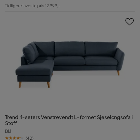
Pris
Original
Tidligere laveste pris 12 999,-
Pris
Trend 4-seters Venstrevendt L-formet Sjeselongsofa i
Stoff
Blå
(
40
)