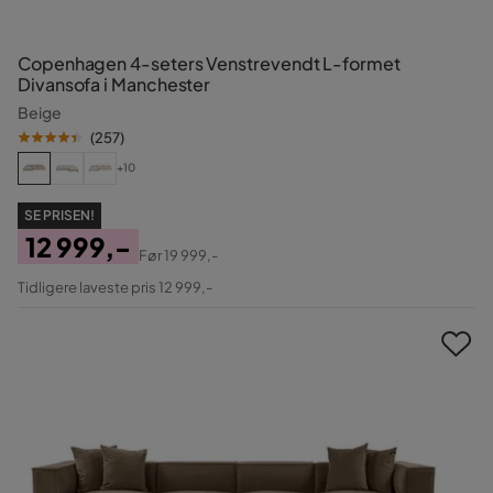
Copenhagen 4-seters Venstrevendt L-formet
Divansofa i Manchester
Beige
(
257
)
+10
SE PRISEN!
12 999,-
Før
19 999,-
Pris
Original
Tidligere laveste pris 12 999,-
Pris