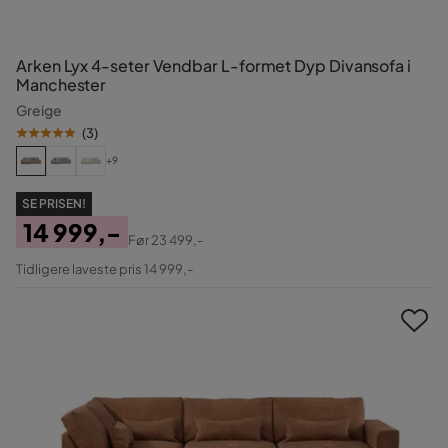
Arken Lyx 4-seter Vendbar L-formet Dyp Divansofa i
Manchester
Greige
(
3
)
+9
SE PRISEN!
14 999,-
Før
23 499,-
Pris
Original
Tidligere laveste pris 14 999,-
Pris