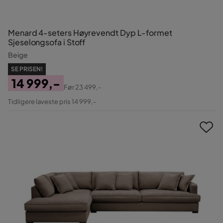
Menard 4-seters Høyrevendt Dyp L-formet
Sjeselongsofa i Stoff
Beige
SE PRISEN!
14 999,-
Før
23 499,-
Pris
Original
Tidligere laveste pris 14 999,-
Pris