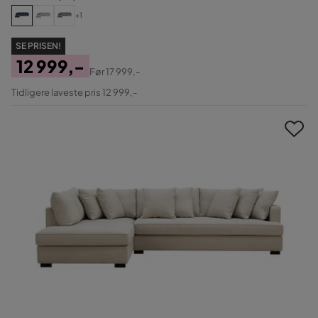
+1
SE PRISEN!
12 999,-
Før
17 999,-
Pris
Original
Tidligere laveste pris 12 999,-
Pris