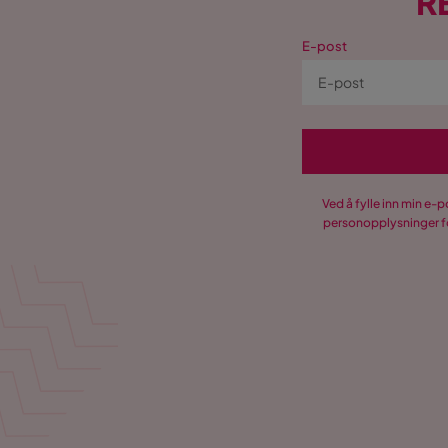
R
E-post
Ved å fylle inn min e-
personopplysninger fo