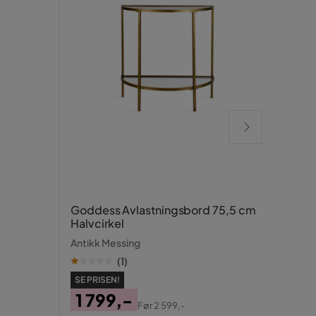
Gard
Goddess Avlastningsbord 75,5 cm
Halvcirkel
3 dør
Antikk Messing
SE PR
(
1
)
9 
SE PRISEN!
Pris
Ori
1 799,-
Tidlig
Pris
Før
2 599,-