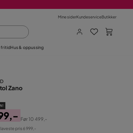
Mine sider
Kundeservice
Butikker
fritid
Hus & oppussing
D
tol Zano
N!
99,-
Før
10 499,-
ginal
 laveste pris 6 999,-