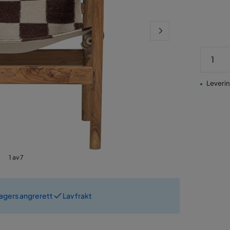
Pris
Leverin
1 av 7
dagers angrerett
Lav frakt