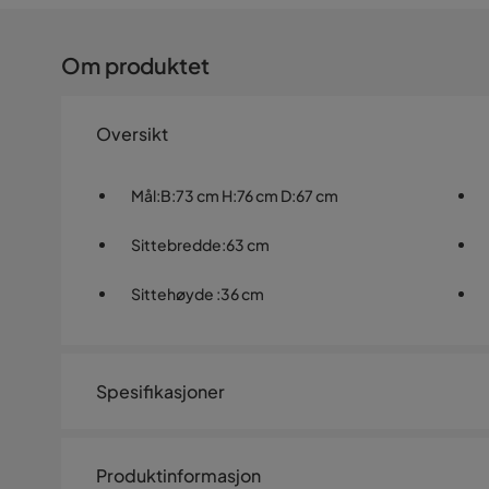
Om produktet
Oversikt
Mål
:
B:73 cm H:76 cm D:67 cm
Sittebredde
:
63 cm
Sittehøyde
:
36 cm
Spesifikasjoner
Artikkelnummer:
SQ0227023
Produktinformasjon
Størrelse