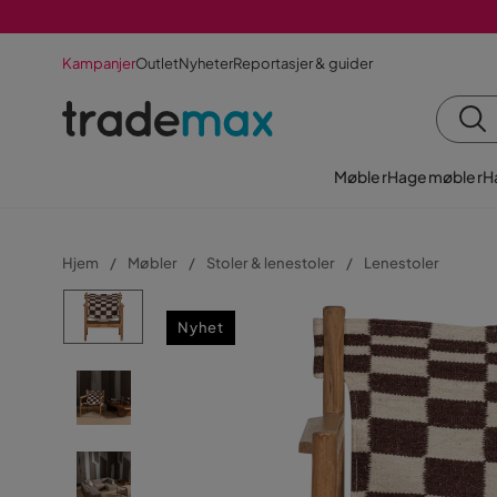
Kampanjer
Outlet
Nyheter
Reportasjer & guider
Møbler
Hagemøbler
H
Hjem
Møbler
Stoler & lenestoler
Lenestoler
Nyhet