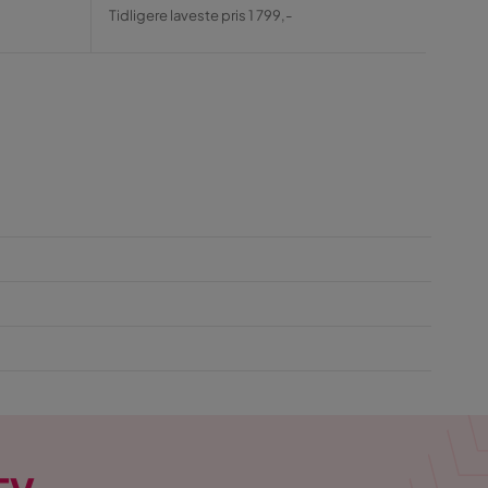
Pris
Original
Tidligere laveste pris 1 799,-
Pris