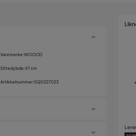
Likn
Varemerke
:
WOOOD
Sittedybde
:
47 cm
Artikkelnummer
:
SQ0227023
Lene
SE PR