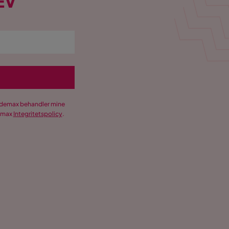
EV
Trademax behandler mine
demax
Integritetspolicy
.