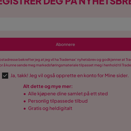
EGISTRER DEG PÅ NYHETSBR
Abonnere
postadresse bekrefter jeg at jeg vil ha Trademax’ nyhetsbrev og godkjenner at 
r å kunne sende meg markedsføringsmateriale tilpasset meg i henhold til Tra
Ja, takk! Jeg vil også opprette en konto for Mine sider.
Alt dette og mye mer:
•
Alle kjøpene dine samlet på ett sted
•
Personlig tilpassede tilbud
•
Gratis og heldigitalt