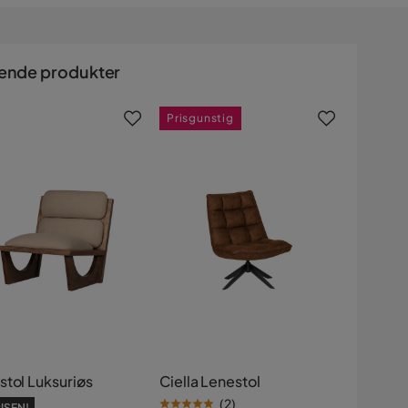
ende produkter
Prisgunstig
stol Luksuriøs
Ciella Lenestol
(
2
)
ISEN!