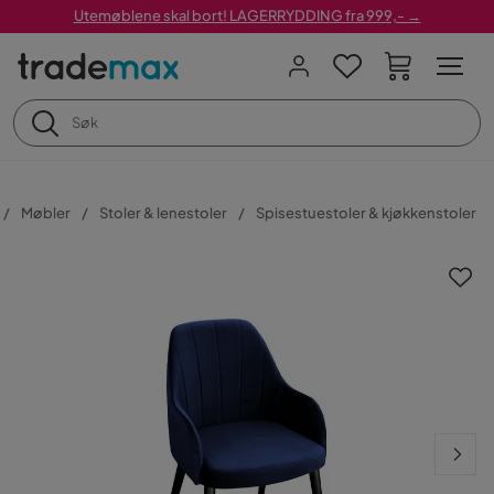
Utemøblene skal bort! LAGERRYDDING fra 999,- →
Møbler
Stoler & lenestoler
Spisestuestoler & kjøkkenstoler