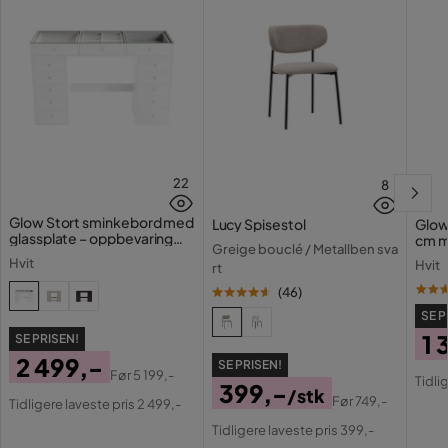
22
8
Glow Stort sminkebord med
Lucy Spisestol
Glow
glassplate – oppbevaring
cm m
Greige bouclé / Metallben sva
med skuffer og rom 120 cm
lamp
Hvit
Hvit
rt
med 
(
46
)
SE P
1 
SE PRISEN!
2 499,-
SE PRISEN!
Pri
Or
Før
5 199,-
Tidli
399,-
Pris
Original
/stk
Pri
Før
749,-
Tidligere laveste pris 2 499,-
Pris
Original
Pris
Tidligere laveste pris 399,-