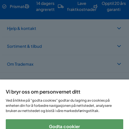
14 dagers
Lave
Opptil 20 års
Prismatch
angrerett
fraktkostnader
garanti
Hjelp & kontakt
Sortiment & tilbud
Om Trademax
Vi er lokalisert i flere land
Vi bryr oss om personvernet ditt
Ved å klikke på "godta cookies" godtar du lagring av cookies på
enheten din for å forbedre navigasjonen på nettstedet, analysere
bruken av nettstedet og bistå i våre markedsføringstiltak.
Godta cookier