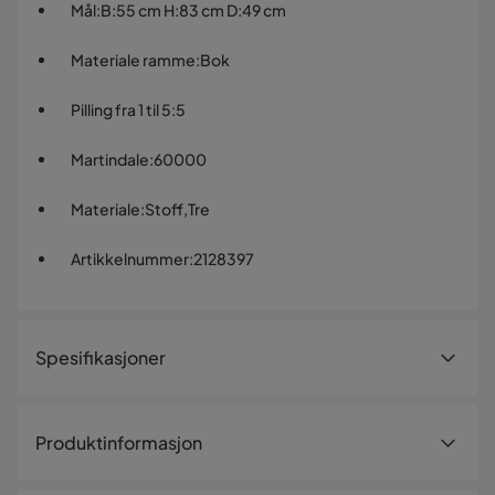
Mål
:
B:55 cm H:83 cm D:49 cm
Materiale ramme
:
Bok
Pilling fra 1 til 5
:
5
Martindale
:
60000
Materiale
:
Stoff,Tre
Artikkelnummer
:
2128397
Spesifikasjoner
Artikkelnummer:
2128397
Produktinformasjon
Størrelse