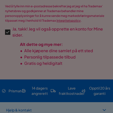
Ved å fylle inn min e-postadresse bekrefter jeg at jeg vil ha Trademax’
nyhetsbrev og godkjenner at Trademax behandler mine
personopplysninger for å kunne sende meg markedsføringsmateriale
tilpasset meg i henhold til Trademax
Integritetspolicy
.
Ja, takk! Jeg vil også opprette en konto for Mine
sider.
Alt dette og mye mer:
•
Alle kjøpene dine samlet på ett sted
•
Personlig tilpassede tilbud
•
Gratis og heldigitalt
14 dagers
Lave
Opptil 20 års
Prismatch
angrerett
fraktkostnader
garanti
Hjelp & kontakt