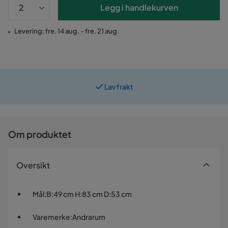
Legg i handlekurven
Levering: fre. 14 aug. - fre. 21 aug.
Lav frakt
Prismatch
Om produktet
Oversikt
Mål
:
B:49 cm H:83 cm D:53 cm
Varemerke
:
Andrarum