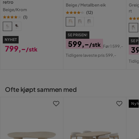
retro
Fargenavn
Natur/Krom
Beige / Metallben eik
Greig
Beige/Krom
rt
(
12
)
Farge ben
Krom
(
1
)
Farge
Natur
SE PRISEN!
NYHET
SE P
599,-
Serie
Build
/stk
799,-
Før
1 599,-
3
/stk
Pris
Original
Pris
Tidligere laveste pris 599,-
Pri
Or
Pris
Tidli
Pri
Ofte kjøpt sammen med
Nyh