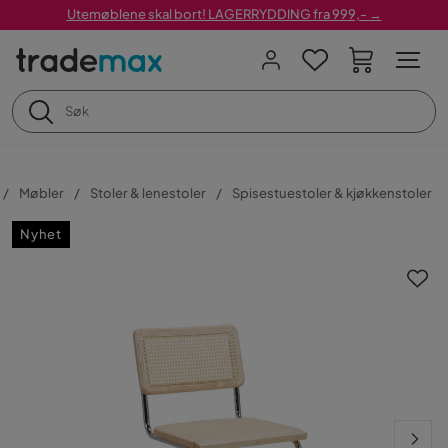
Utemøblene skal bort! LAGERRYDDING fra 999,- →
Møbler
Stoler & lenestoler
Spisestuestoler & kjøkkenstoler
Nyhet