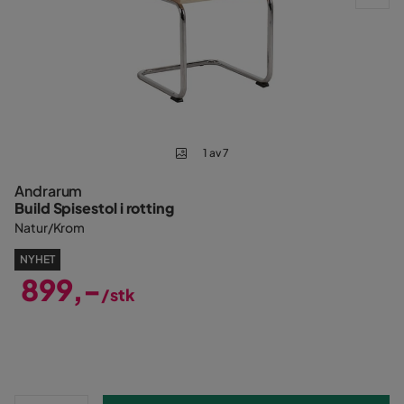
1 av 7
Andrarum
Build Spisestol i rotting
Natur/Krom
NYHET
899,-
/stk
Pris