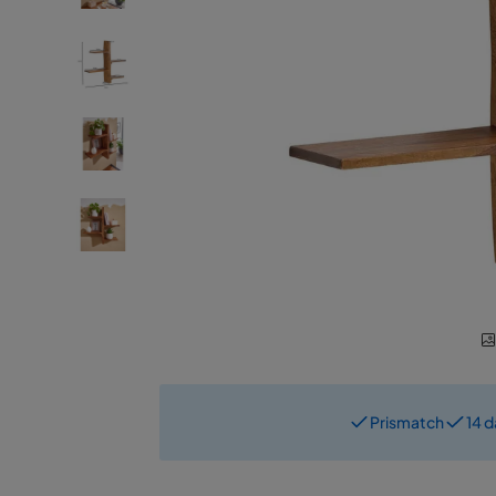
Prismatch
14 