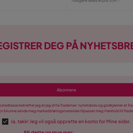
Tidligere laveste pris 539,-
Pris
EGISTRER DEG PÅ NYHETSBR
Abonnere
postadresse bekrefter jeg at jeg vil ha Trademax’ nyhetsbrev og godkjenner at 
r å kunne sende meg markedsføringsmateriale tilpasset meg i henhold til Tra
Ja, takk! Jeg vil også opprette en konto for Mine sider.
Alt dette og mye mer: