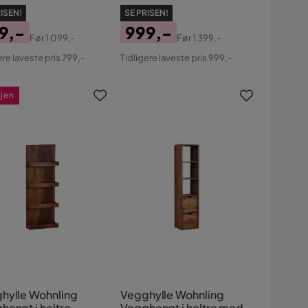
ndstil
kubeoptikk,
ISEN!
SE PRISEN!
veggmontert, moderne
9,-
999,-
Før
1 099,-
Før
1 399,-
s
ginal
Pris
Original
ere laveste pris 799,-
Tidligere laveste pris 999,-
s
Pris
gjen
hylle Wohnling
Vegghylle Wohnling
hengt i heltre
Vegghengt i heltre med 2