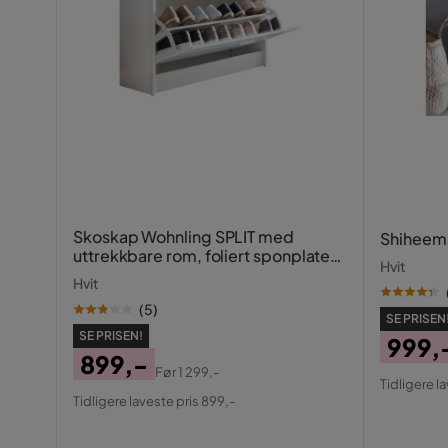
Skoskap Wohnling SPLIT med
Shiheem
uttrekkbare rom, foliert sponplate
Hvit
Hvit
Hvit
(
5
)
SE PRISEN
SE PRISEN!
999,
899,-
Pris
Origin
Før
1 299,-
Tidligere l
Pris
Original
Pris
Tidligere laveste pris 899,-
Pris