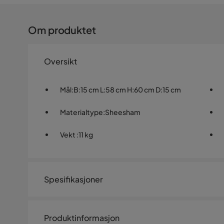
Om produktet
Oversikt
Mål
:
B:15 cm L:58 cm H:60 cm D:15 cm
Materialtype
:
Sheesham
Vekt
:
11 kg
Spesifikasjoner
Artikkelnummer:
SYN0033546
Produktinformasjon
Størrelse