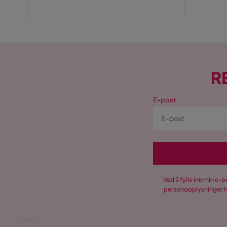
R
E-post
Ved å fylle inn min e-
personopplysninger fo