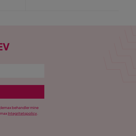
EV
Trademax behandler mine
demax
Integritetspolicy
.