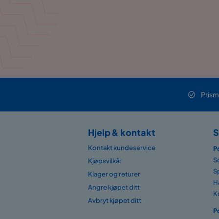
Prism
Hjelp & kontakt
S
Kontakt kundeservice
P
S
Kjøpsvilkår
S
Klager og returer
H
Angre kjøpet ditt
K
Avbryt kjøpet ditt
P