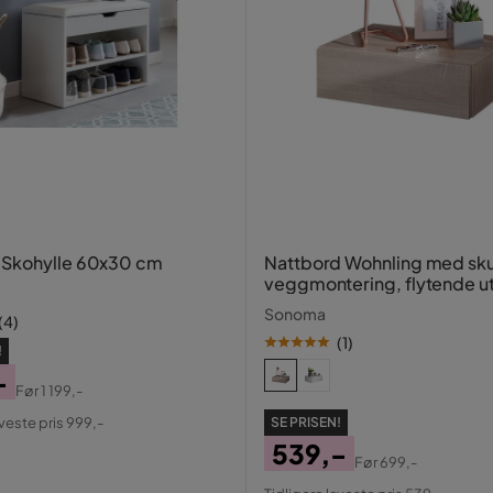
 Skohylle 60x30 cm
Nattbord Wohnling med skuf
veggmontering, flytende 
Sonoma
Sonoma
(
4
)
(
1
)
!
-
Før
1 199,-
al
aveste pris 999,-
SE PRISEN!
539,-
Før
699,-
Pris
Original