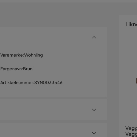
Likn
Varemerke
:
Wohnling
Fargenavn
:
Brun
Artikkelnummer
:
SYN0033546
Vegg
Vegg