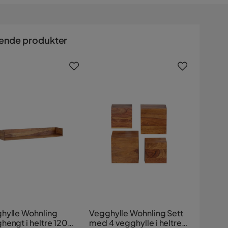
ende produkter
hylle Wohnling
Vegghylle Wohnling Sett
hengt i heltre 120
med 4 vegghylle i heltre