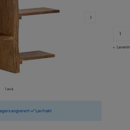
Pris
Levering
1 av 6
dagers angrerett
Lav frakt