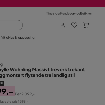
Mine sider
Kundeservice
Butikker
fritid
Hus & oppussing
ng
ylle Wohnling Massivt treverk trekant
eggmontert flytende tre landlig stil
N!
99,-
Før
2 099,-
ginal
 laveste pris 1 599,-