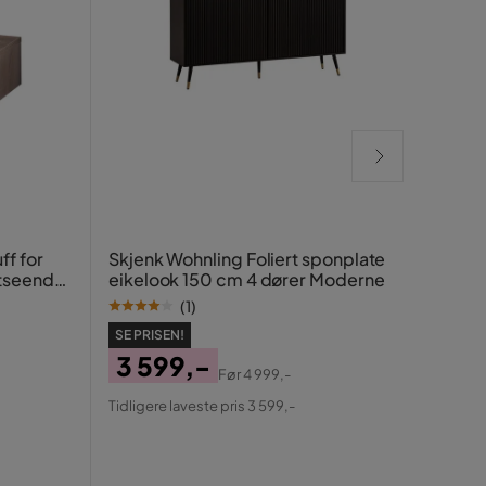
Halke
f for
Skjenk Wohnling Foliert sponplate
utseende
eikelook 150 cm 4 dører Moderne
Brun
(
1
)
SE PRISEN!
SE PR
3 599,-
64
Før
4 999,-
Pris
Original
Pris
Ori
Tidligere laveste pris 3 599,-
Tidlig
Pris
Pris