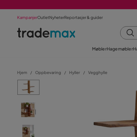
Kampanjer
Outlet
Nyheter
Reportasjer & guider
Møbler
Hagemøbler
H
Hjem
Oppbevaring
Hyller
Vegghylle