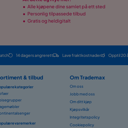
•
Alle kjøpene dine samlet på ett sted
•
Personlig tilpassede tilbud
•
Gratis og heldigitalt
atch
14 dagers angrerett
Lave fraktkostnader
Opptil 20 
ortiment & tilbud
Om Trademax
Om oss
opulære kategorier
ofaer
Jobb med oss
pisegrupper
Om ditt kjøp
agemøbler
Kjøpsvilkår
ontinentalsenger
Integritetspolicy
opulære varemerker
Cookiepolicy