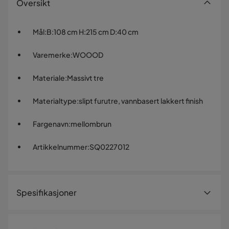
Oversikt
Mål
:
B:108 cm H:215 cm D:40 cm
Varemerke
:
WOOOD
Materiale
:
Massivt tre
Materialtype
:
slipt furutre, vannbasert lakkert finish
Fargenavn
:
mellombrun
Artikkelnummer
:
SQ0227012
Spesifikasjoner
Artikkelnummer:
SQ0227012