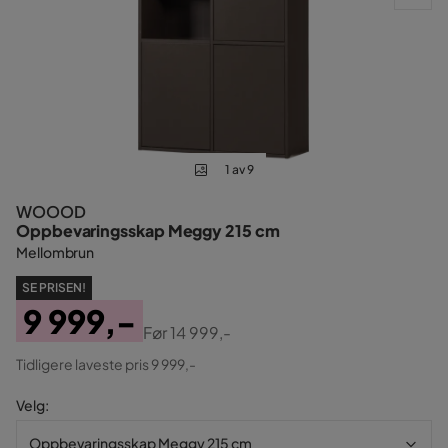
1 av 9
WOOOD
Oppbevaringsskap Meggy 215 cm
Mellombrun
SE PRISEN!
9 999,-
Før
14 999,-
Pris
Original
Tidligere laveste pris 9 999,-
Pris
Velg
:
Oppbevaringsskap Meggy 215 cm