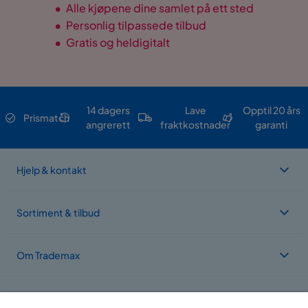
•
Alle kjøpene dine samlet på ett sted
•
Personlig tilpassede tilbud
•
Gratis og heldigitalt
14 dagers
Lave
Opptil 20 års
Prismatch
angrerett
fraktkostnader
garanti
Hjelp & kontakt
Sortiment & tilbud
Om Trademax
Vi er lokalisert i flere land