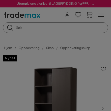
Utemøblene skal bort! LAGERRYDDING fra 999,- →
Hjem
Oppbevaring
Skap
Oppbevaringsskap
Nyhet