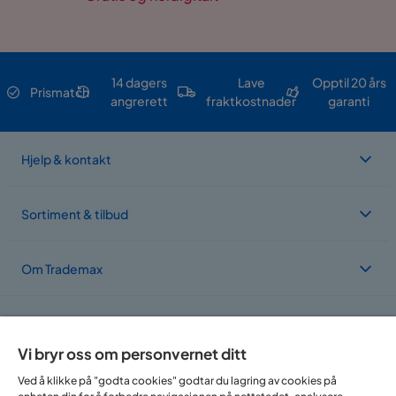
14 dagers
Lave
Opptil 20 års
Prismatch
angrerett
fraktkostnader
garanti
Hjelp & kontakt
Sortiment & tilbud
Om Trademax
Vi er lokalisert i flere land
Vi bryr oss om personvernet ditt
Ved å klikke på "godta cookies" godtar du lagring av cookies på