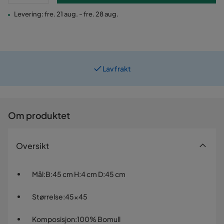
Levering: fre. 21 aug. - fre. 28 aug.
Lav frakt
Prismatch
Om produktet
Oversikt
Mål
:
B:45 cm H:4 cm D:45 cm
Størrelse
:
45x45
Komposisjon
:
100% Bomull