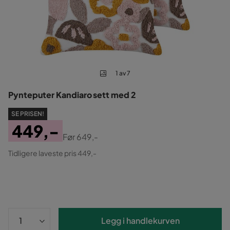
1 av 7
Pynteputer Kandiaro sett med 2
SE PRISEN!
449,-
Før
649,-
Pris
Original
Tidligere laveste pris 449,-
Pris
Legg i handlekurven