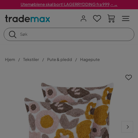
Utemøblene skal bort! LAGERRYDDING fra 999,- →
Hjem
Tekstiler
Pute & pledd
Hagepute