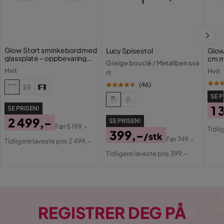
Glow Stort sminkebord med
Lucy Spisestol
Glow
glassplate – oppbevaring
cm m
Greige bouclé / Metallben sva
med skuffer og rom 120 cm
lamp
Hvit
Hvit
rt
med 
(
46
)
SE P
1 
SE PRISEN!
2 499,-
SE PRISEN!
Pri
Or
Før
5 199,-
Tidli
399,-
Pris
Original
/stk
Pri
Før
749,-
Tidligere laveste pris 2 499,-
Pris
Original
Pris
Tidligere laveste pris 399,-
Pris
REGISTRER DEG PÅ